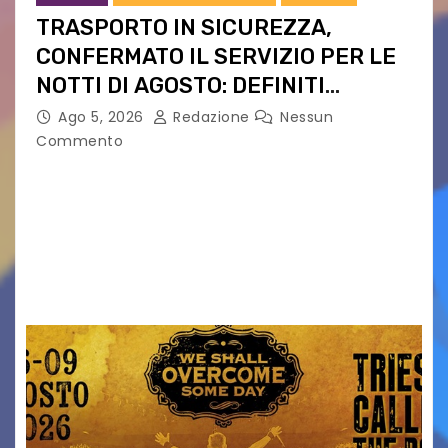
TRASPORTO IN SICUREZZA,
CONFERMATO IL SERVIZIO PER LE
NOTTI DI AGOSTO: DEFINITI
PERCORSI, FERMATE E ORARIO
Ago 5, 2026
Redazione
Nessun
Commento
Venerdì 7 agosto la prima corsa, obiettivo
ridurre i rischi legati agli spostamenti notturni
Torna il servizio di trasporto notturno dedicato
ai collegamenti con i principali locali di
intrattenimento di…