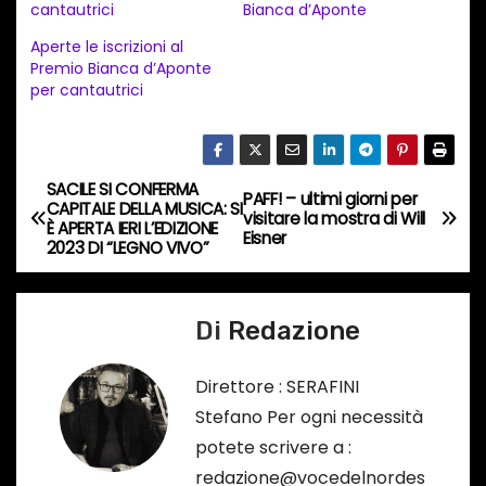
cantautrici
Bianca d’Aponte
m
e
Aperte le iscrizioni al
Premio Bianca d’Aponte
n
per cantautrici
t
o
i
SACILE SI CONFERMA
N
n
PAFF! – ultimi giorni per
CAPITALE DELLA MUSICA: SI
visitare la mostra di Will
c
È APERTA IERI L’EDIZIONE
a
Eisner
2023 DI “LEGNO VIVO”
o
v
r
s
Di
Redazione
i
o
g
…
Direttore : SERAFINI
Stefano Per ogni necessità
a
potete scrivere a :
z
redazione@vocedelnordes