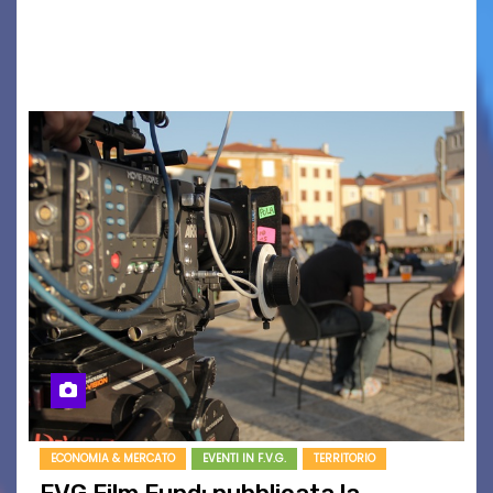
BOUND FOR GLORY, RENATO TAMMI, ANTHONY
BASSO,…
ECONOMIA & MERCATO
EVENTI IN F.V.G.
TERRITORIO