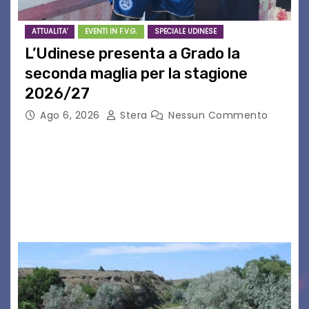
ATTUALITA'
EVENTI IN F.V.G.
SPECIALE UDINESE
L’Udinese presenta a Grado la
seconda maglia per la stagione
2026/27
Ago 6, 2026
Stera
Nessun Commento
GRADO – È stata la splendida cornice di Grado
a ospitare la presentazione della nuova
seconda maglia dell’Udinese per la stagione
2026/27. Un evento che ha richiamato
istituzioni, addetti ai…