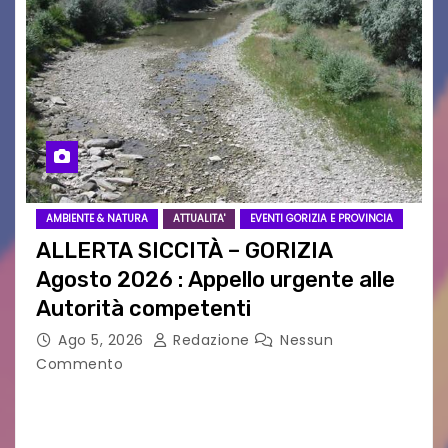
AMBIENTE & NATURA
ATTUALITA'
EVENTI GORIZIA E PROVINCIA
ALLERTA SICCITÀ – GORIZIA
Agosto 2026 : Appello urgente alle
Autorità competenti
Ago 5, 2026
Redazione
Nessun
Commento
Legambiente Gorizia APS e Legambiente
Monfalcone APS “Circolo Ignazio Zanutto”
desiderano attirare l’attenzione della