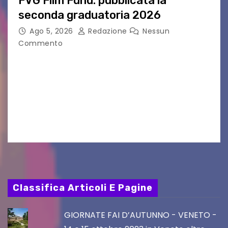
FVG Film Fund: pubblicata la
seconda graduatoria 2026
Ago 5, 2026
Redazione
Nessun
Commento
Aperta la terza e ultima call dell’anno per le
produzioni audiovisive Online gli esiti della
seconda finestra del Film Fund promosso dalla
Friuli Venezia Giulia Film Commission –
PromoTurismoFVG. Le…
Classifica Articoli E Pagine
GIORNATE FAI D’AUTUNNO - VENETO -