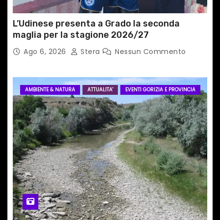
l
i
L’Udinese presenta a Grado la seconda
maglia per la stagione 2026/27
Ago 6, 2026
Stera
Nessun Commento
AMBIENTE & NATURA
ATTUALITA'
EVENTI GORIZIA E PROVINCIA