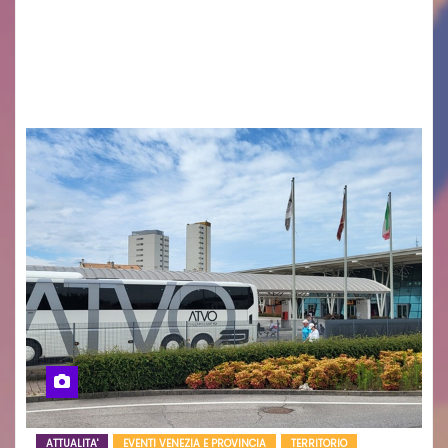
cittadinanza e delle Autorità competenti sulla
grave siccità che sta colpendo non solo le
campagne e…
ATTUALITA'
EVENTI VENEZIA E PROVINCIA
TERRITORIO