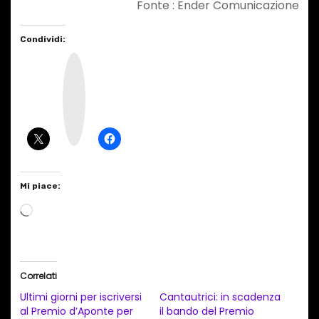
Fonte : Ender Comunicazione
Condividi:
I
n
s
t
a
g
r
a
m
Mi piace:
C
a
r
i
Correlati
c
Ultimi giorni per iscriversi
Cantautrici: in scadenza
a
al Premio d’Aponte per
il bando del Premio