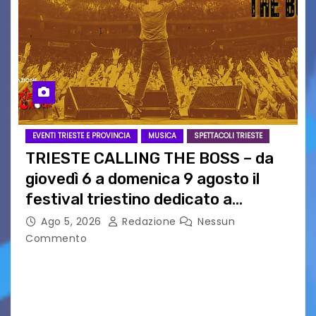
EVENTI TRIESTE E PROVINCIA
MUSICA
SPETTACOLI TRIESTE
TRIESTE CALLING THE BOSS – da
giovedì 6 a domenica 9 agosto il
festival triestino dedicato a
Springsteen
Ago 5, 2026
Redazione
Nessun
Commento
TRIESTE CALLING THE BOSS 2026
Quattordicesima Edizione Dal 6 al 9 agosto 2026
PIAZZA VERDI, SARTORIO, SAN GIUSTO,
AUSONIA… BLOOD BROTHERS, LOVESICK DUO,