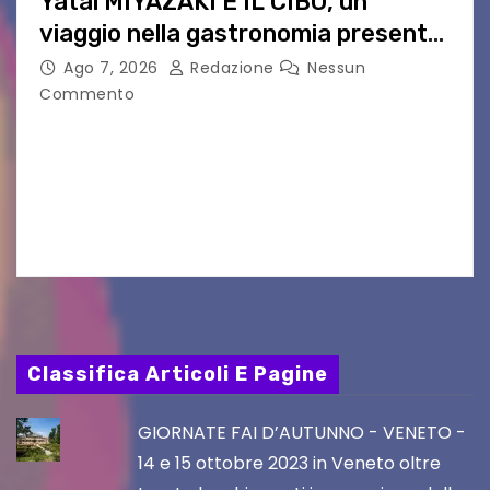
Yatai MIYAZAKI E IL CIBO, un
viaggio nella gastronomia presente
nei film di Hayao Miyazaki!
Ago 7, 2026
Redazione
Nessun
Commento
UDINE – Continuano anche nel mese di agosto
al Visio Garden Yatai gli appuntamenti con la
cucina e la cultura giapponese a cura dello
chef giappo-italiano Sai Fukayama. Lunedì 10…
Classifica Articoli E Pagine
GIORNATE FAI D’AUTUNNO - VENETO -
14 e 15 ottobre 2023 in Veneto oltre