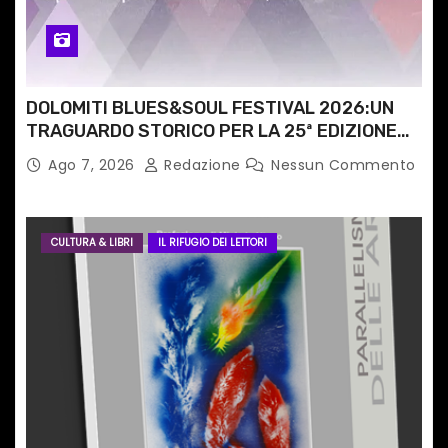
o
l
i
DOLOMITI BLUES&SOUL FESTIVAL 2026:UN
TRAGUARDO STORICO PER LA 25ª EDIZIONE
TRA LE CIME PATRIMONIO UNESCO
Ago 7, 2026
Redazione
Nessun Commento
CULTURA & LIBRI
IL RIFUGIO DEI LETTORI