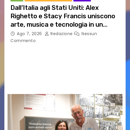
Dall’Italia agli Stati Uniti: Alex
Righetto e Stacy Francis uniscono
arte, musica e tecnologia in un
nuovo progetto internazionale”
Ago 7, 2026
Redazione
Nessun
Commento
Vigonza (Padova), 7 agosto 2026 – Arte
contemporanea, musica internazionale, Made
in Italy e nuove generazioni si sono incontrati
oggi a Vigonza in occasione di un importante
confronto istituzionale dedicato…