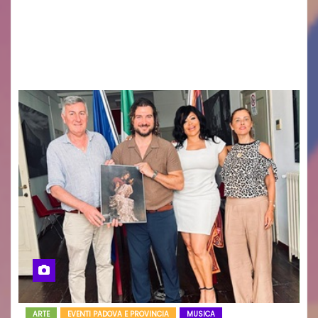
uscito il libro di poesie e fotografie: LUCE CHE
RESTA – TI CERCO NEI GIORNI di ANGELA
RAGOZZINO Pubblicato il libro di poesie “Luce…
ARTE
EVENTI PADOVA E PROVINCIA
MUSICA