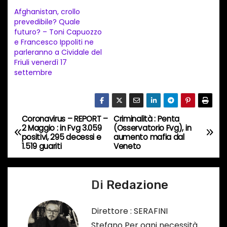
n
Afghanistan, crollo
t
prevedibile? Quale
futuro? – Toni Capuozzo
o
e Francesco Ippoliti ne
i
parleranno a Cividale del
n
Friuli venerdì 17
settembre
c
o
r
s
Coronavirus – REPORT –
Criminalità : Penta
N
2 Maggio : in Fvg 3.059
(Osservatorio Fvg), in
o
positivi, 295 decessi e
aumento mafia dal
a
…
1.519 guariti
Veneto
v
Di
Redazione
i
g
Direttore : SERAFINI
Stefano Per ogni necessità