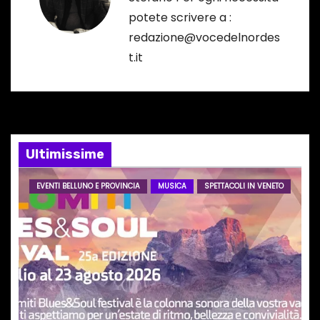
a
potete scrivere a :
z
redazione@vocedelnordes
t.it
i
o
n
e
Ultimissime
a
EVENTI BELLUNO E PROVINCIA
MUSICA
SPETTACOLI IN VENETO
r
t
i
c