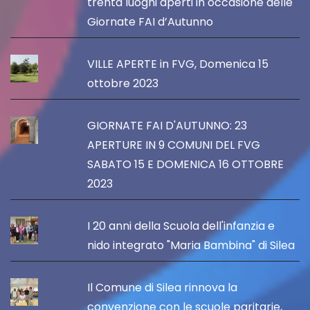
trenta luoghi aperti in occasione delle
Giornate FAI d’Autunno
VILLE APERTE in FVG, Domenica 15
ottobre 2023
GIORNATE FAI D'AUTUNNO: 23
APERTURE IN 9 COMUNI DEL FVG
SABATO 15 E DOMENICA 16 OTTOBRE
2023
I 20 anni della Scuola dell'infanzia e
nido integrato "Maria Bambina" di Silea
Il Comune di Silea rinnova la
convenzione con le scuole paritarie,