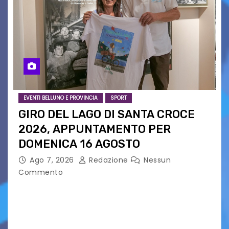
EVENTI BELLUNO E PROVINCIA
SPORT
GIRO DEL LAGO DI SANTA CROCE
2026, APPUNTAMENTO PER
DOMENICA 16 AGOSTO
Ago 7, 2026
Redazione
Nessun
Commento
Presentato ufficialmente l’evento solidaristico
proposto dal Comitato Alpago 2 Ruote &
Solidarietà, il cui ricavato andrà a Via di Natale,
Associazione Cucchini e Alpago Solidale. Sulla