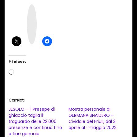
I
n
s
t
a
g
r
a
m
Mi piace:
C
a
r
i
Correlati
c
JESOLO – Il Presepe di
Mostra personale di
a
ghiaccio taglia il
GERMANA SNAIDERO –
traguardo delle 22.000
Cividale del Friuli, dal 3
m
presenze e continua fino
aprile al 1 maggio 2022
e
a fine gennaio