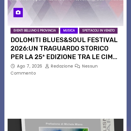
EVENTI BELLUNO E PROVINCIA
MUSICA
SPETTACOLI IN VENETO
DOLOMITI BLUES&SOUL FESTIVAL
2026:UN TRAGUARDO STORICO
PER LA 25ª EDIZIONE TRA LE CIME
PATRIMONIO UNESCO
Ago 7, 2026
Redazione
Nessun
Commento
Il Dolomiti Blues&Soul Festival celebra nel 2026
un traguardo leggendario: la sua 25ª edizione.
Un quarto di secolo di grande musica che torna
a far vibrare il cuore delle Dolomiti…