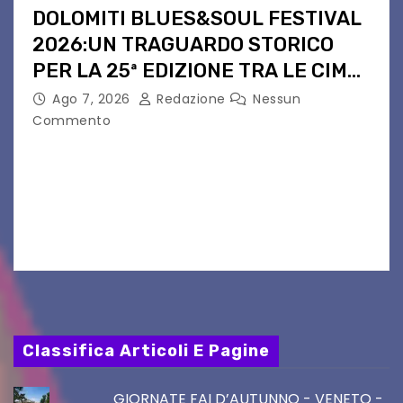
DOLOMITI BLUES&SOUL FESTIVAL
2026:UN TRAGUARDO STORICO
PER LA 25ª EDIZIONE TRA LE CIME
PATRIMONIO UNESCO
Ago 7, 2026
Redazione
Nessun
Commento
Il Dolomiti Blues&Soul Festival celebra nel 2026
un traguardo leggendario: la sua 25ª edizione.
Un quarto di secolo di grande musica che torna
a far vibrare il cuore delle Dolomiti…
Classifica Articoli E Pagine
GIORNATE FAI D’AUTUNNO - VENETO -