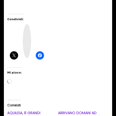
Condividi:
I
n
s
t
a
g
r
a
m
Mi piace:
C
a
r
i
Correlati
c
AQUILEIA, 8 GRANDI
ARRIVANO DOMANI AD