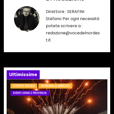
g
Direttore : SERAFINI
a
Stefano Per ogni necessità
potete scrivere a :
z
redazione@vocedelnordes
i
t.it
o
n
e
Ultimissime
a
ATTIVITA' SOCIALI
ECONOMIA & MERCATO
r
EVENTI UDINE E PROVINCIA
t
i