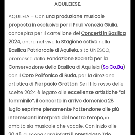
AQUILEIESE
.
AQUILEIA – Con
una produzione musicale
proposta in esclusiva per il Friuli Venezia Giulia
,
concepita per il cartellone dei
Concerti in Basilica
2024
, entra nel vivo la
Stagione estiva
nella
Basilica Patriarcale di Aquileia
, sito UNESCO,
promossa dalla
Fondazione Società per la
Conservazione della Basilica di Aquileia
(
So.Co.Ba
)
con il
Coro Polifonico di Ruda
, per la direzione
artistica di
Pierpaolo Gratton.
Se il filo rosso delle
scelte 2024 è legato alle
eccellenze artistiche “al
femminile”, il concerto in arrivo domenica 28
luglio esprime pienamente l’attenzione alle più
interessanti interpreti del nostro tempo
, in
ambito sia musicale che vocale. Con inizio alle
20.45,
di scena sarà infatti
il prestigioso Trio