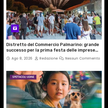
c
o
l
i
Distretto del Commercio Palmarino: grande
successo per la prima festa delle imprese
del territorio
Ago 8, 2026
Redazione
Nessun Commento
SPETTACOLI UDINE