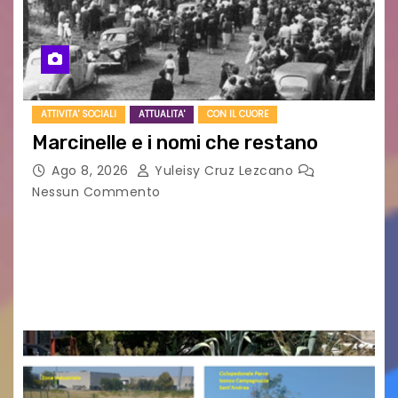
ATTIVITA' SOCIALI
ATTUALITA'
CON IL CUORE
Marcinelle e i nomi che restano
Ago 8, 2026
Yuleisy Cruz Lezcano
Nessun Commento
Tizio, Caio, Sempronio… e poi ancora un nome,
poi un altro, si forma un elenco lungo dal quale i
nomi scappano, scivolano fuori dalla pagina, la
carta che non basta…