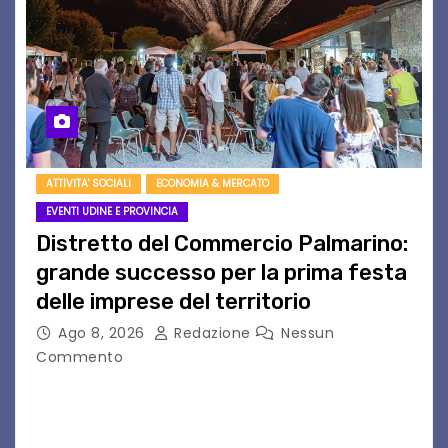
ATTIVITA' SOCIALI
ECONOMIA & MERCATO
EVENTI UDINE E PROVINCIA
Distretto del Commercio Palmarino:
grande successo per la prima festa
delle imprese del territorio
Ago 8, 2026
Redazione
Nessun
Commento
Sommariva: «Una serata che ha restituito il
valore di chi ogni giorno costruisce il Palmarino
con passione, ricerca e lavoro» PALMANOVA, 8