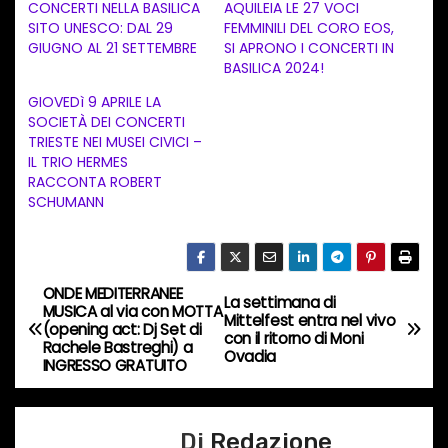
a
CONCERTI NELLA BASILICA
AQUILEIA LE 27 VOCI
SITO UNESCO: DAL 29
FEMMINILI DEL CORO EOS,
m
GIUGNO AL 21 SETTEMBRE
SI APRONO I CONCERTI IN
e
BASILICA 2024!
n
GIOVEDì 9 APRILE LA
t
SOCIETÀ DEI CONCERTI
TRIESTE NEI MUSEI CIVICI –
o
IL TRIO HERMES
i
RACCONTA ROBERT
n
SCHUMANN
c
o
r
ONDE MEDITERRANEE
N
La settimana di
s
MUSICA al via con MOTTA
Mittelfest entra nel vivo
(opening act: Dj Set di
a
con il ritorno di Moni
o
Rachele Bastreghi) a
Ovadia
INGRESSO GRATUITO
…
v
i
Di
Redazione