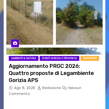
AMBIENTE & NATURA
EVENTI GORIZIA E PROVINCIA
TERRITORIO
Aggiornamento PRGC 2026:
Quattro proposte di Legambiente
Gorizia APS
Ago 8, 2026
Redazione
Nessun
Commento
Il 25 luglio scadeva la possibilità di fare delle
osservazioni al PRGC di Gorizia in fase di