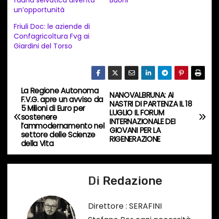
fauna selvatica diventa
Buoni”
e
un’opportunità
n
Friuli Doc: le aziende di
t
Confagricoltura Fvg ai
Giardini del Torso
o
i
n
c
La Regione Autonoma
N
NANOVALBRUNA: AI
F.V.G. apre un avviso da
o
NASTRI DI PARTENZA IL 18
5 Milioni di Euro per
a
LUGLIO IL FORUM
r
sostenere
INTERNAZIONALE DEI
l’ammodernamento nel
s
GIOVANI PER LA
v
settore delle Scienze
RIGENERAZIONE
o
della Vita
i
…
g
Di
Redazione
a
Direttore : SERAFINI