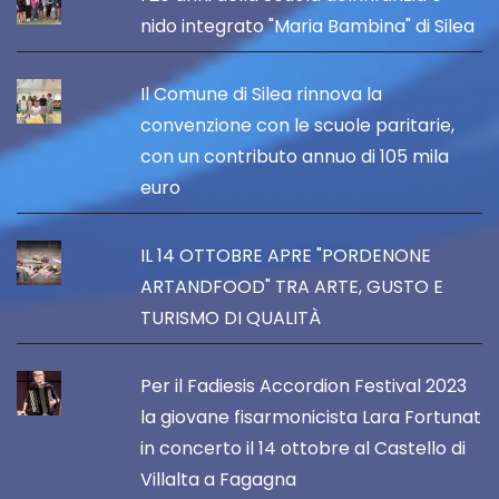
nido integrato "Maria Bambina" di Silea
Il Comune di Silea rinnova la
convenzione con le scuole paritarie,
con un contributo annuo di 105 mila
euro
IL 14 OTTOBRE APRE "PORDENONE
ARTANDFOOD" TRA ARTE, GUSTO E
TURISMO DI QUALITÀ
Per il Fadiesis Accordion Festival 2023
la giovane fisarmonicista Lara Fortunat
in concerto il 14 ottobre al Castello di
Villalta a Fagagna