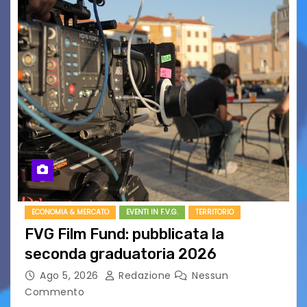
ECONOMIA & MERCATO
EVENTI IN F.V.G.
TERRITORIO
FVG Film Fund: pubblicata la
seconda graduatoria 2026
Ago 5, 2026
Redazione
Nessun
Commento