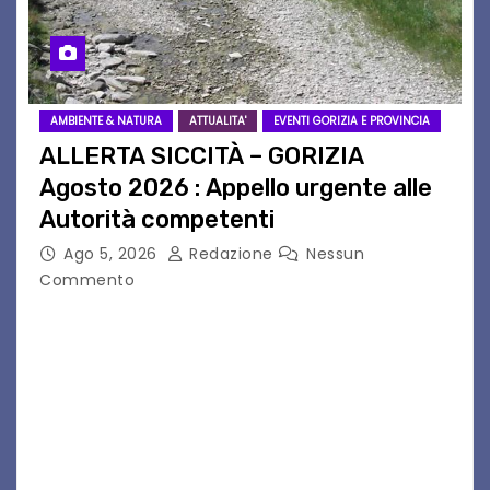
AMBIENTE & NATURA
ATTUALITA'
EVENTI GORIZIA E PROVINCIA
ALLERTA SICCITÀ – GORIZIA
Agosto 2026 : Appello urgente alle
Autorità competenti
Ago 5, 2026
Redazione
Nessun
Commento
Legambiente Gorizia APS e Legambiente
Monfalcone APS “Circolo Ignazio Zanutto”
desiderano attirare l’attenzione della
cittadinanza e delle Autorità competenti sulla
grave siccità che sta colpendo non solo le
campagne e…