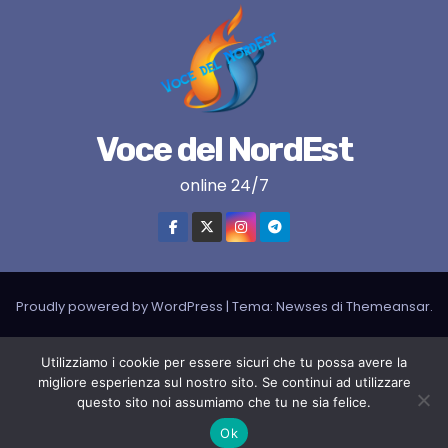
Voce del NordEst
online 24/7
Proudly powered by WordPress
|
Tema:
Newses
di
Themeansar
.
VNE su instagram
VNE su Twitter
VNE su FB
Blogger
Utilizziamo i cookie per essere sicuri che tu possa avere la
migliore esperienza sul nostro sito. Se continui ad utilizzare
LIVE RADIO
RADIONORDEST
Il mio account
questo sito noi assumiamo che tu ne sia felice.
SPORT FURLAN PAR FURLAN – In collaborazione con A.S.F.
Ok