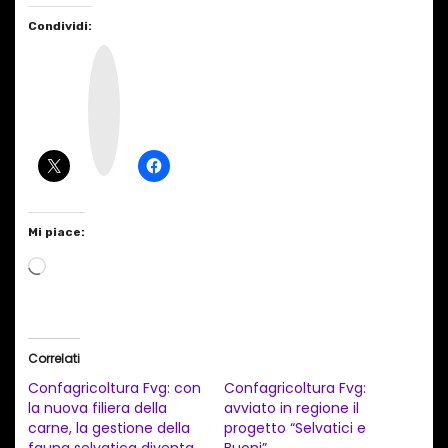
Condividi:
I
n
s
t
a
g
r
a
m
Mi piace:
C
a
r
i
Correlati
c
Confagricoltura Fvg: con
Confagricoltura Fvg:
a
la nuova filiera della
avviato in regione il
carne, la gestione della
progetto “Selvatici e
m