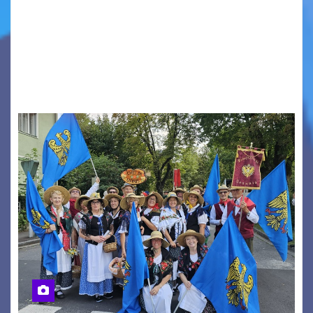
Aperta la terza e ultima call dell’anno per le
produzioni audiovisive Online gli esiti della
seconda finestra del Film Fund promosso dalla
Friuli Venezia Giulia Film Commission –
PromoTurismoFVG. Le…