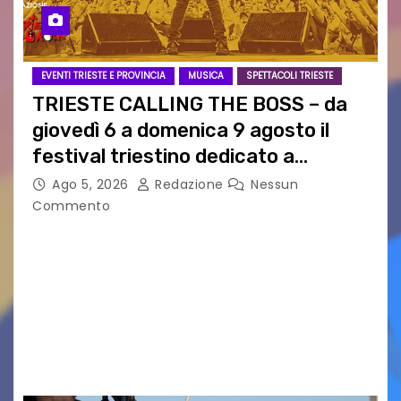
EVENTI TRIESTE E PROVINCIA
MUSICA
SPETTACOLI TRIESTE
TRIESTE CALLING THE BOSS – da
giovedì 6 a domenica 9 agosto il
festival triestino dedicato a
Springsteen
Ago 5, 2026
Redazione
Nessun
Commento
TRIESTE CALLING THE BOSS 2026
Quattordicesima Edizione Dal 6 al 9 agosto 2026
PIAZZA VERDI, SARTORIO, SAN GIUSTO,
AUSONIA… BLOOD BROTHERS, LOVESICK DUO,
BOUND FOR GLORY, RENATO TAMMI, ANTHONY
BASSO,…