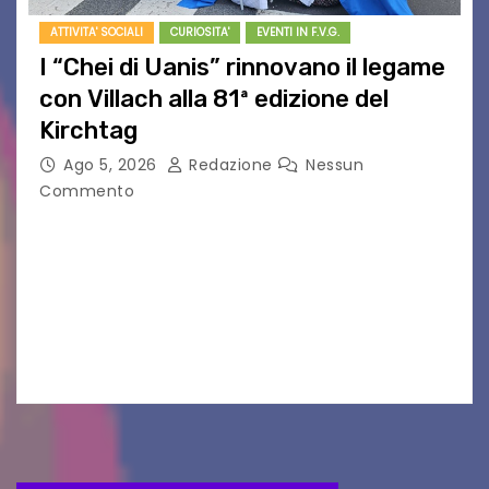
ATTIVITA' SOCIALI
CURIOSITA'
EVENTI IN F.V.G.
I “Chei di Uanis” rinnovano il legame
con Villach alla 81ª edizione del
Kirchtag
Ago 5, 2026
Redazione
Nessun
Commento
VILLACO/JANNIS – Anche quest’anno il gruppo
folkloristico “Chei di Uanis” ha rinnovato la sua
tradizione prendendo parte al Villacher
Kirchtag, la festa popolare e dei costumi
tradizionali più grande d’Austria.…