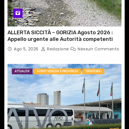
l
i
ALLERTA SICCITÀ – GORIZIA Agosto 2026 :
Appello urgente alle Autorità competenti
Ago 5, 2026
Redazione
Nessun Commento
ATTUALITA'
EVENTI VENEZIA E PROVINCIA
TERRITORIO