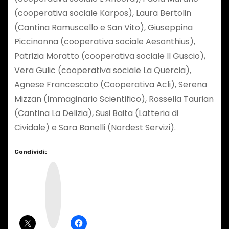
(cooperativa sociale Karpos), Laura Bertolin
(Cantina Ramuscello e San Vito), Giuseppina
Piccinonna (cooperativa sociale Aesonthius),
Patrizia Moratto (cooperativa sociale Il Guscio),
Vera Gulic (cooperativa sociale La Quercia),
Agnese Francescato (Cooperativa Acli), Serena
Mizzan (Immaginario Scientifico), Rossella Taurian
(Cantina La Delizia), Susi Baita (Latteria di
Cividale) e Sara Banelli (Nordest Servizi).
Condividi:
I
n
s
t
a
g
r
a
m