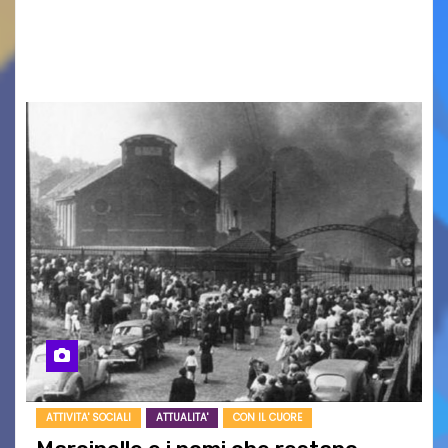
racconto teneroe delicato che scalda il cuore!
UDINE – Domenica 9 agosto alle 21.15 torna…
ATTIVITA' SOCIALI
ATTUALITA'
CON IL CUORE