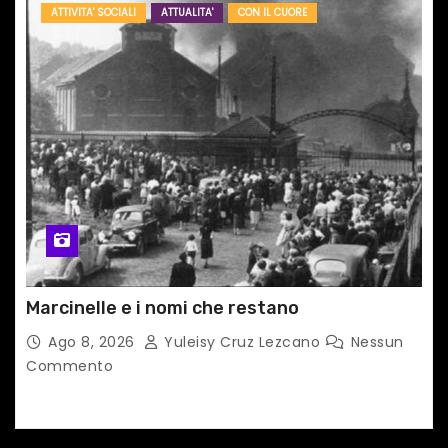
ATTIVITA' SOCIALI
ATTUALITA'
CON IL CUORE
Marcinelle e i nomi che restano
Ago 8, 2026
Yuleisy Cruz Lezcano
Nessun
Commento