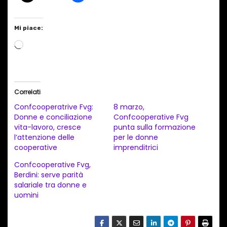
Mi piace:
C
a
r
i
Correlati
c
Confcooperatrive Fvg:
8 marzo,
a
Donne e conciliazione
Confcooperative Fvg
vita-lavoro, cresce
punta sulla formazione
m
l’attenzione delle
per le donne
e
cooperative
imprenditrici
n
Confcooperative Fvg,
t
Berdini: serve parità
salariale tra donne e
o
uomini
i
n