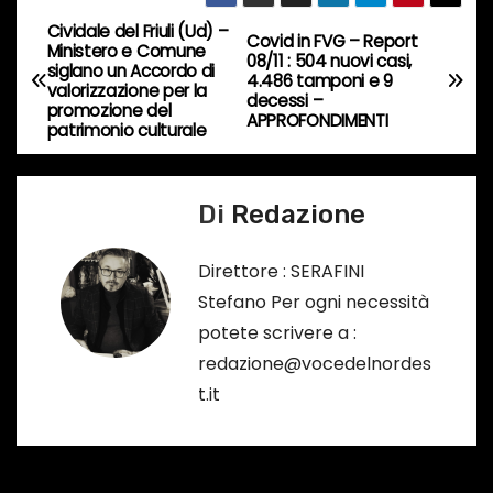
c
Cividale del Friuli (Ud) –
o
N
Covid in FVG – Report
Ministero e Comune
08/11 : 504 nuovi casi,
r
siglano un Accordo di
a
4.486 tamponi e 9
valorizzazione per la
s
decessi –
promozione del
APPROFONDIMENTI
o
v
patrimonio culturale
…
i
Di
Redazione
g
a
Direttore : SERAFINI
Stefano Per ogni necessità
z
potete scrivere a :
i
redazione@vocedelnordes
t.it
o
n