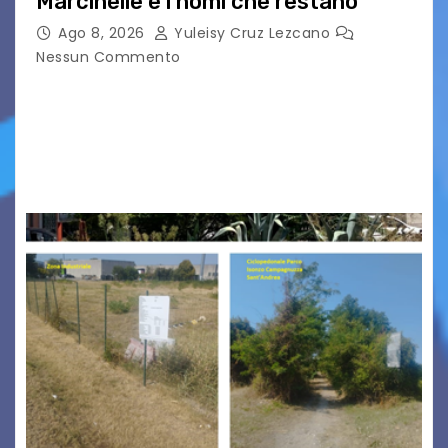
Marcinelle e i nomi che restano
Ago 8, 2026
Yuleisy Cruz Lezcano
Nessun Commento
Tizio, Caio, Sempronio… e poi ancora un nome,
poi un altro, si forma un elenco lungo dal quale i
nomi scappano, scivolano fuori dalla pagina, la
carta che non basta…