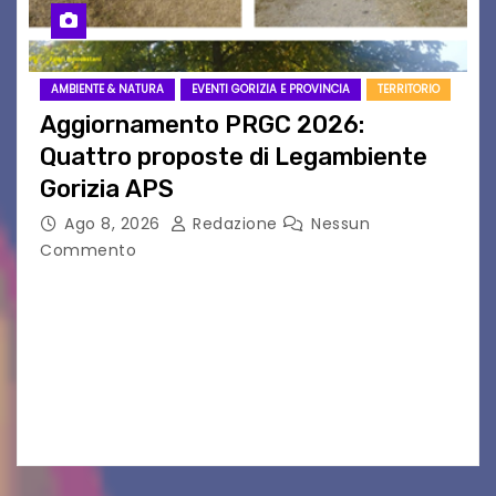
AMBIENTE & NATURA
EVENTI GORIZIA E PROVINCIA
TERRITORIO
Aggiornamento PRGC 2026:
Quattro proposte di Legambiente
Gorizia APS
Ago 8, 2026
Redazione
Nessun
Commento
Il 25 luglio scadeva la possibilità di fare delle
osservazioni al PRGC di Gorizia in fase di
aggiornamento. Le 4 proposte di Legambiente
Gorizia APS In occasione dell’aggiornamento
del Piano…