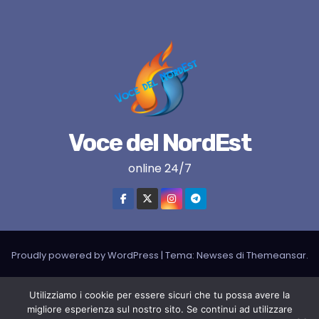
Voce del NordEst
online 24/7
Proudly powered by WordPress
|
Tema:
Newses
di
Themeansar
.
VNE su instagram
VNE su Twitter
VNE su FB
Blogger
Utilizziamo i cookie per essere sicuri che tu possa avere la
LIVE RADIO
RADIONORDEST
Il mio account
migliore esperienza sul nostro sito. Se continui ad utilizzare