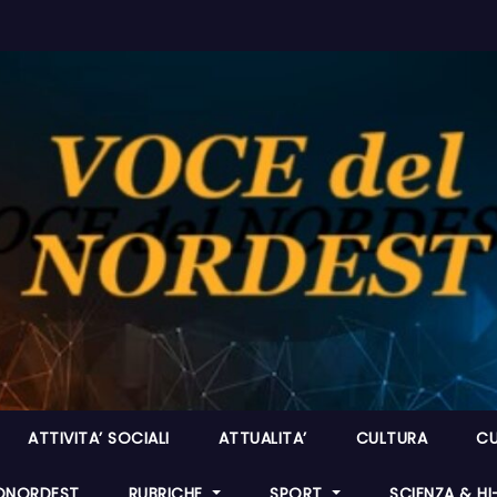
ATTIVITA’ SOCIALI
ATTUALITA’
CULTURA
CU
ONORDEST
RUBRICHE
SPORT
SCIENZA & H