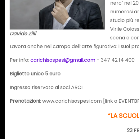
nero’ nel 20
numerosi art
studio più r
Virile Colo
Davide Zilli
scena e con
Lavora anche nel campo dell’arte figurativa: i suoi prog
Per info:
carichisospesi@gmail.com
– 347 42 14 4
Biglietto unico 5 euro
Ingresso riservato ai soci ARCI
Prenotazioni
: www.carichisospesi.com [link a EVENTB
“LA SCUOL
23 F