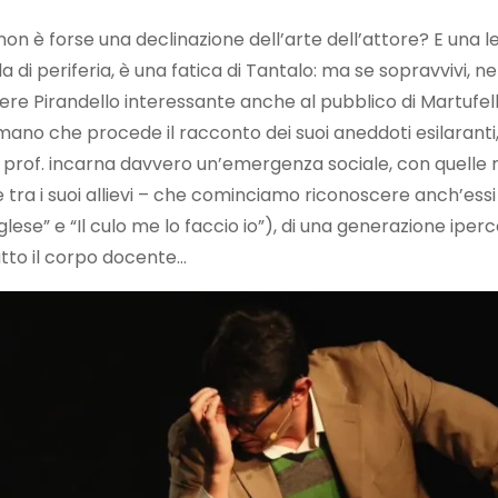
 non è forse una declinazione dell’arte dell’attore? E una
la di periferia, è una fatica di Tantalo: ma se sopravvivi, 
ere Pirandello interessante anche al pubblico di Martufello
no che procede il racconto dei suoi aneddoti esilaranti, 
 prof. incarna davvero un’emergenza sociale, con quelle n
tra i suoi allievi – che cominciamo riconoscere anch’essi n
“Inglese” e “Il culo me lo faccio io”), di una generazione i
tto il corpo docente…