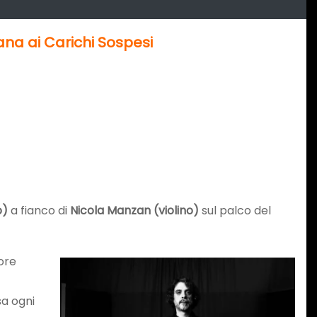
na ai Carichi Sospesi
no)
a fianco di
Nicola Manzan (violino)
sul palco del
tore
sa ogni