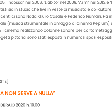
08, ‘Indossai’ nel 2008, ‘L’abito’ nel 2009, ‘Armi’ nel 2012 e
isti sia in studio che live in veste di musicista e co-auto
ecenti ci sono Nada, Giulio Casale e Federico Fiumani. Ha 
ssale (musica strumentale in omaggio al Cinema Peplum) e
 il cinema realizzando colonne sonore per cortometraggi e
etti pittorici sono stati esposti in numerosi spazi espositiv
00
RITE]
A NON SERVE A NULLA”
EBBRAIO 2020 h. 19.00