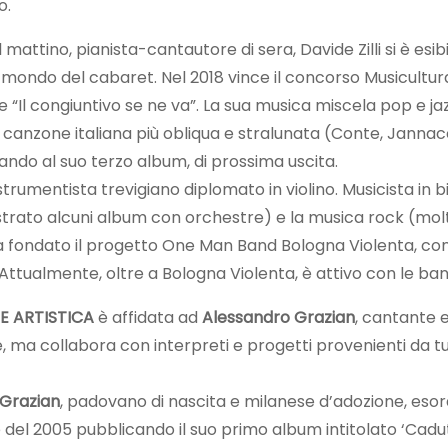
o.
 mattino, pianista-cantautore di sera, Davide Zilli si è esibi
l mondo del cabaret. Nel 2018 vince il concorso Musicultur
e “Il congiuntivo se ne va”. La sua musica miscela pop e ja
 canzone italiana più obliqua e stralunata (Conte, Jannacc
ando al suo terzo album, di prossima uscita.
trumentista trevigiano diplomato in violino. Musicista in bil
rato alcuni album con orchestre) e la musica rock (moltepli
 ha fondato il progetto One Man Band Bologna Violenta, con
 Attualmente, oltre a Bologna Violenta, è attivo con le ban
E ARTISTICA
è affidata ad
Alessandro Grazian
, cantante e
, ma collabora con interpreti e progetti provenienti da tut
 Grazian
, padovano di nascita e milanese d’adozione, es
 del 2005 pubblicando il suo primo album intitolato ‘Caduto’.