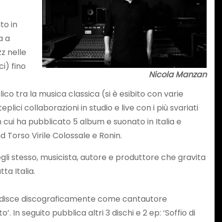
to in
a a
zz nelle
i) fino
Nicola Manzan
ico tra la musica classica (si è esibito con varie
ci collaborazioni in studio e live con i più svariati
 cui ha pubblicato 5 album e suonato in Italia e
d Torso Virile Colossale e Ronin.
gli stesso, musicista, autore e produttore che gravita
ta Italia.
ordisce discograficamente come cantautore
 In seguito pubblica altri 3 dischi e 2 ep: ‘Soffio di