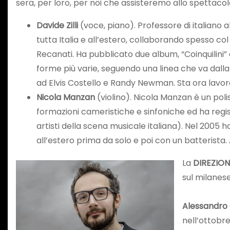
sera, per loro, per noi che assisteremo allo spettacol
Davide Zilli
(voce, piano). Professore di italiano al
tutta Italia e all’estero, collaborando spesso co
Recanati. Ha pubblicato due album, “Coinquilini” 
forme più varie, seguendo una linea che va dalla
ad Elvis Costello e Randy Newman. Sta ora lavor
Nicola Manzan
(violino). Nicola Manzan è un polis
formazioni cameristiche e sinfoniche ed ha regist
artisti della scena musicale italiana). Nel 2005
all’estero prima da solo e poi con un batterista.
La
DIREZION
sul milanese
Alessandro
nell’ottobre