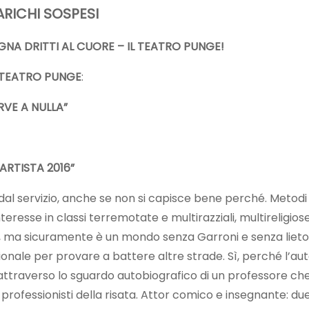
RICHI SOSPESI
GNA DRITTI AL CUORE – IL TEATRO PUNGE!
IL TEATRO PUNGE
:
RVE A NULLA
”
ARTISTA 2016”
 dal servizio, anche se non si capisce bene perché. Metodi
resse in classi terremotate e multirazziali, multireligios
ma sicuramente è un mondo senza Garroni e senza lieto fin
ionale per provare a battere altre strade. Sì, perché l’au
o attraverso lo sguardo autobiografico di un professore c
professionisti della risata. Attor comico e insegnante: due 