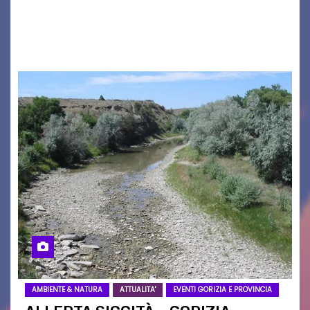
seconda maglia dell’Udinese per la stagione
2026/27. Un evento che ha richiamato
istituzioni, addetti ai…
AMBIENTE & NATURA
ATTUALITA'
EVENTI GORIZIA E PROVINCIA