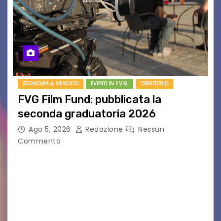
ECONOMIA & MERCATO
EVENTI IN F.V.G.
TERRITORIO
FVG Film Fund: pubblicata la
seconda graduatoria 2026
Ago 5, 2026
Redazione
Nessun
Commento
Aperta la terza e ultima call dell’anno per le
produzioni audiovisive Online gli esiti della
seconda finestra del Film Fund promosso dalla
Friuli Venezia Giulia Film Commission –
PromoTurismoFVG. Le…