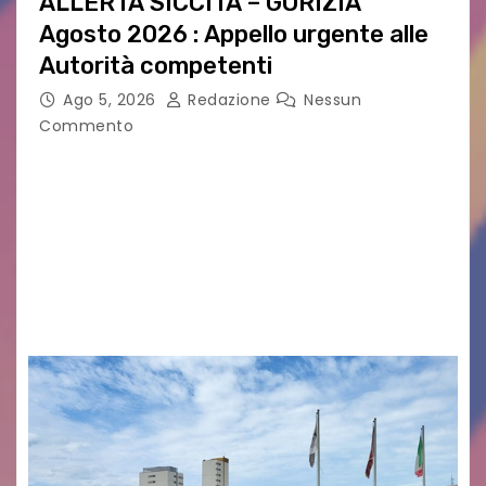
ALLERTA SICCITÀ – GORIZIA
Agosto 2026 : Appello urgente alle
Autorità competenti
Ago 5, 2026
Redazione
Nessun
Commento
Legambiente Gorizia APS e Legambiente
Monfalcone APS “Circolo Ignazio Zanutto”
desiderano attirare l’attenzione della
cittadinanza e delle Autorità competenti sulla
grave siccità che sta colpendo non solo le
campagne e…