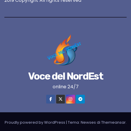
2019 Copyright All rights reserved
Voce del NordEst
online 24/7
Proudly powered by WordPress
|
Tema:
Newses
di
Themeansar
.