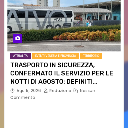
ATTUALITA'
EVENTI VENEZIA E PROVINCIA
TERRITORIO
TRASPORTO IN SICUREZZA,
CONFERMATO IL SERVIZIO PER LE
NOTTI DI AGOSTO: DEFINITI
PERCORSI, FERMATE E ORARIO
Ago 5, 2026
Redazione
Nessun
Commento
Venerdì 7 agosto la prima corsa, obiettivo
ridurre i rischi legati agli spostamenti notturni
Torna il servizio di trasporto notturno dedicato