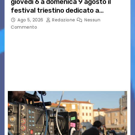
giovedì 6 a domenica 9 agosto il
festival triestino dedicato a
Springsteen
Ago 5, 2026
Redazione
Nessun
Commento
TRIESTE CALLING THE BOSS 2026
Quattordicesima Edizione Dal 6 al 9 agosto 2026
PIAZZA VERDI, SARTORIO, SAN GIUSTO,
AUSONIA… BLOOD BROTHERS, LOVESICK DUO,
BOUND FOR GLORY, RENATO TAMMI, ANTHONY
BASSO,…