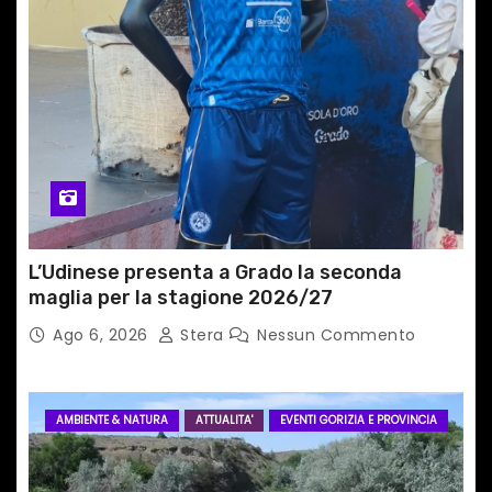
t
i
c
o
l
i
L’Udinese presenta a Grado la seconda
maglia per la stagione 2026/27
Ago 6, 2026
Stera
Nessun Commento
AMBIENTE & NATURA
ATTUALITA'
EVENTI GORIZIA E PROVINCIA