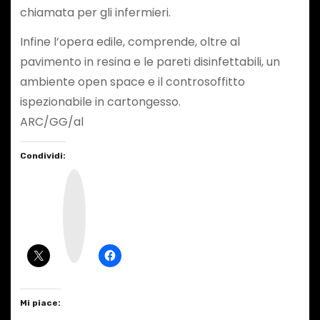
chiamata per gli infermieri.
Infine l’opera edile, comprende, oltre al
pavimento in resina e le pareti disinfettabili, un
ambiente open space e il controsoffitto
ispezionabile in cartongesso.
ARC/GG/al
Condividi:
I
n
s
t
a
g
r
a
m
Mi piace: