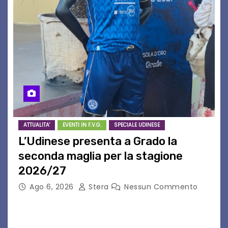
ATTUALITA'
EVENTI IN F.V.G.
SPECIALE UDINESE
L’Udinese presenta a Grado la
seconda maglia per la stagione
2026/27
Ago 6, 2026
Stera
Nessun Commento
GRADO – È stata la splendida cornice di Grado
a ospitare la presentazione della nuova