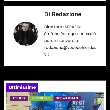
v
s
o
i
Di
Redazione
…
g
Direttore : SERAFINI
a
Stefano Per ogni necessità
potete scrivere a :
z
redazione@vocedelnordes
i
t.it
o
n
e
Ultimissime
a
ATTUALITA'
EVENTI IN F.V.G.
SPECIALE UDINESE
r