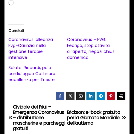
C
a
r
i
Correlati
c
Coronavirus: alleanza
Coronavirus – FVG:
a
Fvg-Carinzia nella
Fedriga, stop attività
gestione terapie
all’aperto, negozi chiusi
m
intensive
domenica
e
Salute: Riccardi, polo
n
cardiologico Cattinara
t
eccellenza per Trieste
o
i
n
Cividale del Friuli –
N
c
Emergenza Coronavirus
Erickson: e-book gratuito
– distribuzione
per la Giornata Mondiale
o
a
mascherine e parcheggi
dell’autismo
r
gratuiti