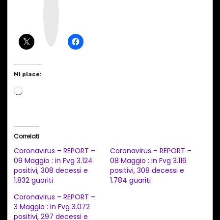
s
t
a
g
r
a
m
Mi piace:
C
a
r
i
Correlati
c
Coronavirus – REPORT –
Coronavirus – REPORT –
a
09 Maggio : in Fvg 3.124
08 Maggio : in Fvg 3.116
positivi, 308 decessi e
positivi, 308 decessi e
m
1.832 guariti
1.784 guariti
e
Coronavirus – REPORT –
n
3 Maggio : in Fvg 3.072
t
positivi, 297 decessi e