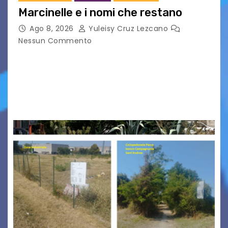
Marcinelle e i nomi che restano
Ago 8, 2026
Yuleisy Cruz Lezcano
Nessun Commento
Tizio, Caio, Sempronio… e poi ancora un nome,
poi un altro, si forma un elenco lungo dal quale i
nomi scappano, scivolano fuori dalla pagina, la
carta che non basta…