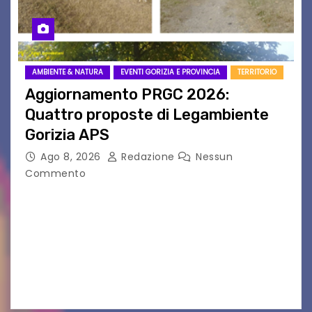
AMBIENTE & NATURA
EVENTI GORIZIA E PROVINCIA
TERRITORIO
Aggiornamento PRGC 2026:
Quattro proposte di Legambiente
Gorizia APS
Ago 8, 2026
Redazione
Nessun
Commento
Il 25 luglio scadeva la possibilità di fare delle
osservazioni al PRGC di Gorizia in fase di
aggiornamento. Le 4 proposte di Legambiente
Gorizia APS In occasione dell’aggiornamento
del Piano…