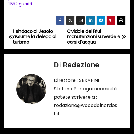
1.552 guariti
o
i
n
c
Il sindaco di Jesolo
Cividale del Friuli –
N
assume la delega al
manutenzioni su verde e
o
turismo
corsi d’acqua
a
r
s
v
o
Di
Redazione
i
…
Direttore : SERAFINI
g
Stefano Per ogni necessità
a
potete scrivere a :
redazione@vocedelnordes
z
t.it
i