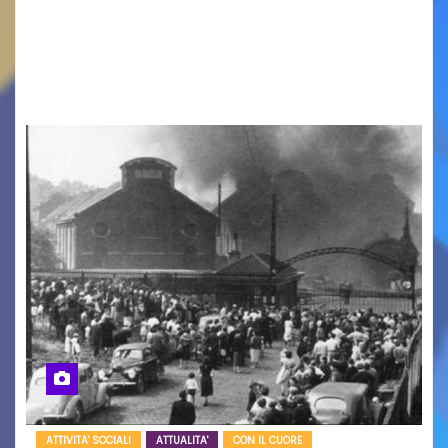
cinema all’aperto delgiardino Loris Fortuna un
racconto teneroe delicato che scalda il cuore!
UDINE – Domenica 9 agosto alle 21.15 torna…
ATTIVITA' SOCIALI
ATTUALITA'
CON IL CUORE