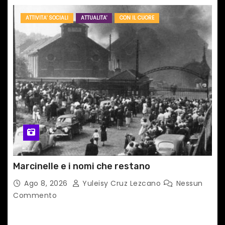
ATTIVITA' SOCIALI
ATTUALITA'
CON IL CUORE
Marcinelle e i nomi che restano
Ago 8, 2026
Yuleisy Cruz Lezcano
Nessun
Commento