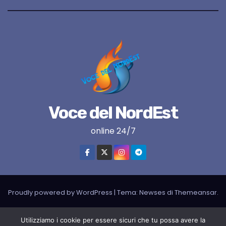
Voce del NordEst
online 24/7
Proudly powered by WordPress
|
Tema:
Newses
di
Themeansar
.
VNE su instagram
VNE su Twitter
VNE su FB
Blogger
Utilizziamo i cookie per essere sicuri che tu possa avere la