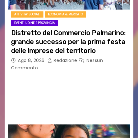
ATTIVITA' SOCIALI
ECONOMIA & MERCATO
EVENTI UDINE E PROVINCIA
Distretto del Commercio Palmarino:
grande successo per la prima festa
delle imprese del territorio
Ago 8, 2026
Redazione
Nessun
Commento
Sommariva: «Una serata che ha restituito il
valore di chi ogni giorno costruisce il Palmarino
con passione, ricerca e lavoro» PALMANOVA, 8
AGOSTO 2026 – È andata oltre ogni
aspettativa…