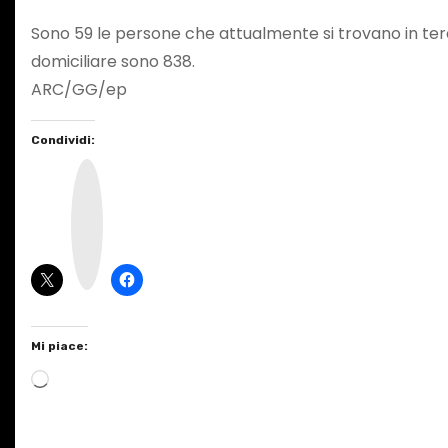
Sono 59 le persone che attualmente si trovano in terap
domiciliare sono 838.
ARC/GG/ep
Condividi:
I
n
s
t
a
g
r
a
m
Mi piace:
C
a
r