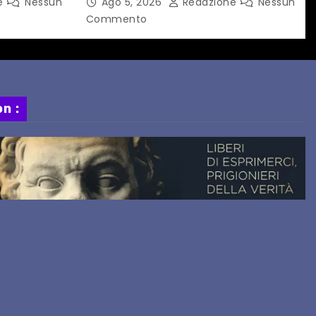
e
Nessun
Ago 5, 2026
Redazione
Nessun
ORARIO
Springsteen
Commento
n :