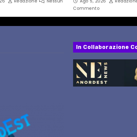
026
Redazione
Nessun
Ago 5, 2026
Redazion
PERCORSI, FERMATE E 
Commento
In Collaborazione Co