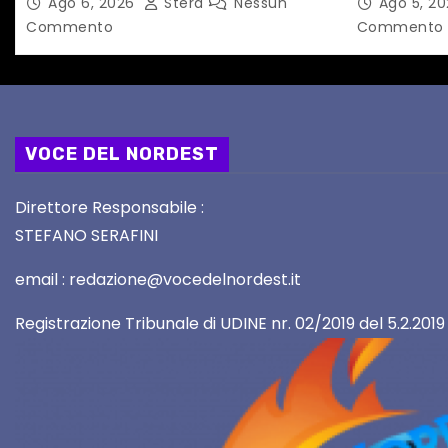
Ago 6, 2026
Stera
Nessun
Ago 5, 2
Commento
Commento
i
VOCE DEL NORDEST
Direttore Responsabile :
STEFANO SERAFINI
email : redazione@vocedelnordest.it
Registrazione Tribunale di UDINE nr. 02/2019 del 5.2.2019