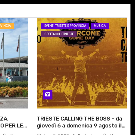
OVINCIA
EVENTI TRIESTE E PROVINCIA
MUSICA
SPETTACOLI TRIESTE
ZA,
TRIESTE CALLING THE BOSS – da
O PER LE
giovedì 6 a domenica 9 agosto il
ITI
festival triestino dedicato a