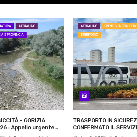
NATURA
ATTUALITA'
ATTUALITA'
EVENTI VENEZIA E PR
IA E PROVINCIA
TERRITORIO
ICCITÀ – GORIZIA
TRASPORTO IN SICUREZ
26 : Appello urgente
CONFERMATO IL SERVIZI
rità competenti
NOTTI DI AGOSTO: DEFIN