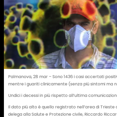
Palmanova, 28 mar – Sono 1436 i casi accertati positivi a
mentre i guariti clinicamente (senza più sintomi ma 
Undici i decessi in più rispetto all’ultima comunicazi
Il dato più alto è quello registrato nell’area di Tries
delega alla Salute e Protezione civile, Riccardo Ricca