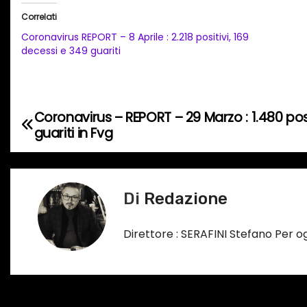
i
Correlati
c
Coronavirus REPORT – 8 Aprile : 2.218 positivi, 169
a
decessi e 349 guariti
m
e
n
Coronavirus – REPORT – 29 Marzo : 1.480 posi
N
t
guariti in Fvg
o
a
i
v
n
Di
Redazione
c
i
o
g
Direttore : SERAFINI Stefano Per 
r
s
a
o
z
…