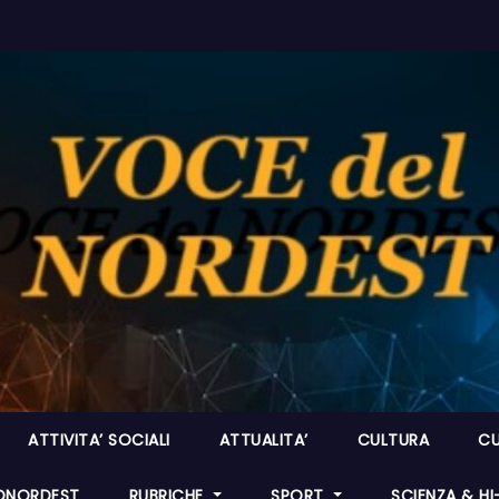
ATTIVITA’ SOCIALI
ATTUALITA’
CULTURA
CU
ONORDEST
RUBRICHE
SPORT
SCIENZA & H