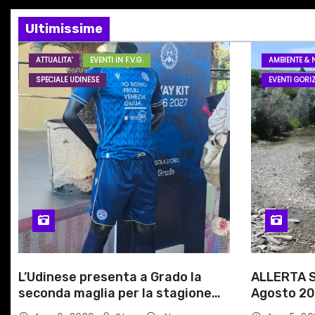
i
Ultimissime
o
ATTUALITA'
EVENTI IN F.V.G.
AMBIENTE & 
n
SPECIALE UDINESE
EVENTI GORIZ
e
a
r
t
i
c
L’Udinese presenta a Grado la
ALLERTA S
o
seconda maglia per la stagione
Agosto 20
l
2026/27
alle Auto