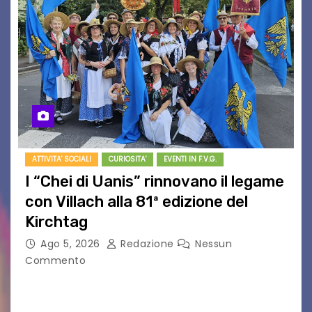
ATTIVITA' SOCIALI
CURIOSITA'
EVENTI IN F.V.G.
I “Chei di Uanis” rinnovano il legame
con Villach alla 81ª edizione del
Kirchtag
Ago 5, 2026
Redazione
Nessun
Commento
VILLACO/JANNIS – Anche quest’anno il gruppo
folkloristico “Chei di Uanis” ha rinnovato la sua