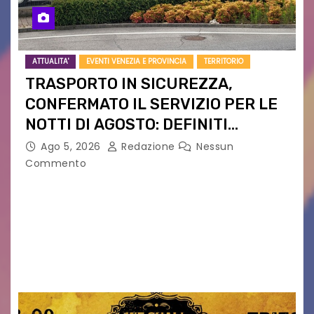
ATTUALITA'
EVENTI VENEZIA E PROVINCIA
TERRITORIO
TRASPORTO IN SICUREZZA,
CONFERMATO IL SERVIZIO PER LE
NOTTI DI AGOSTO: DEFINITI
PERCORSI, FERMATE E ORARIO
Ago 5, 2026
Redazione
Nessun
Commento
Venerdì 7 agosto la prima corsa, obiettivo
ridurre i rischi legati agli spostamenti notturni
Torna il servizio di trasporto notturno dedicato
ai collegamenti con i principali locali di
intrattenimento di…