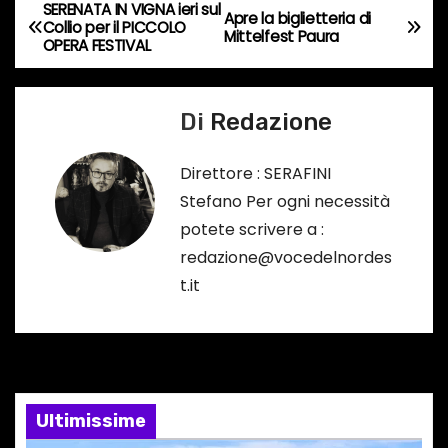
c
SERENATA IN VIGNA ieri sul
N
Apre la biglietteria di
Collio per il PICCOLO
o
Mittelfest Paura
OPERA FESTIVAL
a
r
s
v
o
Di
Redazione
i
…
Direttore : SERAFINI
g
Stefano Per ogni necessità
a
potete scrivere a :
redazione@vocedelnordes
z
t.it
i
o
n
Ultimissime
e