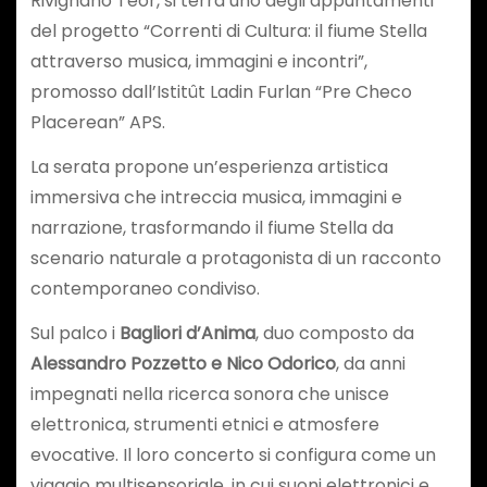
Rivignano Teor, si terrà uno degli appuntamenti
del progetto “Correnti di Cultura: il fiume Stella
attraverso musica, immagini e incontri”,
promosso dall’Istitût Ladin Furlan “Pre Checo
Placerean” APS.
La serata propone un’esperienza artistica
immersiva che intreccia musica, immagini e
narrazione, trasformando il fiume Stella da
scenario naturale a protagonista di un racconto
contemporaneo condiviso.
Sul palco i
Bagliori d’Anima
, duo composto da
Alessandro Pozzetto e Nico Odorico
, da anni
impegnati nella ricerca sonora che unisce
elettronica, strumenti etnici e atmosfere
evocative. Il loro concerto si configura come un
viaggio multisensoriale, in cui suoni elettronici e