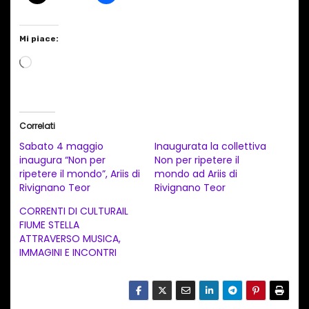
Mi piace:
C
a
r
i
Correlati
c
Sabato 4 maggio
Inaugurata la collettiva
a
inaugura “Non per
Non per ripetere il
ripetere il mondo”, Ariis di
mondo ad Ariis di
m
Rivignano Teor
Rivignano Teor
e
CORRENTI DI CULTURAIL
n
FIUME STELLA
t
ATTRAVERSO MUSICA,
IMMAGINI E INCONTRI
o
i
n