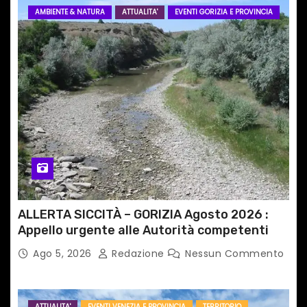
AMBIENTE & NATURA
ATTUALITA'
EVENTI GORIZIA E PROVINCIA
a
r
t
i
c
o
l
ALLERTA SICCITÀ – GORIZIA Agosto 2026 :
i
Appello urgente alle Autorità competenti
Ago 5, 2026
Redazione
Nessun Commento
ATTUALITA'
EVENTI VENEZIA E PROVINCIA
TERRITORIO