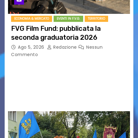
ECONOMIA & MERCATO
EVENTI IN F.V.G.
TERRITORIO
FVG Film Fund: pubblicata la
seconda graduatoria 2026
Ago 5, 2026
Redazione
Nessun
Commento
Aperta la terza e ultima call dell’anno per le
produzioni audiovisive Online gli esiti della
seconda finestra del Film Fund promosso dalla
Friuli Venezia Giulia Film Commission –
PromoTurismoFVG. Le…