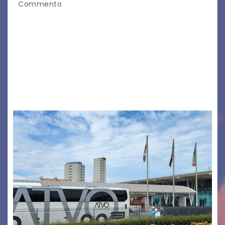
Commento
Legambiente Gorizia APS e Legambiente
Monfalcone APS “Circolo Ignazio Zanutto”
desiderano attirare l’attenzione della
cittadinanza e delle Autorità competenti sulla
grave siccità che sta colpendo non solo le
campagne e…