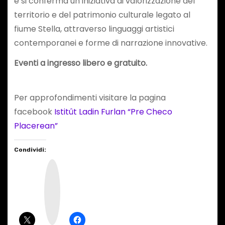
e si conferma un’iniziativa di valorizzazione del
territorio e del patrimonio culturale legato al
fiume Stella, attraverso linguaggi artistici
contemporanei e forme di narrazione innovative.
Eventi a ingresso libero e gratuito.
Per approfondimenti visitare la pagina
facebook
Istitût Ladin Furlan “Pre Checo
Placerean”
Condividi:
I
n
s
t
a
g
r
a
m