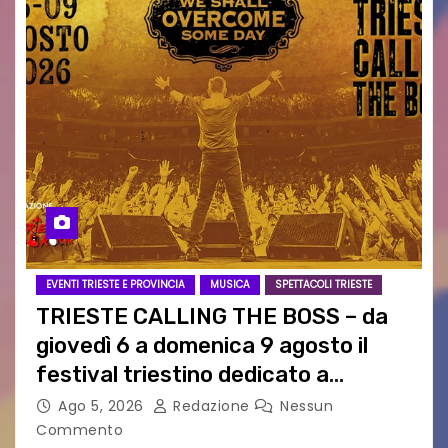
EVENTI TRIESTE E PROVINCIA
MUSICA
SPETTACOLI TRIESTE
TRIESTE CALLING THE BOSS – da
giovedì 6 a domenica 9 agosto il
festival triestino dedicato a
Springsteen
Ago 5, 2026
Redazione
Nessun
Commento