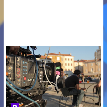
TRIESTE CALLING THE BOSS 2026
Quattordicesima Edizione Dal 6 al 9 agosto 2026
PIAZZA VERDI, SARTORIO, SAN GIUSTO,
AUSONIA… BLOOD BROTHERS, LOVESICK DUO,
BOUND FOR GLORY, RENATO TAMMI, ANTHONY
BASSO,…