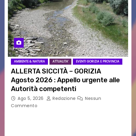
AMBIENTE & NATURA
ATTUALITA'
EVENTI GORIZIA E PROVINCIA
ALLERTA SICCITÀ – GORIZIA
Agosto 2026 : Appello urgente alle
Autorità competenti
Ago 5, 2026
Redazione
Nessun
Commento
Legambiente Gorizia APS e Legambiente
Monfalcone APS “Circolo Ignazio Zanutto”
desiderano attirare l’attenzione della