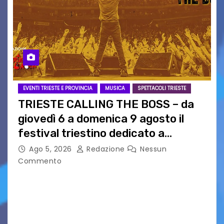
EVENTI TRIESTE E PROVINCIA
MUSICA
SPETTACOLI TRIESTE
TRIESTE CALLING THE BOSS – da
giovedì 6 a domenica 9 agosto il
festival triestino dedicato a
Springsteen
Ago 5, 2026
Redazione
Nessun
Commento
TRIESTE CALLING THE BOSS 2026
Quattordicesima Edizione Dal 6 al 9 agosto 2026
PIAZZA VERDI, SARTORIO, SAN GIUSTO,
AUSONIA… BLOOD BROTHERS, LOVESICK DUO,