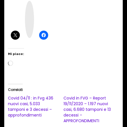
I
n
s
t
a
g
r
a
m
Mi piace:
C
a
r
i
Correlati
c
Covid 04/11 : in Fvg 436
Covid in FVG – Report
a
nuovi casi, 5.033
19/11/2020 – 1.197 nuovi
tamponi e 3 decessi –
casi, 6.680 tamponi e 13
m
approfondimenti
decessi –
e
APPROFONDIMENTI
n