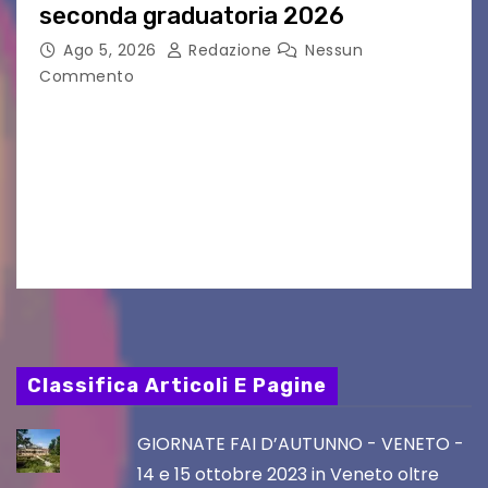
seconda graduatoria 2026
Ago 5, 2026
Redazione
Nessun
Commento
Aperta la terza e ultima call dell’anno per le
produzioni audiovisive Online gli esiti della
seconda finestra del Film Fund promosso dalla
Friuli Venezia Giulia Film Commission –
PromoTurismoFVG. Le…
Classifica Articoli E Pagine
GIORNATE FAI D’AUTUNNO - VENETO -
14 e 15 ottobre 2023 in Veneto oltre