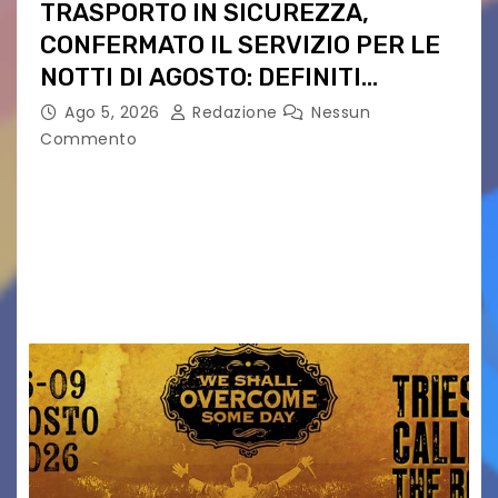
TRASPORTO IN SICUREZZA,
CONFERMATO IL SERVIZIO PER LE
NOTTI DI AGOSTO: DEFINITI
PERCORSI, FERMATE E ORARIO
Ago 5, 2026
Redazione
Nessun
Commento
Venerdì 7 agosto la prima corsa, obiettivo
ridurre i rischi legati agli spostamenti notturni
Torna il servizio di trasporto notturno dedicato
ai collegamenti con i principali locali di
intrattenimento di…