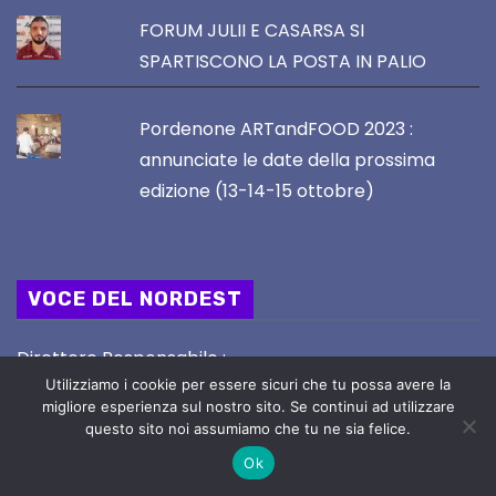
FORUM JULII E CASARSA SI
SPARTISCONO LA POSTA IN PALIO
Pordenone ARTandFOOD 2023 :
annunciate le date della prossima
edizione (13-14-15 ottobre)
VOCE DEL NORDEST
Direttore Responsabile :
Utilizziamo i cookie per essere sicuri che tu possa avere la
STEFANO SERAFINI
migliore esperienza sul nostro sito. Se continui ad utilizzare
questo sito noi assumiamo che tu ne sia felice.
email : redazione@vocedelnordest.it
Ok
Registrazione Tribunale di UDINE nr. 02/2019 del