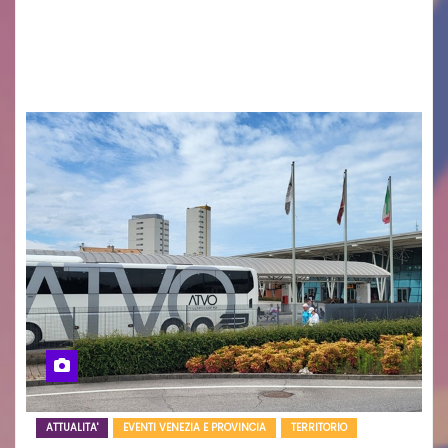
cittadinanza e delle Autorità competenti sulla
grave siccità che sta colpendo non solo le
campagne e…
ATTUALITA'
EVENTI VENEZIA E PROVINCIA
TERRITORIO