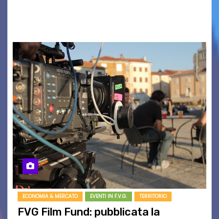
BOUND FOR GLORY, RENATO TAMMI, ANTHONY
BASSO,…
ECONOMIA & MERCATO
EVENTI IN F.V.G.
TERRITORIO
FVG Film Fund: pubblicata la