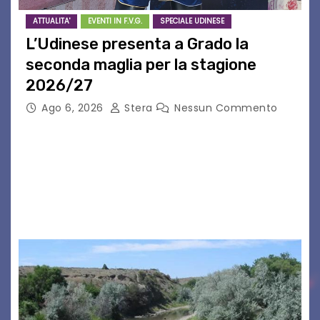
ATTUALITA'
EVENTI IN F.V.G.
SPECIALE UDINESE
L’Udinese presenta a Grado la
seconda maglia per la stagione
2026/27
Ago 6, 2026
Stera
Nessun Commento
GRADO – È stata la splendida cornice di Grado
a ospitare la presentazione della nuova
seconda maglia dell’Udinese per la stagione
2026/27. Un evento che ha richiamato
istituzioni, addetti ai…