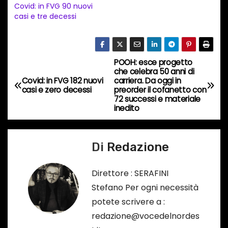
Covid: in FVG 90 nuovi
t
casi e tre decessi
o
i
n
POOH: esce progetto
N
c
che celebra 50 anni di
Covid: in FVG 182 nuovi
carriera. Da oggi in
o
a
casi e zero decessi
preorder il cofanetto con
r
72 successi e materiale
v
inedito
s
o
i
…
Di
Redazione
g
a
Direttore : SERAFINI
Stefano Per ogni necessità
z
potete scrivere a :
i
redazione@vocedelnordes