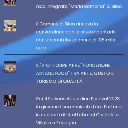
nido integrato "Maria Bambina" di Silea
Il Comune di Silea rinnova la
convenzione con le scuole paritarie,
con un contributo annuo di 105 mila
euro
IL 14 OTTOBRE APRE "PORDENONE
ARTANDFOOD" TRA ARTE, GUSTO E
TURISMO DI QUALITÀ
Per il Fadiesis Accordion Festival 2023
la giovane fisarmonicista Lara Fortunat
in concerto il 14 ottobre al Castello di
Villalta a Fagagna