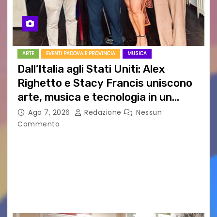
ARTE
EVENTI PADOVA E PROVINCIA
MUSICA
Dall’Italia agli Stati Uniti: Alex
Righetto e Stacy Francis uniscono
arte, musica e tecnologia in un
nuovo progetto internazionale”
Ago 7, 2026
Redazione
Nessun
Commento
Vigonza (Padova), 7 agosto 2026 – Arte
contemporanea, musica internazionale, Made
in Italy e nuove generazioni si sono incontrati
oggi a Vigonza in occasione di un importante
confronto istituzionale dedicato…