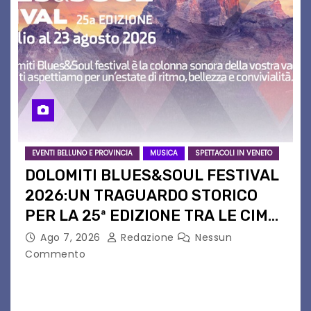
EVENTI BELLUNO E PROVINCIA
MUSICA
SPETTACOLI IN VENETO
DOLOMITI BLUES&SOUL FESTIVAL
2026:UN TRAGUARDO STORICO
PER LA 25ª EDIZIONE TRA LE CIME
PATRIMONIO UNESCO
Ago 7, 2026
Redazione
Nessun
Commento
Il Dolomiti Blues&Soul Festival celebra nel 2026
un traguardo leggendario: la sua 25ª edizione.
Un quarto di secolo di grande musica che torna