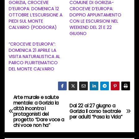
GORIZIA, CROCEVIE
COMUNE DI GORIZIA-
a
D’EUROPA: DOMENICA 12
CROCEVIE D’EUROPA:
OTTOBRE L’ESCURSIONE A
DOPPIO APPUNTAMENTO
m
PIEDI SUL MONTE
CON LE ESCURSIONI NEL
e
CALVARIO (PODGORA)
WEEKEND DEL 21 E 22
n
GIUGNO
t
“CROCEVIE D’EUROPA”:
DOMENICA 21 APRILE LA
o
VISITA NATURALISTICA AL
i
PARCO PLURITEMATICO
n
DEL MONTE CALVARIO
c
o
r
Arte murale e salute
N
s
mentale: a Gorizia la
Dal 22 al 27 giugno a
città incontra i
a
Gorizia il corso teatrale
o
protagonisti del
per adulti “Pasa la Vida”
progetto “Dare voce a
…
v
chi voce non ha”