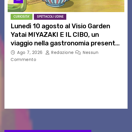
CURIOSITA'
SPETTACOLI UDINE
Lunedì 10 agosto al Visio Garden
Yatai MIYAZAKI E IL CIBO, un
viaggio nella gastronomia presente
nei film di Hayao Miyazaki!
Ago 7, 2026
Redazione
Nessun
Commento
UDINE – Continuano anche nel mese di agosto
al Visio Garden Yatai gli appuntamenti con la
cucina e la cultura giapponese a cura dello
chef giappo-italiano Sai Fukayama. Lunedì 10…