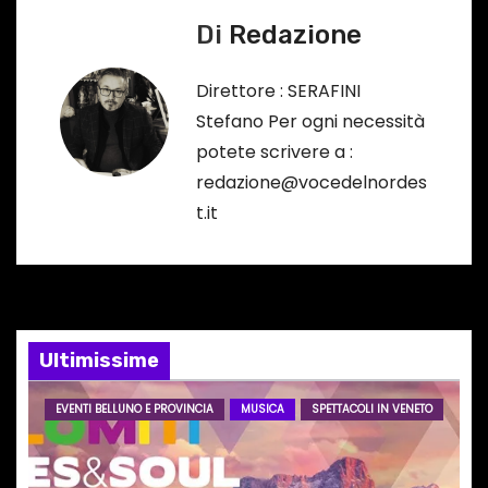
i
Di
Redazione
g
a
Direttore : SERAFINI
Stefano Per ogni necessità
z
potete scrivere a :
i
redazione@vocedelnordes
t.it
o
n
e
Ultimissime
a
r
EVENTI BELLUNO E PROVINCIA
MUSICA
SPETTACOLI IN VENETO
t