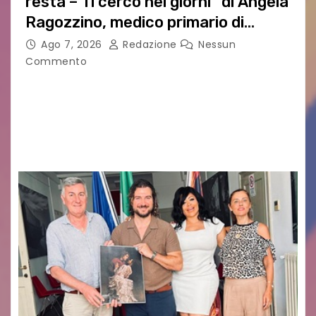
resta – Ti cerco nei giorni” di Angela
Ragozzino, medico primario di
Capua
Ago 7, 2026
Redazione
Nessun
Commento
GUIDO MIANO EDITORE NOVITÀ EDITORIALE È
uscito il libro di poesie e fotografie: LUCE CHE
RESTA – TI CERCO NEI GIORNI di ANGELA
RAGOZZINO Pubblicato il libro di poesie “Luce…