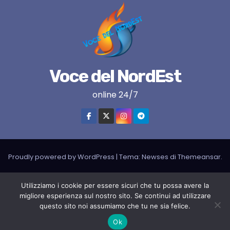
Voce del NordEst
online 24/7
Proudly powered by WordPress
|
Tema:
Newses
di
Themeansar
.
VNE su instagram
VNE su Twitter
VNE su FB
Blogger
Utilizziamo i cookie per essere sicuri che tu possa avere la
migliore esperienza sul nostro sito. Se continui ad utilizzare
LIVE RADIO
RADIONORDEST
Il mio account
questo sito noi assumiamo che tu ne sia felice.
SPORT FURLAN PAR FURLAN – In collaborazione con A.S.F.
Ok