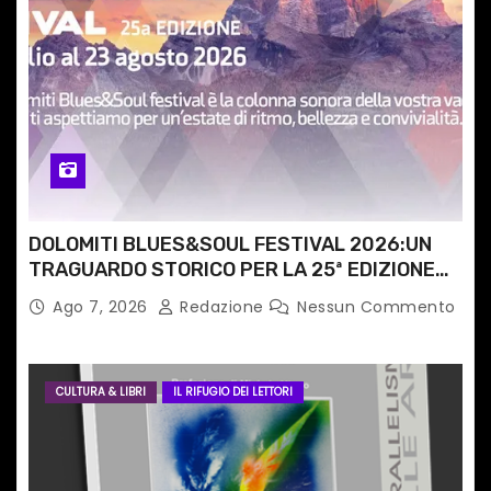
i
c
o
l
i
DOLOMITI BLUES&SOUL FESTIVAL 2026:UN
TRAGUARDO STORICO PER LA 25ª EDIZIONE
TRA LE CIME PATRIMONIO UNESCO
Ago 7, 2026
Redazione
Nessun Commento
CULTURA & LIBRI
IL RIFUGIO DEI LETTORI