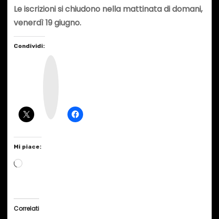
Le iscrizioni si chiudono nella mattinata di domani,
venerdì 19 giugno.
Condividi:
I
n
s
t
a
g
r
a
m
Mi piace:
C
a
r
i
Correlati
c