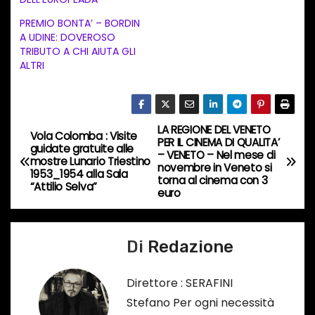
n
PREMIO BONTA’ – BORDIN
t
A UDINE: DOVEROSO
TRIBUTO A CHI AIUTA GLI
o
ALTRI
i
n
c
LA REGIONE DEL VENETO
o
N
Vola Colomba : Visite
PER IL CINEMA DI QUALITA’
guidate gratuite alle
r
– VENETO – Nel mese di
a
mostre Lunario Triestino
novembre in Veneto si
s
1953_1954 alla Sala
torna al cinema con 3
“Attilio Selva”
o
v
euro
…
i
Di
Redazione
g
a
Direttore : SERAFINI
Stefano Per ogni necessità