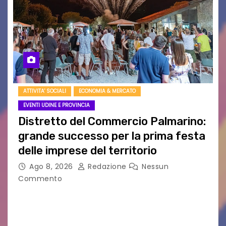
ATTIVITA' SOCIALI
ECONOMIA & MERCATO
EVENTI UDINE E PROVINCIA
Distretto del Commercio Palmarino:
grande successo per la prima festa
delle imprese del territorio
Ago 8, 2026
Redazione
Nessun
Commento
Sommariva: «Una serata che ha restituito il
valore di chi ogni giorno costruisce il Palmarino
con passione, ricerca e lavoro» PALMANOVA, 8