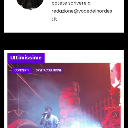
z
potete scrivere a :
i
redazione@vocedelnordes
t.it
o
n
e
Ultimissime
a
r
CONCERTI
SPETTACOLI UDINE
t
i
c
o