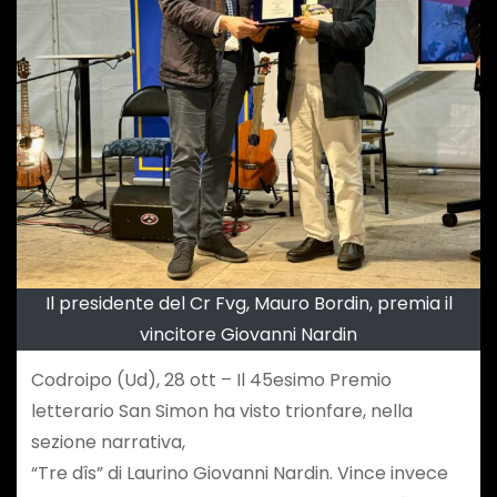
Il presidente del Cr Fvg, Mauro Bordin, premia il
vincitore Giovanni Nardin
Codroipo (Ud), 28 ott – Il 45esimo Premio
letterario San Simon ha visto trionfare, nella
sezione narrativa,
“Tre dîs” di Laurino Giovanni Nardin. Vince invece