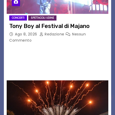
CONCERTI
SPETTACOLI UDINE
Tony Boy al Festival di Majano
Ago 8, 2026
Redazione
Nessun
Commento
Il 7 agosto 2026, il tour estivo di Tony Boy
(ragazzo del 1999 nato a Padova, il cui vero
nome è Antonio Hueber) ha fatto tappa al
Festival di Majano.…