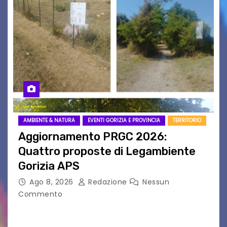
AMBIENTE & NATURA
EVENTI GORIZIA E PROVINCIA
TERRITORIO
Aggiornamento PRGC 2026:
Quattro proposte di Legambiente
Gorizia APS
Ago 8, 2026
Redazione
Nessun
Commento
Il 25 luglio scadeva la possibilità di fare delle
osservazioni al PRGC di Gorizia in fase di