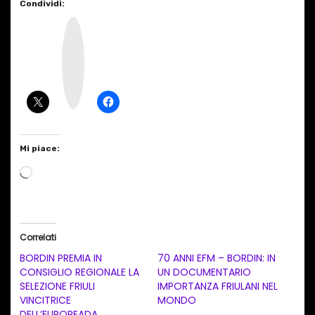
Condividi:
I
n
s
t
a
g
r
a
m
Mi piace:
C
a
r
i
Correlati
c
BORDIN PREMIA IN
70 ANNI EFM – BORDIN: IN
a
CONSIGLIO REGIONALE LA
UN DOCUMENTARIO
SELEZIONE FRIULI
IMPORTANZA FRIULANI NEL
m
VINCITRICE
MONDO
e
DELL’EUROPEADA