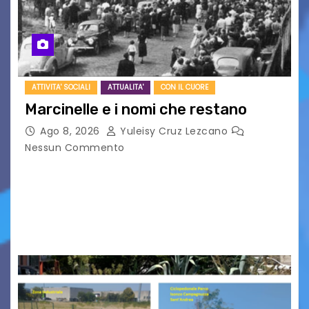
ATTIVITA' SOCIALI
ATTUALITA'
CON IL CUORE
Marcinelle e i nomi che restano
Ago 8, 2026
Yuleisy Cruz Lezcano
Nessun Commento
Tizio, Caio, Sempronio… e poi ancora un nome,
poi un altro, si forma un elenco lungo dal quale i
nomi scappano, scivolano fuori dalla pagina, la
carta che non basta…