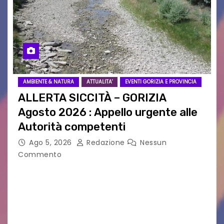
AMBIENTE & NATURA
ATTUALITA'
EVENTI GORIZIA E PROVINCIA
ALLERTA SICCITÀ – GORIZIA
Agosto 2026 : Appello urgente alle
Autorità competenti
Ago 5, 2026
Redazione
Nessun
Commento
Legambiente Gorizia APS e Legambiente
Monfalcone APS “Circolo Ignazio Zanutto”
desiderano attirare l’attenzione della
cittadinanza e delle Autorità competenti sulla
grave siccità che sta colpendo non solo le