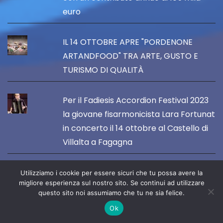
euro
IL 14 OTTOBRE APRE "PORDENONE
ARTANDFOOD" TRA ARTE, GUSTO E
TURISMO DI QUALITÀ
Per il Fadiesis Accordion Festival 2023
la giovane fisarmonicista Lara Fortunat
in concerto il 14 ottobre al Castello di
Villalta a Fagagna
Esce il nuovo romanzo di Mario Pini, dal
Utilizziamo i cookie per essere sicuri che tu possa avere la
migliore esperienza sul nostro sito. Se continui ad utilizzare
titolo "E io che c'entro?"
questo sito noi assumiamo che tu ne sia felice.
Ok
FORUM JULII E CASARSA SI