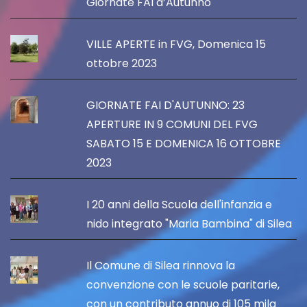
Giornate FAI d’Autunno
VILLE APERTE in FVG, Domenica 15
ottobre 2023
GIORNATE FAI D'AUTUNNO: 23
APERTURE IN 9 COMUNI DEL FVG
SABATO 15 E DOMENICA 16 OTTOBRE
2023
I 20 anni della Scuola dell'infanzia e
nido integrato "Maria Bambina" di Silea
Il Comune di Silea rinnova la
convenzione con le scuole paritarie,
con un contributo annuo di 105 mila