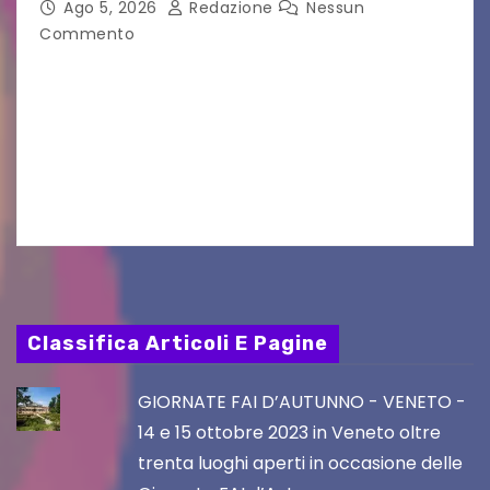
Ago 5, 2026
Redazione
Nessun
Commento
Aperta la terza e ultima call dell’anno per le
produzioni audiovisive Online gli esiti della
seconda finestra del Film Fund promosso dalla
Friuli Venezia Giulia Film Commission –
PromoTurismoFVG. Le…
Classifica Articoli E Pagine
GIORNATE FAI D’AUTUNNO - VENETO -
14 e 15 ottobre 2023 in Veneto oltre
trenta luoghi aperti in occasione delle