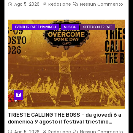
PERCORSI, FERMATE E ORARIO
Ago 5, 2026
Redazione
Nessun Commento
EVENTI TRIESTE E PROVINCIA
MUSICA
SPETTACOLI TRIESTE
TRIESTE CALLING THE BOSS – da giovedì 6 a
domenica 9 agosto il festival triestino
dedicato a Springsteen
Ago 5, 2026
Redazione
Nessun Commento