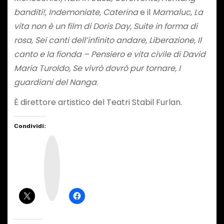
banditi!, Indemoniate, Caterina
e il
Mamaluc
,
La
vita non è un film di Doris Day, Suite in forma di
rosa, Sei canti dell’infinito andare, Liberazione, Il
canto e la fionda – Pensiero e vita civile di David
Maria Turoldo, Se vivrò dovrò pur tornare, I
guardiani del Nanga
.
È direttore artistico del Teatri Stabil Furlan.
Condividi:
I
n
s
t
a
g
r
a
m