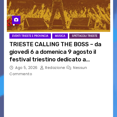
EVENTI TRIESTE E PROVINCIA
MUSICA
SPETTACOLI TRIESTE
TRIESTE CALLING THE BOSS – da
giovedì 6 a domenica 9 agosto il
festival triestino dedicato a
Springsteen
Ago 5, 2026
Redazione
Nessun
Commento
TRIESTE CALLING THE BOSS 2026
Quattordicesima Edizione Dal 6 al 9 agosto 2026
PIAZZA VERDI, SARTORIO, SAN GIUSTO,
AUSONIA… BLOOD BROTHERS, LOVESICK DUO,
BOUND FOR GLORY, RENATO TAMMI, ANTHONY