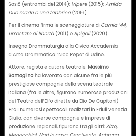
Sosič (entrambi del 2014);
Vipere
(2015);
Amìda.
Due madri e una fabbrica
(2016).
Per il cinema firma le sceneggiature di
Carnia ’44,
un’estate di libertà
(2011) e
Spigoli
(2020).
Insegna Drammaturgia alla Civica Accademia
d’Arte Drammatica “Nico Pepe” di Udine.
Attore, regista e autore teatrale,
Massimo
Somaglino
ha lavorato con alcune fra le più
prestigiose compagnie della scena teatrale
italiana (fra le altre, figurano numerose produzioni
del Teatro dell’Elfo dirette da Elio De Capitani).
Fra i numerosi spettacoli realizzati in Friuli Venezia
Giulia, con diverse compagnie e imprese di
produzione regionali, figurano fra gli altri:
Zitto,
Menocchio!, Nati in casa, Cercivento, Achtung