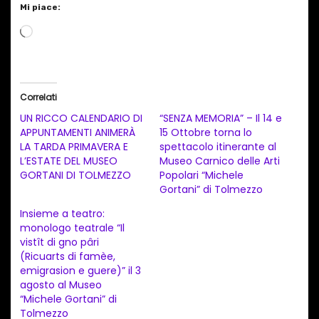
Mi piace:
C
a
r
i
Correlati
c
UN RICCO CALENDARIO DI
“SENZA MEMORIA” – Il 14 e
a
APPUNTAMENTI ANIMERÀ
15 Ottobre torna lo
LA TARDA PRIMAVERA E
spettacolo itinerante al
m
L’ESTATE DEL MUSEO
Museo Carnico delle Arti
e
GORTANI DI TOLMEZZO
Popolari “Michele
n
Gortani” di Tolmezzo
t
Insieme a teatro:
monologo teatrale “Il
o
vistît di gno pâri
i
(Ricuarts di famèe,
n
emigrasion e guere)” il 3
agosto al Museo
c
“Michele Gortani” di
o
Tolmezzo