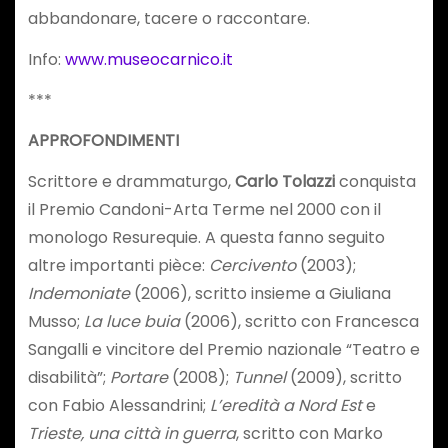
abbandonare, tacere o raccontare.
Info:
www.museocarnico.it
***
APPROFONDIMENTI
Scrittore e drammaturgo,
Carlo Tolazzi
conquista
il Premio Candoni-Arta Terme nel 2000 con il
monologo Resurequie. A questa fanno seguito
altre importanti pièce:
Cercivento
(2003);
Indemoniate
(2006), scritto insieme a Giuliana
Musso;
La luce buia
(2006), scritto con Francesca
Sangalli e vincitore del Premio nazionale “Teatro e
disabilità”;
Portare
(2008);
Tunnel
(2009), scritto
con Fabio Alessandrini;
L’eredità a Nord Est
e
Trieste, una città in guerra
, scritto con Marko