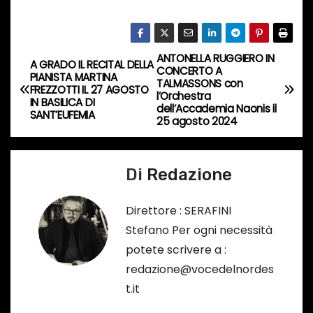
r
s
o
ANTONELLA RUGGIERO IN
N
A GRADO IL RECITAL DELLA
…
CONCERTO A
PIANISTA MARTINA
TALMASSONS con
a
FREZZOTTI IL 27 AGOSTO
l’Orchestra
IN BASILICA DI
dell’Accademia Naonis il
SANT’EUFEMIA
v
25 agosto 2024
i
Di
Redazione
g
a
Direttore : SERAFINI
Stefano Per ogni necessità
z
potete scrivere a :
i
redazione@vocedelnordes
t.it
o