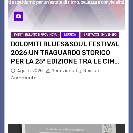
EVENTI BELLUNO E PROVINCIA
MUSICA
SPETTACOLI IN VENETO
DOLOMITI BLUES&SOUL FESTIVAL
2026:UN TRAGUARDO STORICO
PER LA 25ª EDIZIONE TRA LE CIME
PATRIMONIO UNESCO
Ago 7, 2026
Redazione
Nessun
Commento
Il Dolomiti Blues&Soul Festival celebra nel 2026
un traguardo leggendario: la sua 25ª edizione.
Un quarto di secolo di grande musica che torna
a far vibrare il cuore delle Dolomiti…