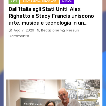
ARTE
EVENTI PADOVA E PROVINCIA
MUSICA
Dall’Italia agli Stati Uniti: Alex
Righetto e Stacy Francis uniscono
arte, musica e tecnologia in un
nuovo progetto internazionale”
Ago 7, 2026
Redazione
Nessun
Commento
Vigonza (Padova), 7 agosto 2026 – Arte
contemporanea, musica internazionale, Made
in Italy e nuove generazioni si sono incontrati
oggi a Vigonza in occasione di un importante
confronto istituzionale dedicato…