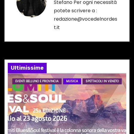
a
Stefano Per ogni necessità
potete scrivere a :
z
redazione@vocedelnordes
i
t.it
o
n
e
Ultimissime
a
EVENTI BELLUNO E PROVINCIA
MUSICA
SPETTACOLI IN VENETO
r
t
i
c