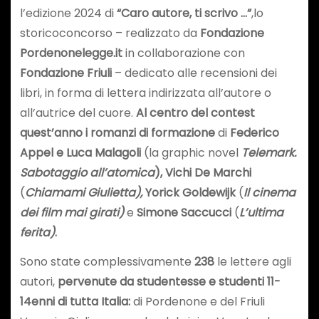
l’edizione 2024 di
“Caro autore, ti scrivo …”
,lo
storicoconcorso – realizzato da
Fondazione
Pordenonelegge.it
in collaborazione con
Fondazione Friuli
– dedicato alle recensioni dei
libri, in forma di lettera indirizzata all’autore o
all’autrice del cuore.
Al centro del contest
quest’anno i
romanzi di formazione
di
Federico
Appel e Luca Malagoli
(la graphic novel
Telemark.
Sabotaggio all’atomica
), Vichi De Marchi
(
Chiamami Giulietta),
Yorick Goldewijk
(
Il cinema
dei film mai girati)
e
Simone Saccucci
(
L’ultima
ferita)
.
Sono state complessivamente
238
le lettere agli
autori,
pervenute da studentesse e studenti 11-
14enni di tutta Italia:
di Pordenone e del Friuli