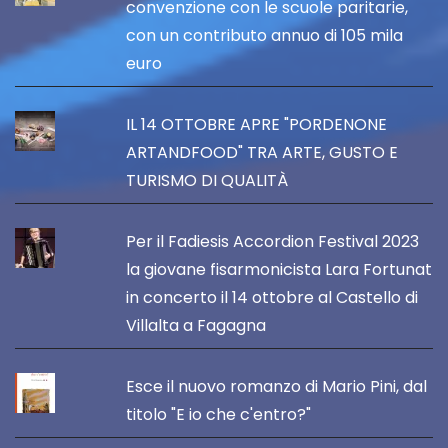
convenzione con le scuole paritarie,
con un contributo annuo di 105 mila
euro
IL 14 OTTOBRE APRE "PORDENONE
ARTANDFOOD" TRA ARTE, GUSTO E
TURISMO DI QUALITÀ
Per il Fadiesis Accordion Festival 2023
la giovane fisarmonicista Lara Fortunat
in concerto il 14 ottobre al Castello di
Villalta a Fagagna
Esce il nuovo romanzo di Mario Pini, dal
titolo "E io che c'entro?"