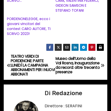
SCRIVO…”
CIMA, VALENTINA FEDERICI,
e
GIDEON SAMSON E
n
STEFANO TOFANI
t
PORDENONELEGGE, ecco i
giovani vincitori del
o
contest CARO AUTORE, TI
i
SCRIVO 2023!
n
c
o
TEATRO VERDI DI
N
Museo dell’Uomo della
r
PORDENONE: PARTE
Val Rosna, inaugurazione
LUNEDÌ LA CAMPAGNA
s
a
da record: oltre trecento
ABBONAMENTI PER I NUOVI
presenze
o
ABBONATI
v
…
i
Di
Redazione
g
Direttore : SERAFINI