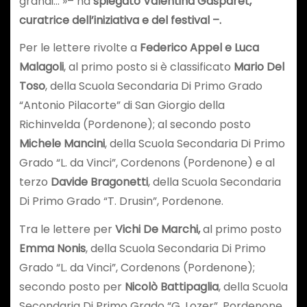
grandi… »– ha
spiegato Valentina Gasparet,
curatrice dell’iniziativa e del festival –.
Per le lettere rivolte a
Federico Appel e Luca
Malagoli
, al primo posto si è classificato
Mario Del
Toso
, della Scuola Secondaria Di Primo Grado
“Antonio Pilacorte” di San Giorgio della
Richinvelda (Pordenone); al secondo posto
Michele Mancini
, della Scuola Secondaria Di Primo
Grado “L. da Vinci”, Cordenons (Pordenone) e al
terzo
Davide Bragonetti
, della Scuola Secondaria
Di Primo Grado “T. Drusin”, Pordenone.
Tra le lettere per
Vichi De Marchi,
al primo posto
Emma Nonis
, della Scuola Secondaria Di Primo
Grado “L. da Vinci”, Cordenons (Pordenone);
secondo posto per
Nicolò Battipaglia
, della Scuola
Secondaria Di Primo Grado “G. Lozer”, Pordenone