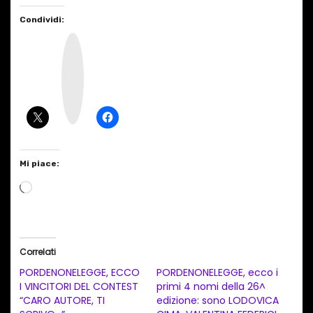
Condividi:
I
n
s
t
a
g
r
a
m
Mi piace:
C
a
r
i
Correlati
c
PORDENONELEGGE, ECCO
PORDENONELEGGE, ecco i
a
I VINCITORI DEL CONTEST
primi 4 nomi della 26^
“CARO AUTORE, TI
edizione: sono LODOVICA
m