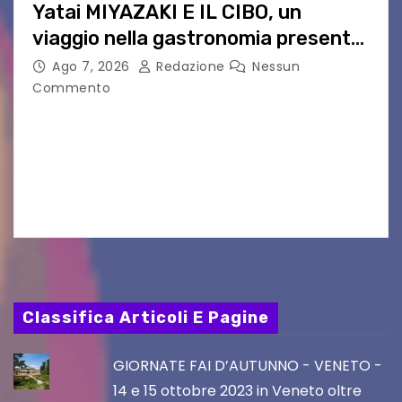
Yatai MIYAZAKI E IL CIBO, un
viaggio nella gastronomia presente
nei film di Hayao Miyazaki!
Ago 7, 2026
Redazione
Nessun
Commento
UDINE – Continuano anche nel mese di agosto
al Visio Garden Yatai gli appuntamenti con la
cucina e la cultura giapponese a cura dello
chef giappo-italiano Sai Fukayama. Lunedì 10…
Classifica Articoli E Pagine
GIORNATE FAI D’AUTUNNO - VENETO -
14 e 15 ottobre 2023 in Veneto oltre