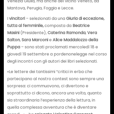
Venezia Giulia, ma anche del vicino Veneto, da
Mantova, Perugia, Foggia e Lecce.
I
vincitori
– selezionati da una
Giuria di eccezione,
tutta al femminile,
composta da
Beatrice
Masini
(Presidente),
Caterina Ramonda
,
Vera
Salton
,
Sara Marconi
e
Alice Maddalozzo della
Puppa
– sono stati proclamati mercoledì 18 e
giovedì 19 settembre a pordenonelegge nel corso
degli incontri con gli autori dei libri selezionati.
«Le lettere dei tantissimi “critici in erba che
partecipano al nostro contest sono sempre una
sorpresa: ci commuovono, ci divertono e
soprattutto ci dicono, ancora una volta, quanto
sia straordinaria l’esperienza della lettura, in
quella complessa avventura che è diventare