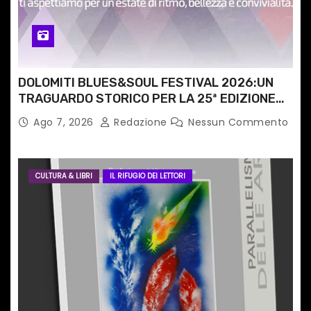
o
l
i
DOLOMITI BLUES&SOUL FESTIVAL 2026:UN
TRAGUARDO STORICO PER LA 25ª EDIZIONE
TRA LE CIME PATRIMONIO UNESCO
Ago 7, 2026
Redazione
Nessun Commento
CULTURA & LIBRI
IL RIFUGIO DEI LETTORI