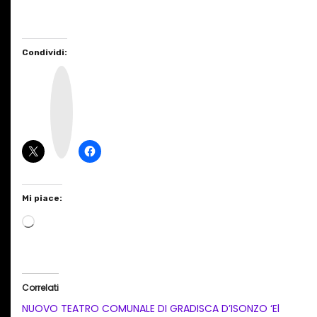
Condividi:
I
n
s
t
a
g
r
a
m
Mi piace:
C
a
r
i
Correlati
c
NUOVO TEATRO COMUNALE DI GRADISCA D’ISONZO ‘El