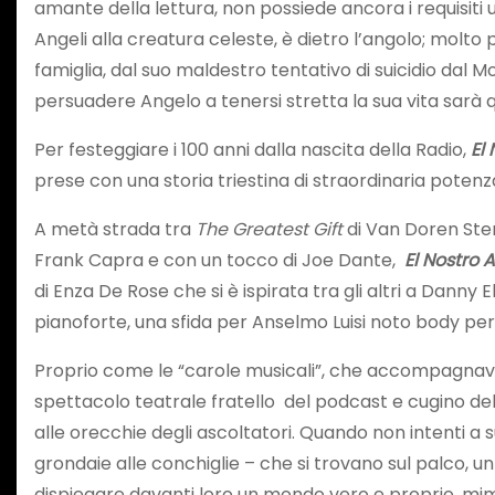
amante della lettura, non possiede ancora i requisiti 
Angeli alla creatura celeste, è dietro l’angolo; molto 
famiglia, dal suo maldestro tentativo di suicidio dal
persuadere Angelo a tenersi stretta la sua vita sarà q
Per festeggiare i 100 anni dalla nascita della Radio,
El
prese con una storia triestina di straordinaria poten
A metà strada tra
The Greatest Gift
di Van Doren Ste
Frank Capra e con un tocco di Joe Dante,
El Nostro 
di Enza De Rose che si è ispirata tra gli altri a Danny
pianoforte, una sfida per Anselmo Luisi noto body per
Proprio come le “carole musicali”, che accompagnavan
spettacolo teatrale fratello del podcast e cugino del 
alle orecchie degli ascoltatori. Quando non intenti a 
grondaie alle conchiglie – che si trovano sul palco, u
dispiegare davanti loro un mondo vero e proprio, mim