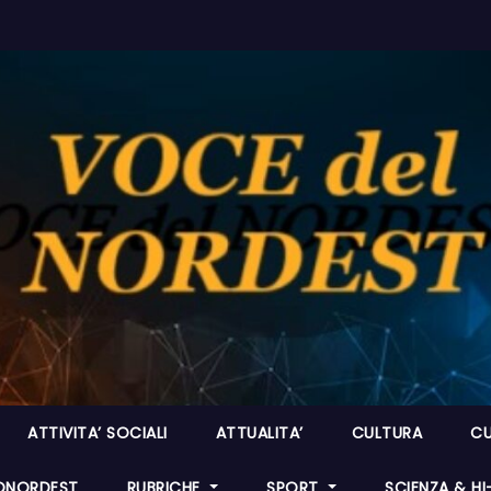
ATTIVITA’ SOCIALI
ATTUALITA’
CULTURA
CU
ONORDEST
RUBRICHE
SPORT
SCIENZA & H