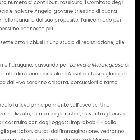
to numero di contributi, rassicura il Comitato degli
eciale: salvare Angelo, giovane triestino di buona
er allontanarlo dal suo proposito, l’unico modo per
 nessuno riconosce più.
tte attori chiusi in uno studio di registrazione, alle
ri e Faraguna, passando per
La vita è Meravigliosa
di
 alla direzione musicale di Anselmo Luisi e gli inediti
ica dal vivo saranno chitarra, percussioni e tanto
olo fa leva principalmente sull’ascolto. Uno
realizzata, come i migliori chef, davanti agli occhi e
r costruire con degli oggetti improbabili – dalle
 gli spettatori, aiutati dall’immaginazione, vedranno
ammi, la voce, a partire da quella di Maurizio