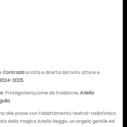
e
Contrada
scritta e diretta dal noto attore e
e 2024-2025.
io
. Protagonista,come da tradizione,
Ariella
gulia
.
 sono alle prese con l’adattamento teatral-radiofonico
ata dalla magica Ariella Reggio, un angelo gentile ed