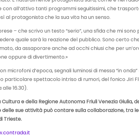
con all’attivo tanti programmi seguitissimi, che trasporte
ì al protagonista che la sua vita ha un senso.
ese – che scrivo un testo “serio”, una sfida che mi sono p
dere quale sarà la reazione del pubblico. Sono certo che 
tmato, da assaporare anche ad occhi chiusi che per un’ora 
one oppure di divertimento.»
n microfoni d’epoca, segnali luminosi di messa “in onda” e 
articolare spettacolo intriso di rumori, del fonico Jiri Fl
alle 16.30).
 Cultura e della Regione Autonoma Friuli Venezia Giulia, d
elle sue attività può contare sulla collaborazione, tra le 
i Trieste.
.contrada.it