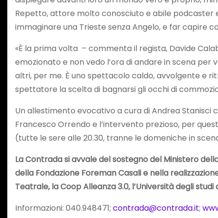
Repetto, attore molto conosciuto e abile podcaster e 
immaginare una Trieste senza Angelo, e far capire cos
«È la prima volta – commenta il regista, Davide Calabr
emozionato e non vedo l’ora di andare in scena per ve
altri, per me. È uno spettacolo caldo, avvolgente e ri
spettatore la scelta di bagnarsi gli occhi di commozi
Un allestimento evocativo a cura di Andrea Stanisci co
Francesco Orrendo e l’intervento prezioso, per questo p
(tutte le sere alle 20.30, tranne le domeniche in scena 
La Contrada si avvale del sostegno del Ministero della
della Fondazione Foreman Casali e nella realizzazione d
Teatrale, la Coop Alleanza 3.0, l’Università degli studi d
Informazioni: 040.948471;
contrada@contrada.it
;
www