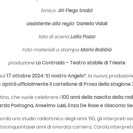
fonico
Jiri Flego Snabl
assistente alla regia
Daniela Vidali
foto di scena
Laila Pozzo
Foto materiali a stampa
Mario Bobbio
produzione
La Contrada – Teatro stabile di Trieste
,il
17
ottobre 2024
,“
El nostro Angelo”
, la nuova produzion
e
aprirà ufficialmente il cartellone di Prosa della stagion
stino, che vuole celebrare i
100 anni della nascita della rad
Marzia Postogna, Anselmo Luisi, Enza De Rose e Giacomo Se
orda uno studio radiofonico degli anni ’60, gli interpreti
ntocinquantasei anni di onorata carriera, Carola interpret