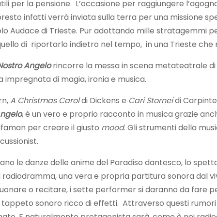
utili per la pensione. L’occasione per raggiungere l’agogna
presto infatti verrà inviata sulla terra per una missione sp
 Molo Audace di Trieste. Pur adottando mille stratagemmi p
uello di riportarlo indietro nel tempo, in una Trieste che
 Nostro Angelo
rincorre la messa in scena metateatrale di se
za impregnata di magia, ironia e musica.
rn,
A
Christmas
Carol
di Dickens e
Cari Stornei
di Carpinte
Angelo
, è un vero e proprio racconto in musica grazie anche
 Elfaman per creare il giusto
mood
. Gli strumenti della mus
cussionist.
o le danze delle anime del Paradiso dantesco, lo spettac
radiodramma, una vera e propria partitura sonora dal vivo 
suonare o recitare, i sette performer si daranno da fare pe
n tappeto sonoro ricco di effetti. Attraverso questi rumori
ato. E naturalmente protagonista sarà, come è nei radiodr