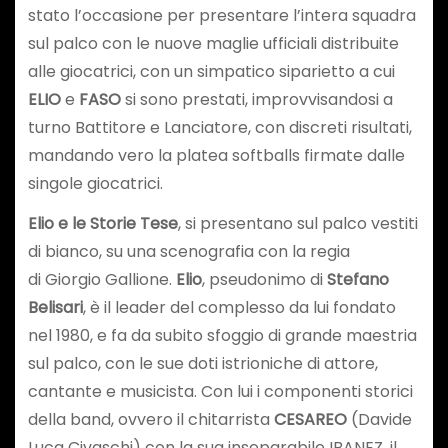
stato l’occasione per presentare l’intera squadra
sul palco con le nuove maglie ufficiali distribuite
alle giocatrici, con un simpatico siparietto a cui
ELIO
e
FASO
si sono prestati, improvvisandosi a
turno Battitore e Lanciatore, con discreti risultati,
mandando vero la platea softballs firmate dalle
singole giocatrici.
Elio e le Storie Tese
, si presentano sul palco vestiti
di bianco, su una scenografia con la regia
di Giorgio Gallione.
Elio
, pseudonimo di
Stefano
Belisari
, è il leader del complesso da lui fondato
nel 1980, e fa da subito sfoggio di grande maestria
sul palco, con le sue doti istrioniche di attore,
cantante e musicista. Con lui i componenti storici
della band, ovvero il chitarrista
CESAREO
(Davide
Luca Civaschi) con la sua inseparabile IBANEZ, il