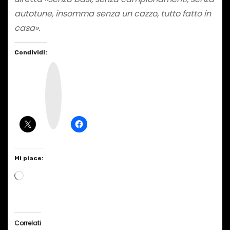
autotune, insomma senza un cazzo, tutto fatto in
casa».
Condividi:
I
n
s
t
a
g
r
a
m
Mi piace:
C
a
r
i
Correlati