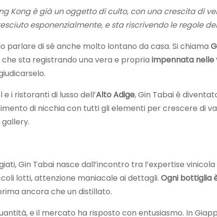
Kong è già un oggetto di culto, con una crescita di vendit
esciuto esponenzialmente, e sta riscrivendo le regole de
ndo parlare di sé anche molto lontano da casa. Si chiama
G
 che sta registrando una vera e propria
impennata nelle 
giudicarselo.
 i ristoranti di lusso dell’
Alto Adige
, Gin Tabai è diventa
timento di nicchia con tutti gli elementi per crescere di 
gallery.
iati, Gin Tabai nasce dall’incontro tra l’expertise vinicola i
oli lotti, attenzione maniacale ai dettagli.
Ogni bottiglia
rima ancora che un distillato.
 quantità, e il mercato ha risposto con entusiasmo. In Giap