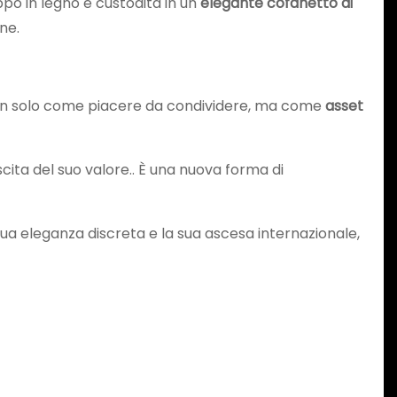
appo in legno e custodita in un
elegante cofanetto di
ne.
 non solo come piacere da condividere, ma come
asset
cita del suo valore.. È una nuova forma di
 sua eleganza discreta e la sua ascesa internazionale,