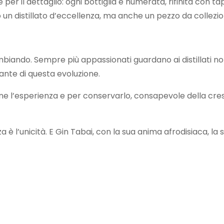
per il dettaglio: ogni bottiglia è numerata, rifinita con t
un distillato d’eccellenza, ma anche un pezzo da collezio
ambiando. Sempre più appassionati guardano ai distillati
grante di questa evoluzione.
rne l’esperienza e per conservarlo, consapevole della cres
 è l’unicità. E Gin Tabai, con la sua anima afrodisiaca, la