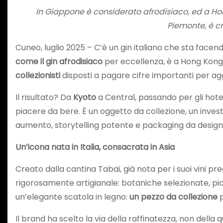
In Giappone è considerato afrodisiaco, ed a Hong 
Piemonte, è cr
Cuneo, luglio 2025 – C’è un gin italiano che sta face
come il gin afrodisiaco
per eccellenza, è a Hong Kong
collezionisti
disposti a pagare cifre importanti per ag
Il risultato? Da
Kyoto
a Central, passando per gli hotel e
piacere da bere. È un oggetto da collezione, un inves
aumento, storytelling potente e packaging da design 
Un
’
icona nata in Italia, consacrata in Asia
Creato dalla cantina Tabai, già nota per i suoi vini preg
rigorosamente artigianale: botaniche selezionate, picc
un’elegante scatola in legno:
un pezzo da collezione
p
Il brand ha scelto la via della raffinatezza, non della