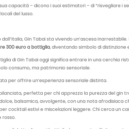
ua capacità – dicono i suoi estimatori – di “risvegliare i se
locali del lusso.
 dall’Italia, Gin Tabai sta vivendo un’ascesa inarrestabile.
tre 300 euro a bottiglia
, diventando simbolo di distinzione 
glia di Gin Tabai oggi significa entrare in una cerchia ristr
è solo consumo, ma patrimonio sensoriale.
ta per offrire un’esperienza sensoriale distinta.
 bilanciata, perfetta per chi apprezza la purezza del gin tr
 dolce, balsamica, avvolgente, con una nota afrodisiaca c
er cocktail estivi e miscelazioni leggere. Chi cerca un ca
 rosso.