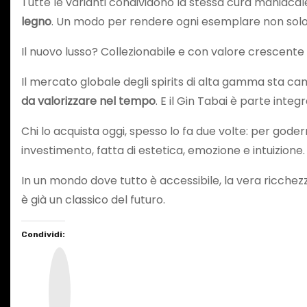
Tutte le varianti condividono la stessa cura maniacale 
legno
. Un modo per rendere ogni esemplare non solo 
Il nuovo lusso? Collezionabile e con valore crescente
Il mercato globale degli spirits di alta gamma sta c
da valorizzare nel tempo
. E il Gin Tabai è parte inte
Chi lo acquista oggi, spesso lo fa due volte: per gode
investimento, fatta di estetica, emozione e intuizione.
In un mondo dove tutto è accessibile, la vera ricchezza
è già un classico del futuro.
Condividi:
I
n
s
t
a
g