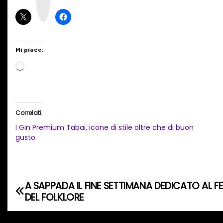
r
a
m
Mi piace:
C
a
r
i
Correlati
c
I Gin Premium Tabai, icone di stile oltre che di buon
a
gusto
m
e
n
A SAPPADA IL FINE SETTIMANA DEDICATO AL F
N
t
DEL FOLKLORE
o
a
i