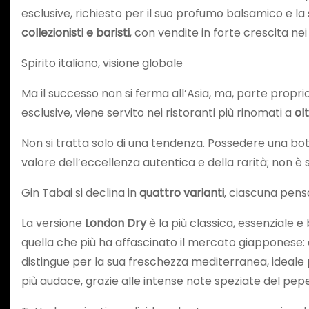
esclusive, richiesto per il suo profumo balsamico e la s
collezionisti e baristi
, con vendite in forte crescita nei 
Spirito italiano, visione globale
Ma il successo non si ferma all’Asia, ma, parte proprio
esclusive, viene servito nei ristoranti più rinomati a
ol
Non si tratta solo di una tendenza. Possedere una botti
valore dell’eccellenza autentica e della rarità; non 
Gin Tabai si declina in
quattro varianti
, ciascuna pensa
La versione
London Dry
è la più classica, essenziale e
quella che più ha affascinato il mercato giapponese:
distingue per la sua freschezza mediterranea, ideale p
più audace, grazie alle intense note speziate del pepe