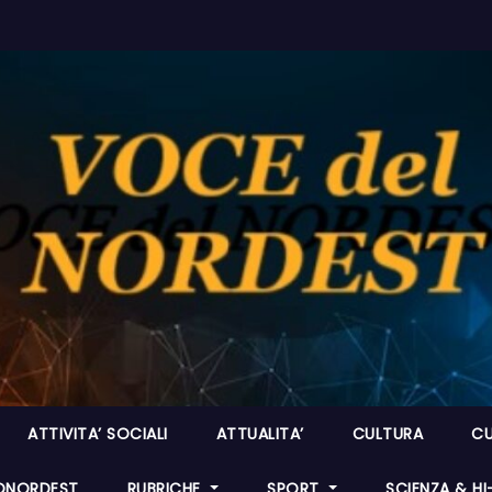
ATTIVITA’ SOCIALI
ATTUALITA’
CULTURA
CU
ONORDEST
RUBRICHE
SPORT
SCIENZA & H