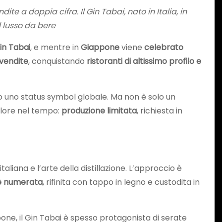
e a doppia cifra. Il Gin Tabai, nato in Italia, in
l lusso da bere
in Tabai
, e mentre in
Giappone
viene
celebrato
vendite
, conquistando
ristoranti di altissimo profilo e
to uno status symbol globale. Ma non è solo un
valore nel tempo:
produzione limitata
, richiesta in
taliana e l’arte della distillazione. L’approccio è
 è numerata
, rifinita con tappo in legno e custodita in
pone, il Gin Tabai è spesso protagonista di serate