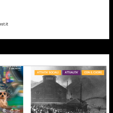
st.it
ATTIVITA' SOCIALI
ATTUALITA'
CON IL CUORE