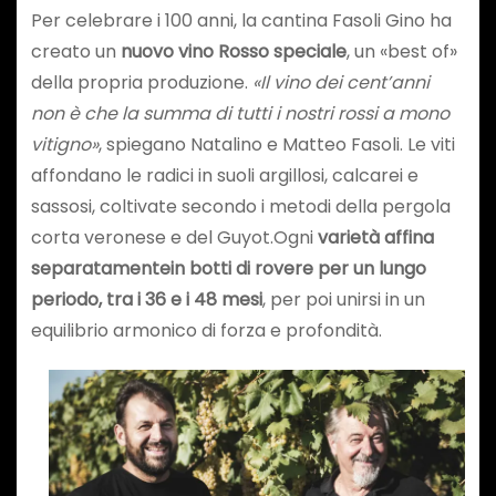
Per celebrare i 100 anni, la cantina Fasoli Gino ha
creato un
nuovo vino Rosso speciale
, un «best of»
della propria produzione.
«Il vino dei cent’anni
non è che la summa di tutti i nostri rossi a mono
vitigno»
, spiegano Natalino e Matteo Fasoli. Le viti
affondano le radici in suoli argillosi, calcarei e
sassosi, coltivate secondo i metodi della pergola
corta veronese e del Guyot.Ogni
varietà affina
separatamente
in botti di rovere per un lungo
periodo, tra i 36 e i 48 mesi
, per poi unirsi in un
equilibrio armonico di forza e profondità.