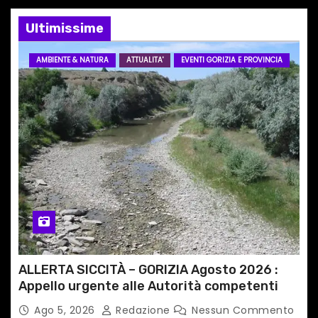
e
Ultimissime
a
AMBIENTE & NATURA
ATTUALITA'
EVENTI GORIZIA E PROVINCIA
r
t
i
c
o
l
i
ALLERTA SICCITÀ – GORIZIA Agosto 2026 :
Appello urgente alle Autorità competenti
Ago 5, 2026
Redazione
Nessun Commento