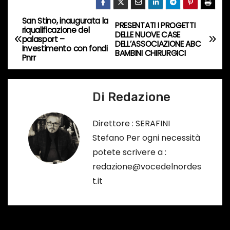
c
San Stino, inaugurata la
o
N
PRESENTATI I PROGETTI
riqualificazione del
DELLE NUOVE CASE
r
palasport –
a
DELL’ASSOCIAZIONE ABC
Investimento con fondi
s
BAMBINI CHIRURGICI
Pnrr
o
v
…
i
Di
Redazione
g
Direttore : SERAFINI
a
Stefano Per ogni necessità
potete scrivere a :
z
redazione@vocedelnordes
i
t.it
o
n