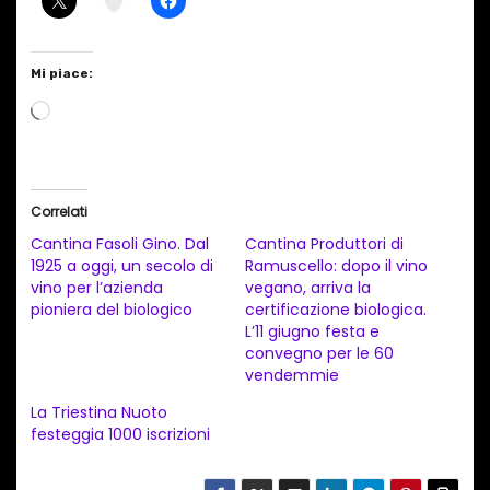
Mi piace:
C
a
r
i
Correlati
c
Cantina Fasoli Gino. Dal
Cantina Produttori di
a
1925 a oggi, un secolo di
Ramuscello: dopo il vino
vino per l’azienda
vegano, arriva la
m
pioniera del biologico
certificazione biologica.
e
L’11 giugno festa e
n
convegno per le 60
vendemmie
t
La Triestina Nuoto
o
festeggia 1000 iscrizioni
i
n