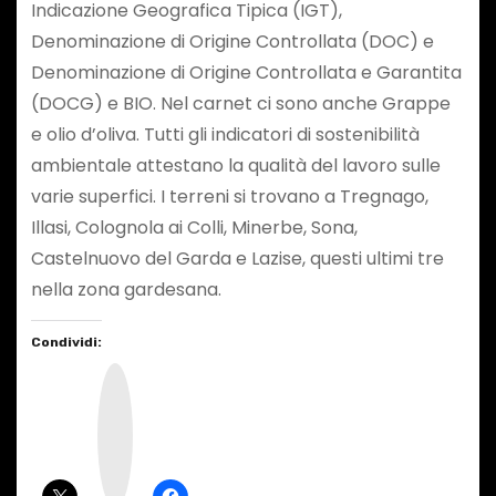
Indicazione Geografica Tipica (IGT),
Denominazione di Origine Controllata (DOC) e
Denominazione di Origine Controllata e Garantita
(DOCG) e BIO. Nel carnet ci sono anche Grappe
e olio d’oliva. Tutti gli indicatori di sostenibilità
ambientale attestano la qualità del lavoro sulle
varie superfici. I terreni si trovano a Tregnago,
Illasi, Colognola ai Colli, Minerbe, Sona,
Castelnuovo del Garda e Lazise, questi ultimi tre
nella zona gardesana.
Condividi:
I
n
s
t
a
g
r
a
m