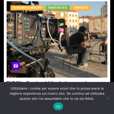
ECONOMIA & MERCATO
EVENTI IN F.V.G.
TERRITORIO
FVG Film Fund: pubblicata la seconda
graduatoria 2026
Utilizziamo i cookie per essere sicuri che tu possa avere la
migliore esperienza sul nostro sito. Se continui ad utilizzare
Ago 5, 2026
Redazione
Nessun Commento
questo sito noi assumiamo che tu ne sia felice.
Ok