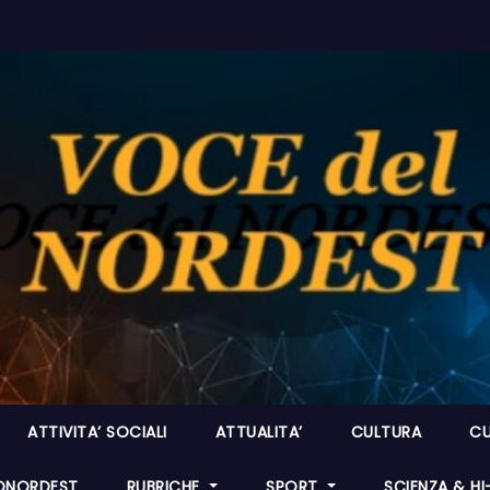
ATTIVITA’ SOCIALI
ATTUALITA’
CULTURA
CU
ONORDEST
RUBRICHE
SPORT
SCIENZA & H