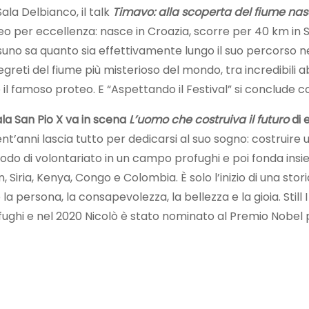
ala Delbianco, il talk
Timavo: alla scoperta del fiume na
neo per eccellenza: nasce in Croazia, scorre per 40 km in S
ssuno sa quanto sia effettivamente lungo il suo percorso nel
greti del fiume più misterioso del mondo, tra incredibili a
e il famoso proteo. E “Aspettando il Festival” si conclude 
ala San Pio X va in scena
L’uomo che costruiva il futuro
di 
nt’anni lascia tutto per dedicarsi al suo sogno: costruire u
o di volontariato in un campo profughi e poi fonda insieme
 Siria, Kenya, Congo e Colombia. È solo l’inizio di una sto
 persona, la consapevolezza, la bellezza e la gioia. Still I
ughi e nel 2020 Nicolò è stato nominato al Premio Nobel pe