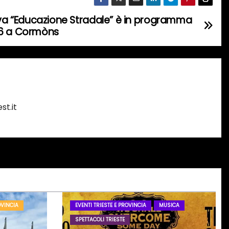
ativa “Educazione Stradale” è in programma
26 a Cormòns
st.it
OVINCIA
EVENTI TRIESTE E PROVINCIA
MUSICA
SPETTACOLI TRIESTE