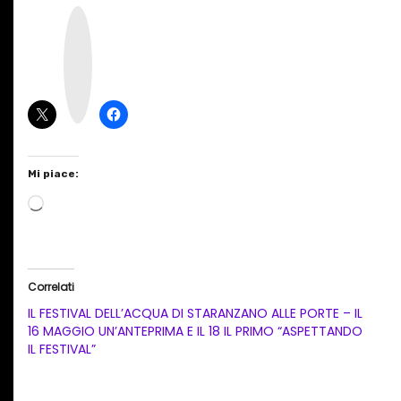
I
n
s
t
a
g
r
a
m
Mi piace:
C
a
r
i
Correlati
c
IL FESTIVAL DELL’ACQUA DI STARANZANO ALLE PORTE – IL
a
16 MAGGIO UN’ANTEPRIMA E IL 18 IL PRIMO “ASPETTANDO
IL FESTIVAL”
m
e