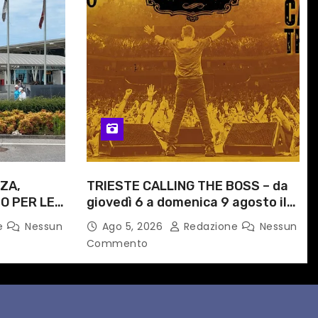
ZA,
TRIESTE CALLING THE BOSS – da
O PER LE
giovedì 6 a domenica 9 agosto il
ITI
festival triestino dedicato a
e
Nessun
Ago 5, 2026
Redazione
Nessun
ORARIO
Springsteen
Commento