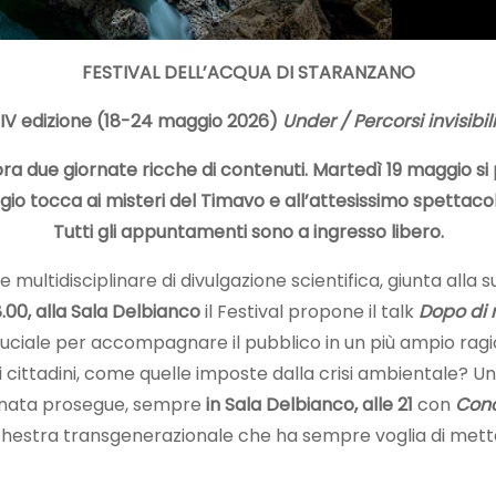
FESTIVAL DELL’ACQUA DI STARANZANO
IV edizione (18-24 maggio 2026)
Under / Percorsi invisibili
 due giornate ricche di contenuti. Martedì 19 maggio si par
o tocca ai misteri del Timavo e all’attesissimo spettacol
Tutti gli appuntamenti sono a ingresso libero.
e multidisciplinare di divulgazione scientifica, giunta alla
8.00, alla Sala Delbianco
il Festival propone il talk
Dopo di n
ruciale per accompagnare il pubblico in un più ampio ra
dei cittadini, come quelle imposte dalla crisi ambientale?
iornata prosegue, sempre
in Sala Delbianco, alle 21
con
Conc
orchestra transgenerazionale che ha sempre voglia di mette