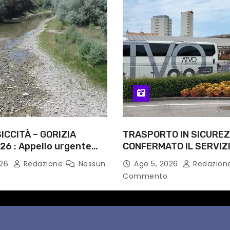
ICCITÀ – GORIZIA
TRASPORTO IN SICUREZ
26 : Appello urgente
CONFERMATO IL SERVIZI
rità competenti
NOTTI DI AGOSTO: DEFIN
026
Redazione
Nessun
Ago 5, 2026
Redazion
PERCORSI, FERMATE E 
Commento