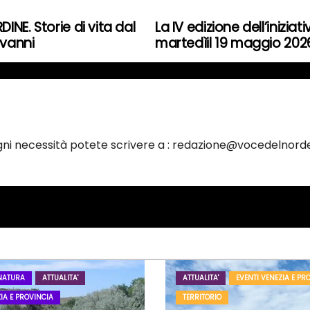
NE. Storie di vita dal
La IV edizione dell’inizi
ovanni
martedìil 19 maggio 20
ogni necessità potete scrivere a : redazione@vocedelnorde
NATURA
ATTUALITA'
ATTUALITA'
EVENTI VENEZIA E PR
IA E PROVINCIA
TERRITORIO