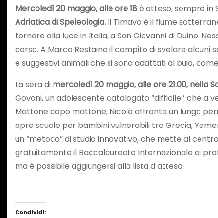
Mercoledì 20 maggio, alle ore 18
è atteso, sempre in S
Adriatica di Speleologia.
Il Timavo è il fiume sotterra
tornare alla luce in Italia, a San Giovanni di Duino. Ne
corso. A Marco Restaino il compito di svelare alcuni se
e suggestivi animali che si sono adattati al buio, com
La sera di
mercoledì 20 maggio, alle ore 21.00, nella S
Govoni, un adolescente catalogato “difficile’’ che a ve
Mattone dopo mattone, Nicolò affronta un lungo period
apre scuole per bambini vulnerabili tra Grecia, Yemen,
un “metodo” di studio innovativo, che mette al centro la
gratuitamente il Baccalaureato Internazionale ai prof
ma è possibile aggiungersi alla lista d’attesa.
Condividi: