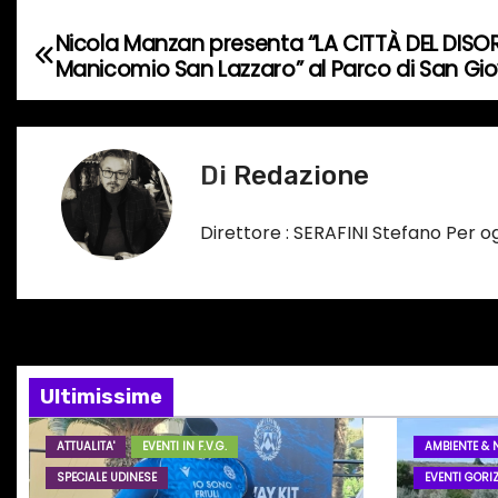
n
t
Nicola Manzan presenta “LA CITTÀ DEL DISORDI
N
o
Manicomio San Lazzaro” al Parco di San Gi
a
i
n
v
c
Di
Redazione
i
o
r
g
Direttore : SERAFINI Stefano Per 
s
a
o
…
z
i
Ultimissime
o
ATTUALITA'
EVENTI IN F.V.G.
AMBIENTE & 
n
SPECIALE UDINESE
EVENTI GORIZ