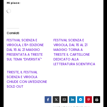
Mi piace:
C
a
r
i
Correlati
c
FESTIVAL SCIENZA E
FESTIVAL SCIENZA E
a
VIRGOLA, L’8^ EDIZIONE
VIRGOLA, DAL 16 AL 21
DAL 16 AL 21 MAGGIO
MAGGIO TORNA A
m
PRESENTATA A TRIESTE
TRIESTE IL CARTELLONE
e
SUL TEMA “DIVERSITA'”
DEDICATO ALLA
n
LETTERATURA SCIENTIFICA
t
TRIESTE, IL FESTIVAL
SCIENZA E VIRGOLA
o
CHIUDE CON UN’EDIZIONE
i
SOLD OUT
n
c
o