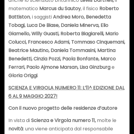
anche lo scienziato britannico
Lewis Dartnell,
il
matematico
Marcus du Sautoy
, il fisico
Roberto
Battiston
, i saggisti
Andrea Moro, Benedetta
Tobagi, Luca De Biase, Daniela Minerva, Elio
Giamello, Willy Guasti, Roberta Biagiarelli, Mario
Colucci, Francesco Adami, Tommaso Cinquemani,
Beatrice Mautino, Daniela Tommasini, Martina
Benedetti, Cinzia Pozzi, Paola Bonfante, Marco
Ferrari, Paolo Ajmone Marsan, Lisa Ginzburg
e
Gloria Origgi
.
SCIENZA E VIRGOLA NUIMERO 11: L’11^ EDIZIONE DAL
6 AL 9 MAGGIO 2027!
Con il nuovo progetto delle residenze d’autore
In vista di
Scienza e Virgola numero 11,
molte le
novità
: una viene anticipata dal responsabile