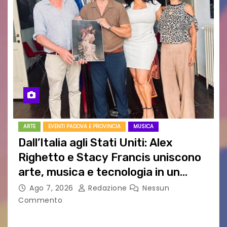
ARTE
EVENTI PADOVA E PROVINCIA
MUSICA
Dall’Italia agli Stati Uniti: Alex
Righetto e Stacy Francis uniscono
arte, musica e tecnologia in un
nuovo progetto internazionale”
Ago 7, 2026
Redazione
Nessun
Commento
Vigonza (Padova), 7 agosto 2026 – Arte