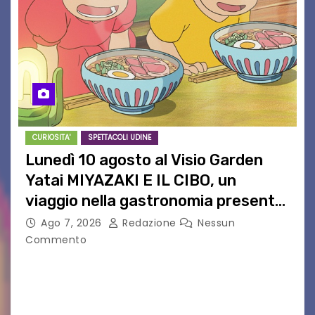
CURIOSITA'
SPETTACOLI UDINE
Lunedì 10 agosto al Visio Garden
Yatai MIYAZAKI E IL CIBO, un
viaggio nella gastronomia presente
nei film di Hayao Miyazaki!
Ago 7, 2026
Redazione
Nessun
Commento
UDINE – Continuano anche nel mese di agosto
al Visio Garden Yatai gli appuntamenti con la
cucina e la cultura giapponese a cura dello