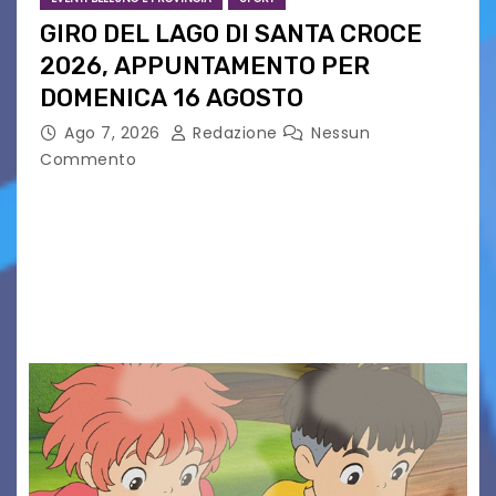
GIRO DEL LAGO DI SANTA CROCE
2026, APPUNTAMENTO PER
DOMENICA 16 AGOSTO
Ago 7, 2026
Redazione
Nessun
Commento
Presentato ufficialmente l’evento solidaristico
proposto dal Comitato Alpago 2 Ruote &
Solidarietà, il cui ricavato andrà a Via di Natale,
Associazione Cucchini e Alpago Solidale. Sulla
maglietta, realizzata dall’artista Maria…