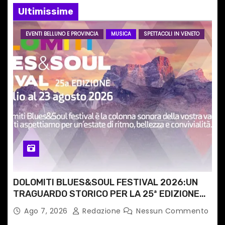
Ultimissime
a
r
EVENTI BELLUNO E PROVINCIA
MUSICA
SPETTACOLI IN VENETO
t
i
c
o
l
i
DOLOMITI BLUES&SOUL FESTIVAL 2026:UN
TRAGUARDO STORICO PER LA 25ª EDIZIONE
TRA LE CIME PATRIMONIO UNESCO
Ago 7, 2026
Redazione
Nessun Commento