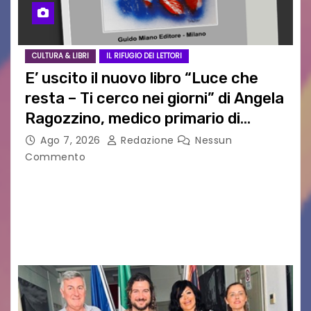
CULTURA & LIBRI
IL RIFUGIO DEI LETTORI
E’ uscito il nuovo libro “Luce che
resta – Ti cerco nei giorni” di Angela
Ragozzino, medico primario di
Capua
Ago 7, 2026
Redazione
Nessun
Commento
GUIDO MIANO EDITORE NOVITÀ EDITORIALE È
uscito il libro di poesie e fotografie: LUCE CHE
RESTA – TI CERCO NEI GIORNI di ANGELA
RAGOZZINO Pubblicato il libro di poesie “Luce…