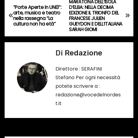
MARATONA DELL’ISOLA
N
r
“Porte Aperte in UNI3”:
D’ELBA: NELLA DECIMA
arte, musica e teatro
EDIZIONE IL TRIONFO DEL
s
a
nella rassegna “La
FRANCESE JULIEN
o
cultura non ha età”
GUEYDON E DELL’ITALIANA
v
SARAH GIOMI
…
i
Di
Redazione
g
a
Direttore : SERAFINI
Stefano Per ogni necessità
z
potete scrivere a :
i
redazione@vocedelnordes
t.it
o
n
e