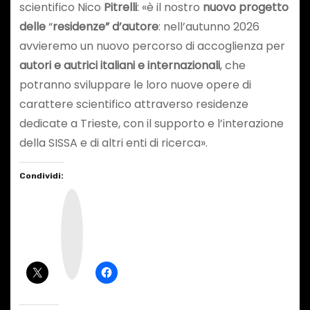
scientifico Nico
Pitrelli
: «è il nostro
nuovo progetto
delle
“
residenze” d’autore
: nell’autunno 2026
avvieremo un nuovo percorso di accoglienza per
autori e autrici italiani e internazionali
, che
potranno sviluppare le loro nuove opere di
carattere scientifico attraverso residenze
dedicate a Trieste, con il supporto e l’interazione
della SISSA e di altri enti di ricerca».
Condividi:
I
n
s
t
a
g
r
a
m