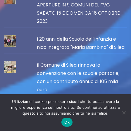
APERTURE IN 9 COMUNI DEL FVG
SABATO 15 E DOMENICA 16 OTTOBRE
2023
I 20 anni della Scuola dell'infanzia e
nido integrato "Maria Bambina" di Silea
Il Comune di Silea rinnova la
convenzione con le scuole paritarie,
con un contributo annuo di 105 mila
euro
Utilizziamo i cookie per essere sicuri che tu possa avere la
IL 14 OTTOBRE APRE "PORDENONE
migliore esperienza sul nostro sito. Se continui ad utilizzare
questo sito noi assumiamo che tu ne sia felice.
ARTANDFOOD" TRA ARTE, GUSTO E
Ok
TURISMO DI QUALITÀ