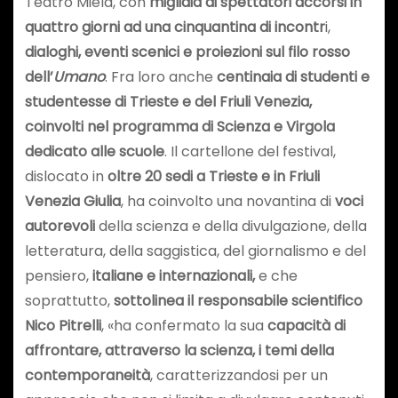
Teatro Miela, con
migliaia di spettatori accorsi in
quattro giorni ad una cinquantina di incontr
i,
dialoghi, eventi scenici e proiezioni sul filo rosso
dell’
Umano
. Fra loro anche
centinaia di studenti e
studentesse di Trieste e del Friuli Venezia,
coinvolti nel programma di Scienza e Virgola
dedicato alle scuole
. Il cartellone del festival,
dislocato in
oltre 20 sedi a Trieste e in Friuli
Venezia Giulia
, ha coinvolto una novantina di
voci
autorevoli
della scienza e della divulgazione, della
letteratura, della saggistica, del giornalismo e del
pensiero,
italiane e internazionali,
e che
soprattutto,
sottolinea il responsabile scientifico
Nico Pitrelli
, «ha confermato la sua
capacità di
affrontare, attraverso la scienza, i temi della
contemporaneità
, caratterizzandosi per un