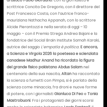
artistico Paolo Giordano
: con la giornalista e
scrittrice Concita De Gregorio, con il direttore del
Post Francesco Costa, con l’autrice franco-
mauriziana Nathacha Appanah, con lo scrittore
Alcide Pierantozzi e nella serata di oggi – 10
maggio – con il Premio Strega Andrea Bajani e la
fondatrice del Social Brain Institute Samah Karaki,
autrice del saggio
L’empatia è politica.
E ancora,
a Scienza e Virgola 2026 la poetessa e scienziata
canadese Madhur Anand ha ricordato la figura
del grande fisico pakistano Abdus Salam
nel
centenario della sua nascita,
Altan
ha raccontato
la scienza a fumetti con Pimpa, si è parlato della
scienza come minaccia, fra droni e nuove forme
di potere, con i giornalisti
Gianluca Di Feo
e
Tonia
Mastrobuoni
. Fra i protagonisti dei giorni scorsi