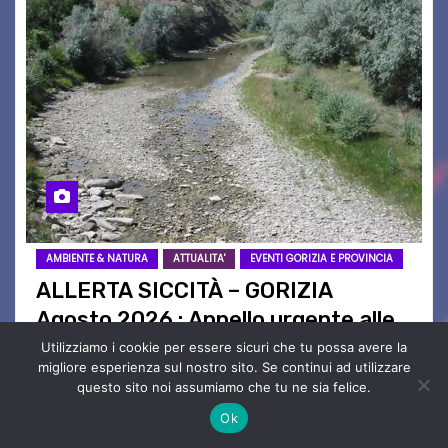
AMBIENTE & NATURA
ATTUALITA'
EVENTI GORIZIA E PROVINCIA
ALLERTA SICCITÀ – GORIZIA
Agosto 2026 : Appello urgente alle
Autorità competenti
Utilizziamo i cookie per essere sicuri che tu possa avere la
migliore esperienza sul nostro sito. Se continui ad utilizzare
Ago 5, 2026
Redazione
Nessun
questo sito noi assumiamo che tu ne sia felice.
Commento
Ok
Legambiente Gorizia APS e Legambiente