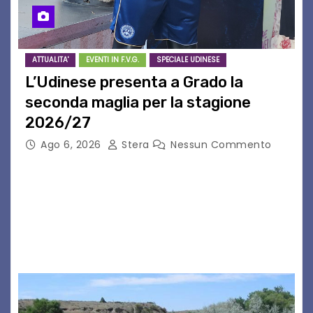
ATTUALITA'
EVENTI IN F.V.G.
SPECIALE UDINESE
L’Udinese presenta a Grado la
seconda maglia per la stagione
2026/27
Ago 6, 2026
Stera
Nessun Commento
GRADO – È stata la splendida cornice di Grado
a ospitare la presentazione della nuova
seconda maglia dell’Udinese per la stagione
2026/27. Un evento che ha richiamato
istituzioni, addetti ai…