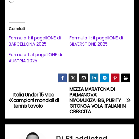
a
r
i
Correlati
c
Formula 1: il pagellONE di
Formula 1 : il pagellONE di
a
BARCELLONA 2025
SILVERSTONE 2025
m
Formula 1 : il pagellONE di
e
AUSTRIA 2025
n
t
o
MEZZA MARATONA DI
N
i
Italia Under 15 vice
PALMANOVA:
campioni mondiali di
NIYOMUKIZA-BIS, PURITY
a
n
tennis tavolo
GITONGA VOLA, ITALIANI IN
CRESCITA
c
v
o
i
r
Di
F1 addicted
s