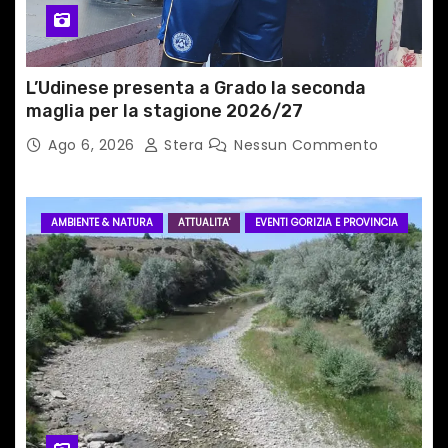
c
o
L’Udinese presenta a Grado la seconda
l
maglia per la stagione 2026/27
Ago 6, 2026
Stera
Nessun Commento
i
AMBIENTE & NATURA
ATTUALITA'
EVENTI GORIZIA E PROVINCIA