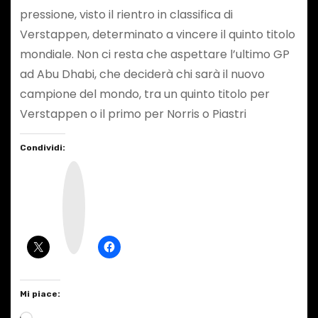
pressione, visto il rientro in classifica di
Verstappen, determinato a vincere il quinto titolo
mondiale. Non ci resta che aspettare l’ultimo GP
ad Abu Dhabi, che deciderà chi sarà il nuovo
campione del mondo, tra un quinto titolo per
Verstappen o il primo per Norris o Piastri
Condividi:
I
n
s
t
a
g
r
a
m
Mi piace:
C