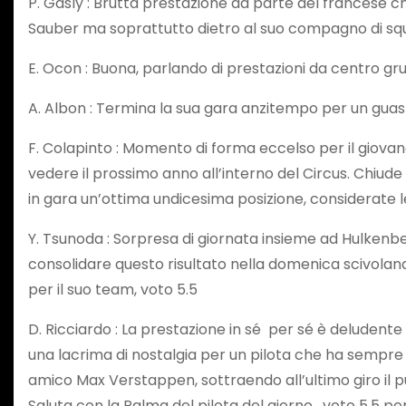
P. Gasly : Brutta prestazione da parte del francese ch
Sauber ma soprattutto dietro al suo compagno di squad
E. Ocon : Buona, parlando di prestazioni da centro gru
A. Albon : Termina la sua gara anzitempo per un guas
F. Colapinto : Momento di forma eccelso per il giova
vedere il prossimo anno all’interno del Circus. Chiude
in gara un’ottima undicesima posizione, considerate le 
Y. Tsunoda : Sorpresa di giornata insieme ad Hulkenbe
consolidare questo risultato nella domenica scivolan
per il suo team, voto 5.5
D. Ricciardo : La prestazione in sé per sé è deluden
una lacrima di nostalgia per un pilota che ha sempre 
amico Max Verstappen, sottraendo all’ultimo giro il p
Saluta con la Palma del pilota del giorno , voto 5.5 per