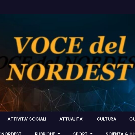
ATTIVITA’ SOCIALI
ATTUALITA’
CULTURA
CU
ONORDEST
RUBRICHE
SPORT
SCIENZA & H