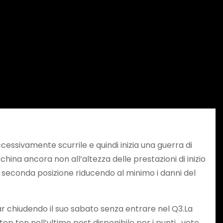
ccessivamente scurrile e quindi inizia una guerra di
hina ancora non all’altezza delle prestazioni di inizio
a seconda posizione riducendo al minimo i danni del
dar chiudendo il suo sabato senza entrare nel Q3.La
 ten nell’ultimo post disponibile per i punti , voto