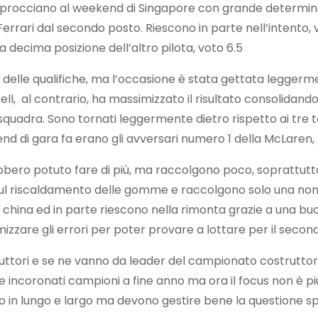
procciano al weekend di Singapore con grande determinaz
Ferrari dal secondo posto. Riescono in parte nell’intento,
ecima posizione dell’altro pilota, voto 6.5
so delle qualifiche, ma l’occasione è stata gettata legge
ssell, al contrario, ha massimizzato il risultato consolidand
a squadra. Sono tornati leggermente dietro rispetto ai tre
nd di gara fa erano gli avversari numero 1 della McLaren,
rebbero potuto fare di più, ma raccolgono poco, sopratt
 sul riscaldamento delle gomme e raccolgono solo una non
la china ed in parte riescono nella rimonta grazie a una 
mizzare gli errori per poter provare a lottare per il seco
tori e se ne vanno da leader del campionato costruttori 
e incoronati campioni a fine anno ma ora il focus non è più
in lungo e largo ma devono gestire bene la questione spin