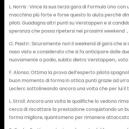
L. Norris : Vince la sua terza gara di Formula Uno con
macchina più forte e forse questo lo aiuta perché dim
piloti. Guadagna altri punti su Verstappen e si candid
speranza che possa ripetersi nei prossimi weekend , 
O. Piastri : Sicuramente non il weekend di gara che si
naso visto e considerato che si fa anticipare dalle d
nuovamente a podio, subito dietro Verstappen., voto
F. Alonso: Ottima la prova dell’esperto pilota spagno
buon momento di forma in ottica punti grazie ad un’ott
Leclerc sottolineando ancora una volta che per lui il
L. Stroll: Ancora una volta le qualifiche lo vedono rim
cerca di riscattare la prestazione conquistando un bu
forma migliore, quantomeno per rimanere attaccato 