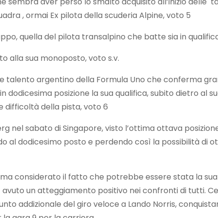
e sembra aver perso lo smalto acquisito all’inizio delle ta
ra , ormai Ex pilota della scuderia Alpine, voto 5
ppo, quella del pilota transalpino che batte sia in qualifi
to alla sua monoposto, voto s.v.
ne talento argentino della Formula Uno che conferma gra
 in dodicesima posizione la sua qualifica, subito dietro a
difficoltà della pista, voto 6
rg nel sabato di Singapore, visto l’ottima ottava posizion
do al dodicesimo posto e perdendo così la possibilità di 
te ma considerato il fatto che potrebbe essere stata la s
avuto un atteggiamento positivo nei confronti di tutti. C
unto addizionale del giro veloce a Lando Norris, conquista
 la gara 9 per la carriera