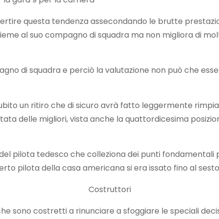
invertire questa tendenza assecondando le brutte prestazi
 insieme al suo compagno di squadra ma non migliora di mol
pagno di squadra e perciò la valutazione non può che esser
ubito un ritiro che di sicuro avrà fatto leggermente rimpi
ata delle migliori, vista anche la quattordicesima posizio
el pilota tedesco che colleziona dei punti fondamentali p
rto pilota della casa americana si era issato fino al sesto
Costruttori
 che sono costretti a rinunciare a sfoggiare le speciali deci