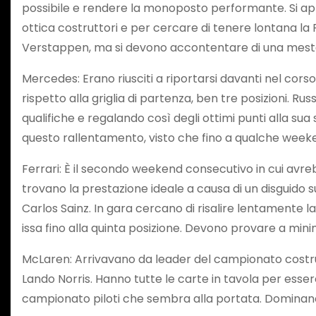
possibile e rendere la monoposto performante. Si ap
ottica costruttori e per cercare di tenere lontana la 
Verstappen, ma si devono accontentare di una mesta d
Mercedes: Erano riusciti a riportarsi davanti nel cor
rispetto alla griglia di partenza, ben tre posizioni. Ru
qualifiche e regalando così degli ottimi punti alla su
questo rallentamento, visto che fino a qualche weeke
Ferrari: È il secondo weekend consecutivo in cui av
trovano la prestazione ideale a causa di un disguido
Carlos Sainz. In gara cercano di risalire lentamente 
issa fino alla quinta posizione. Devono provare a mini
McLaren: Arrivavano da leader del campionato costrut
Lando Norris. Hanno tutte le carte in tavola per esser
campionato piloti che sembra alla portata. Dominano 