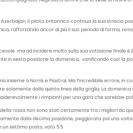
Azerbaijan, il pilota britannico continua la sua striscia po
enica, rafforzando ancor di più il suo periodo di forma, 
cevole ma ad incidere molto sulla sua votazione finale è i
te in sesta posizione la domenica, vanificando così la pos
ia insieme a Norris e Piastrai. Ma l’incredibile errore, in 
 solamente dalla quinta linea della griglia. La domenica 
onsiderevolmente i rimpianti per una gara che sarebbe p
 della rossa non sono stati certamente tra i migliori da qua
 solamente dalla decima posizione, peggiorata poi una volt
con un settimo posto, voto 5.5