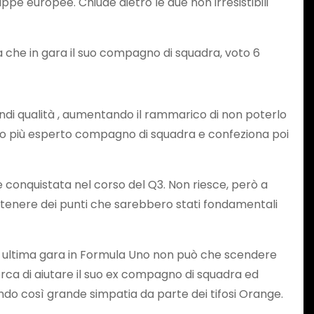
ppe europee. Chiude dietro le due non irresistibili
ca che in gara il suo compagno di squadra, voto 6
ndi qualità , aumentando il rammarico di non poterlo
l suo più esperto compagno di squadra e confeziona poi
e conquistata nel corso del Q3. Non riesce, però a
ottenere dei punti che sarebbero stati fondamentali
ua ultima gara in Formula Uno non può che scendere
erca di aiutare il suo ex compagno di squadra ed
ndo così grande simpatia da parte dei tifosi Orange.