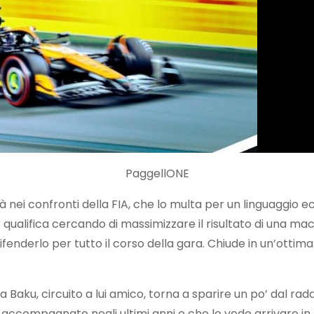
PaggellONE
à nei confronti della FIA, che lo multa per un linguaggio e
qualifica cercando di massimizzare il risultato di una macc
fenderlo per tutto il corso della gara. Chiude in un’ottim
 Baku, circuito a lui amico, torna a sparire un po’ dal ra
compagnato negli ultimi anni e che lo vede arrivare in top