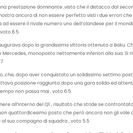
 una prestazione dominante ,visto che il distacco dal second
ostra ancora di non essere perfetto visti i due errori che
a ad essere il rivale numero uno dell’olandese per il mondi
voto 8.5
 augurava dopo la grandissima vittoria ottenuta a Baku. Chi
ue Mercedes, monoposto nettamente inferiori alla sua. Si 
 7
lo, che, dopo aver conquistato un solidissimo settimo pos
ava posizione raggiunta dopo una gara solida ed attenta. T
 tempo non passa mai , voto 6.5
anere all’interno del Q1 , risultato che stride se confront
on quattordicesimo posto che però ancora non gli vale altr
al suo compagno di squadra , voto 5.5