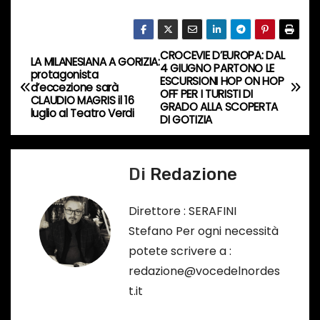
r
s
o
CROCEVIE D’EUROPA: DAL
N
LA MILANESIANA A GORIZIA:
…
4 GIUGNO PARTONO LE
protagonista
ESCURSIONI HOP ON HOP
a
d’eccezione sarà
OFF PER I TURISTI DI
CLAUDIO MAGRIS il 16
GRADO ALLA SCOPERTA
luglio al Teatro Verdi
v
DI GOTIZIA
i
Di
Redazione
g
a
Direttore : SERAFINI
Stefano Per ogni necessità
z
potete scrivere a :
i
redazione@vocedelnordes
t.it
o