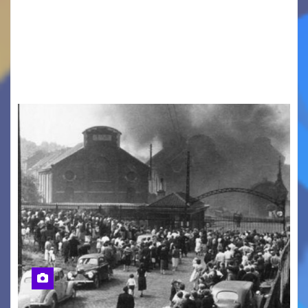
LA MIA FAMIGLIA A TAIPEI Domenica 9 agosto al
cinema all’aperto delgiardino Loris Fortuna un
racconto teneroe delicato che scalda il cuore!
UDINE – Domenica 9 agosto alle 21.15 torna…