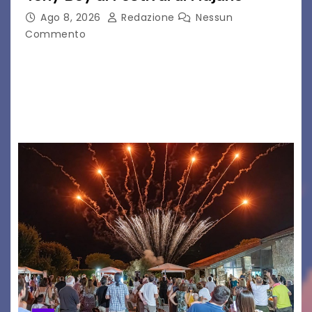
Ago 8, 2026
Redazione
Nessun
Commento
Il 7 agosto 2026, il tour estivo di Tony Boy
(ragazzo del 1999 nato a Padova, il cui vero
nome è Antonio Hueber) ha fatto tappa al
Festival di Majano.…