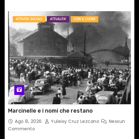
ATTIVITA' SOCIALI
ATTUALITA'
CON IL CUORE
Marcinelle e i nomi che restano
Ago 8, 2026
Yuleisy Cruz Lezcano
Nessun
Commento