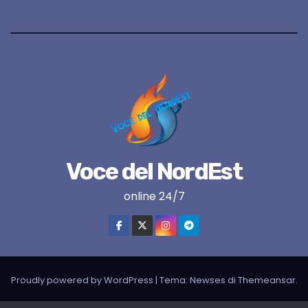
Voce del NordEst
online 24/7
Proudly powered by WordPress
|
Tema:
Newses
di
Themeansar
.