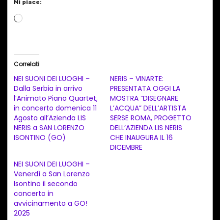
Mi piace:
C
a
r
i
Correlati
c
NEI SUONI DEI LUOGHI –
NERIS – VINARTE:
a
Dalla Serbia in arrivo
PRESENTATA OGGI LA
l’Animato Piano Quartet,
MOSTRA “DISEGNARE
m
in concerto domenica 11
L’ACQUA” DELL’ARTISTA
e
Agosto all’Azienda LIS
SERSE ROMA, PROGETTO
n
NERIS a SAN LORENZO
DELL’AZIENDA LIS NERIS
ISONTINO (GO)
CHE INAUGURA IL 16
t
DICEMBRE
o
NEI SUONI DEI LUOGHI –
i
Venerdì a San Lorenzo
n
Isontino il secondo
concerto in
c
avvicinamento a GO!
o
2025