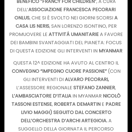
BENEFICO
“
FRANCY FOR CHILDREN
”, A CURA
DELL’
ASSOCIAZIONE FRANCESCA PECORARI
ONLUS
, CHE SI È SVOLTO NEI GIORNI SCORSI
A
CASA LIS NERIS
, SAN LORENZO ISONTINO, PER
PROMUOVERE LE
ATTIVITÁ UMANITARIE
A FAVORE
DEI BAMBINI SVANTAGGIATI DEL PIANETA: FOCUS
DI QUESTA EDIZIONE GLI INTERVENTI IN
MYANMAR
QUESTA 12^ EDIZIONE HA AVUTO AL CENTRO IL
CONVEGNO “IMPEGNO CUORE PASSIONE”
(CON
GLI INTERVENTI DI
ALVARO PECORARI,
L’ASSESSORE REGIONALE
STEFANO ZANNIER
,
L’AMBASCIATORE D’ITALIA
IN MYANMAR
NICOLÒ
TASSONI ESTENSE
,
ROBERTA DEMARTIN
E
PADRE
LIVIO MAGGI) SEGUITO DAL CONCERTO
DELL’ORCHESTRA D’ARCHI ARTEGIOIA.
A
SUGGELLO DELLA GIORNATA IL PERCORSO