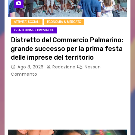
ATTIVITA' SOCIALI
ECONOMIA & MERCATO
EVENTI UDINE E PROVINCIA
Distretto del Commercio Palmarino:
grande successo per la prima festa
delle imprese del territorio
Ago 8, 2026
Redazione
Nessun
Commento
Sommariva: «Una serata che ha restituito il
valore di chi ogni giorno costruisce il Palmarino
con passione, ricerca e lavoro» PALMANOVA, 8
AGOSTO 2026 – È andata oltre ogni
aspettativa…