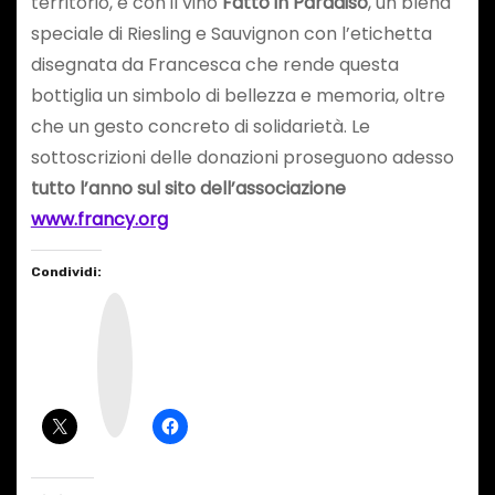
territorio, e con il vino
Fatto in Paradiso
, un blend
speciale di Riesling e Sauvignon con l’etichetta
disegnata da Francesca che rende questa
bottiglia un simbolo di bellezza e memoria, oltre
che un gesto concreto di solidarietà. Le
sottoscrizioni delle donazioni proseguono adesso
tutto l’anno sul sito dell’associazione
www.francy.org
Condividi:
I
n
s
t
a
g
r
a
m