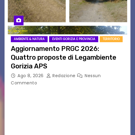
AMBIENTE & NATURA
EVENTI GORIZIA E PROVINCIA
TERRITORIO
Aggiornamento PRGC 2026:
Quattro proposte di Legambiente
Gorizia APS
Ago 8, 2026
Redazione
Nessun
Commento
Il 25 luglio scadeva la possibilità di fare delle
osservazioni al PRGC di Gorizia in fase di
aggiornamento. Le 4 proposte di Legambiente
Gorizia APS In occasione dell’aggiornamento
del Piano…