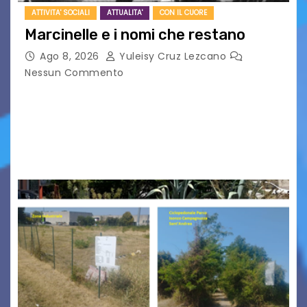
ATTIVITA' SOCIALI
ATTUALITA'
CON IL CUORE
Marcinelle e i nomi che restano
Ago 8, 2026
Yuleisy Cruz Lezcano
Nessun Commento
Tizio, Caio, Sempronio… e poi ancora un nome,
poi un altro, si forma un elenco lungo dal quale i
nomi scappano, scivolano fuori dalla pagina, la
carta che non basta…