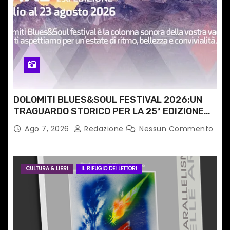
c
o
l
i
DOLOMITI BLUES&SOUL FESTIVAL 2026:UN
TRAGUARDO STORICO PER LA 25ª EDIZIONE
TRA LE CIME PATRIMONIO UNESCO
Ago 7, 2026
Redazione
Nessun Commento
CULTURA & LIBRI
IL RIFUGIO DEI LETTORI