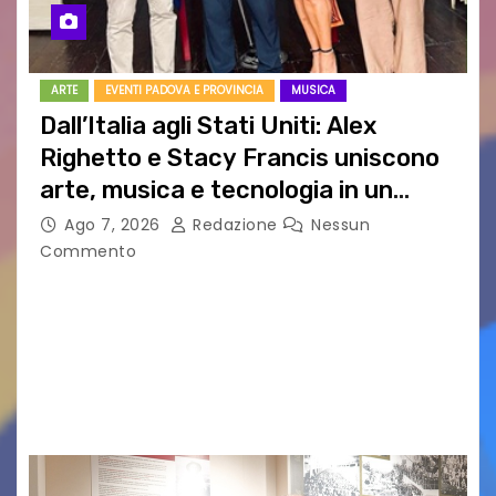
ARTE
EVENTI PADOVA E PROVINCIA
MUSICA
Dall’Italia agli Stati Uniti: Alex
Righetto e Stacy Francis uniscono
arte, musica e tecnologia in un
nuovo progetto internazionale”
Ago 7, 2026
Redazione
Nessun
Commento
Vigonza (Padova), 7 agosto 2026 – Arte
contemporanea, musica internazionale, Made
in Italy e nuove generazioni si sono incontrati
oggi a Vigonza in occasione di un importante
confronto istituzionale dedicato…