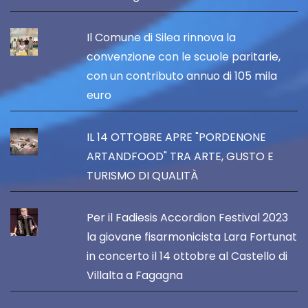
Il Comune di Silea rinnova la
convenzione con le scuole paritarie,
con un contributo annuo di 105 mila
euro
IL 14 OTTOBRE APRE "PORDENONE
ARTANDFOOD" TRA ARTE, GUSTO E
TURISMO DI QUALITÀ
Per il Fadiesis Accordion Festival 2023
la giovane fisarmonicista Lara Fortunat
in concerto il 14 ottobre al Castello di
Villalta a Fagagna