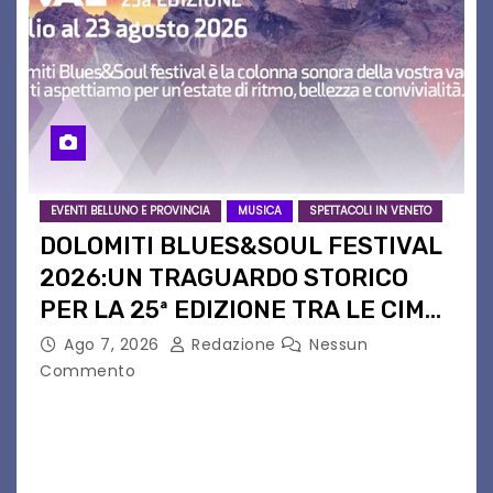
EVENTI BELLUNO E PROVINCIA
MUSICA
SPETTACOLI IN VENETO
DOLOMITI BLUES&SOUL FESTIVAL
2026:UN TRAGUARDO STORICO
PER LA 25ª EDIZIONE TRA LE CIME
PATRIMONIO UNESCO
Ago 7, 2026
Redazione
Nessun
Commento
Il Dolomiti Blues&Soul Festival celebra nel 2026
un traguardo leggendario: la sua 25ª edizione.
Un quarto di secolo di grande musica che torna
a far vibrare il cuore delle Dolomiti…