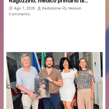
Ragozzino, medico primario di
Capua
Ago 7, 2026
Redazione
Nessun
Commento
GUIDO MIANO EDITORE NOVITÀ EDITORIALE È
uscito il libro di poesie e fotografie: LUCE CHE
RESTA – TI CERCO NEI GIORNI di ANGELA
RAGOZZINO Pubblicato il libro di poesie “Luce…