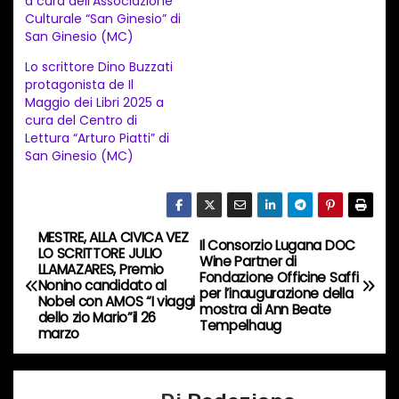
a cura dell’Associazione
m
Culturale “San Ginesio” di
e
San Ginesio (MC)
n
Lo scrittore Dino Buzzati
t
protagonista de Il
Maggio dei Libri 2025 a
o
cura del Centro di
i
Lettura “Arturo Piatti” di
n
San Ginesio (MC)
c
o
r
MESTRE, ALLA CIVICA VEZ
N
Il Consorzio Lugana DOC
s
LO SCRITTORE JULIO
Wine Partner di
LLAMAZARES, Premio
a
Fondazione Officine Saffi
o
Nonino candidato al
per l’inaugurazione della
Nobel con AMOS “I viaggi
…
mostra di Ann Beate
v
dello zio Mario”il 26
Tempelhaug
marzo
i
g