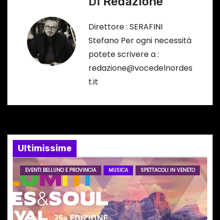
Di
Redazione
a
Direttore : SERAFINI
z
Stefano Per ogni necessità
potete scrivere a :
i
redazione@vocedelnordes
o
t.it
n
e
a
Ultimissime
r
EVENTI BELLUNO E PROVINCIA
MUSICA
SPETTACOLI IN VENETO
t
i