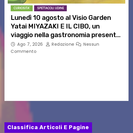
CURIOSITA'
SPETTACOLI UDINE
Lunedì 10 agosto al Visio Garden
Yatai MIYAZAKI E IL CIBO, un
viaggio nella gastronomia presente
nei film di Hayao Miyazaki!
Ago 7, 2026
Redazione
Nessun
Commento
UDINE – Continuano anche nel mese di agosto
al Visio Garden Yatai gli appuntamenti con la
cucina e la cultura giapponese a cura dello
chef giappo-italiano Sai Fukayama. Lunedì 10…
Classifica Articoli E Pagine