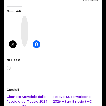
Camilleri
Condividi:
I
n
s
t
a
g
r
a
m
Mi piace:
C
a
r
i
Correlati
c
Giornata Mondiale della
Festival Sudamericana
a
Poesia e del Teatro 2024
2025 – San Ginesio (MC)