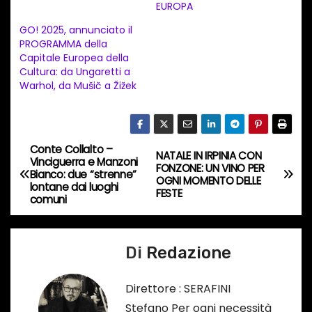
EUROPA
t
GO! 2025, annunciato il
o
PROGRAMMA della
i
Capitale Europea della
n
Cultura: da Ungaretti a
Warhol, da Mušič a Žižek
c
o
r
s
Conte Collalto –
N
NATALE IN IRPINIA CON
Vinciguerra e Manzoni
o
FONZONE: UN VINO PER
Bianco: due “strenne”
a
OGNI MOMENTO DELLE
…
lontane dai luoghi
FESTE
comuni
v
i
Di
Redazione
g
Direttore : SERAFINI
a
Stefano Per ogni necessità