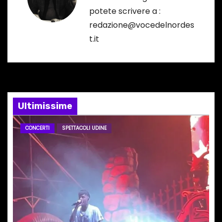
potete scrivere a :
z
redazione@vocedelnordes
i
t.it
o
n
e
Ultimissime
a
CONCERTI
SPETTACOLI UDINE
r
t
i
c