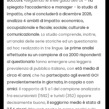
Bocconi:
«seguendo le linee guida dell’UE –
ha
spiegato l’accademico e manager
–
lo studio di
impatto, che si concluderà a dicembre 2026,
analizza 4 ambiti di impatto: economico,
occupazionale e fiscale; sociale; culturale e
comunicazionale.
Lo studio comprende, inoltre,
un’analisi delle serie storiche ed un questionario
ad hoc realizzato in tre lingue.
Le prime analisi
effettuate su un campione di ca 2000 rispondenti
al questionario
fanno emergere una leggera
prevalenza di pubblico italiano, con
età media di
circa 41 anni
, che ha
partecipato agli eventi GO!
prevalentemente in giornata, in coppia o con
amici
. Il rapporto di 5 a 1 del campione analizzato
fra escursionisti (1592) e turisti (352) appare
decisamente buono,
il soggiorno medio è stato di