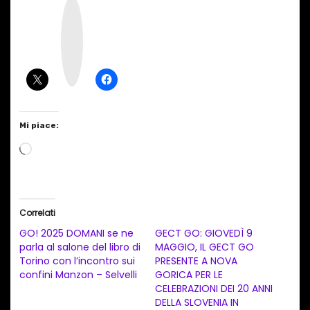
I
n
s
t
a
g
r
a
m
Mi piace:
C
a
r
i
Correlati
c
GO! 2025 DOMANI se ne
GECT GO: GIOVEDÌ 9
a
parla al salone del libro di
MAGGIO, IL GECT GO
Torino con l’incontro sui
PRESENTE A NOVA
m
confini Manzon – Selvelli
GORICA PER LE
e
CELEBRAZIONI DEI 20 ANNI
n
DELLA SLOVENIA IN