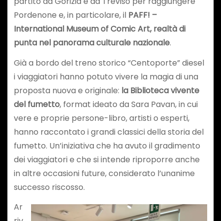
partito da Gorizia e da Treviso per raggiungere
Pordenone e, in particolare, il
PAFF! –
International Museum of Comic Art, realtà di
punta nel panorama culturale nazionale
.
Già a bordo del treno storico “Centoporte” diesel
i viaggiatori hanno potuto vivere la magia di una
proposta nuova e originale:
la Biblioteca vivente
del fumetto
, format ideato da Sara Pavan, in cui
vere e proprie persone-libro, artisti o esperti,
hanno raccontato i grandi classici della storia del
fumetto. Un’iniziativa che ha avuto il gradimento
dei viaggiatori e che si intende riproporre anche
in altre occasioni future, considerato l’unanime
successo riscosso.
Ar
riv