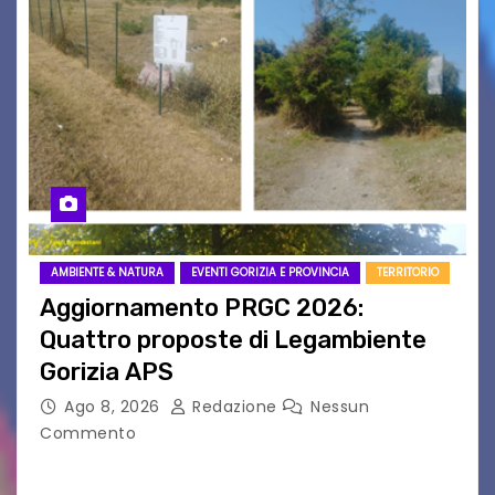
AMBIENTE & NATURA
EVENTI GORIZIA E PROVINCIA
TERRITORIO
Aggiornamento PRGC 2026:
Quattro proposte di Legambiente
Gorizia APS
Ago 8, 2026
Redazione
Nessun
Commento
Il 25 luglio scadeva la possibilità di fare delle
osservazioni al PRGC di Gorizia in fase di