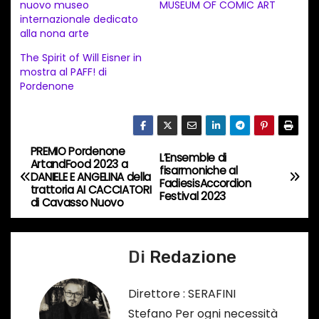
a
nuovo museo
MUSEUM OF COMIC ART
internazionale dedicato
m
alla nona arte
e
The Spirit of Will Eisner in
n
mostra al PAFF! di
t
Pordenone
o
i
n
PREMIO Pordenone
N
L’Ensemble di
c
ArtandFood 2023 a
fisarmoniche al
DANIELE E ANGELINA della
o
a
FadiesisAccordion
trattoria AI CACCIATORI
Festival 2023
r
di Cavasso Nuovo
v
s
o
i
Di
Redazione
…
g
Direttore : SERAFINI
a
Stefano Per ogni necessità