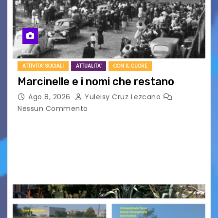
ATTIVITA' SOCIALI
ATTUALITA'
CON IL CUORE
Marcinelle e i nomi che restano
Ago 8, 2026
Yuleisy Cruz Lezcano
Nessun Commento
Tizio, Caio, Sempronio… e poi ancora un nome,
poi un altro, si forma un elenco lungo dal quale i
nomi scappano, scivolano fuori dalla pagina, la
carta che non basta…