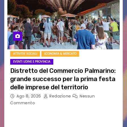
ATTIVITA' SOCIALI
ECONOMIA & MERCATO
EVENTI UDINE E PROVINCIA
Distretto del Commercio Palmarino:
grande successo per la prima festa
delle imprese del territorio
Ago 8, 2026
Redazione
Nessun
Commento
Sommariva: «Una serata che ha restituito il
valore di chi ogni giorno costruisce il Palmarino
con passione, ricerca e lavoro» PALMANOVA, 8