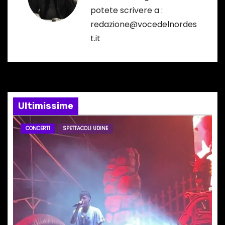
potete scrivere a :
z
redazione@vocedelnordes
i
t.it
o
n
e
Ultimissime
a
CONCERTI
SPETTACOLI UDINE
r
t
i
c
o