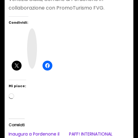
collaborazione con PromoTurismo FVG.
Condividi:
I
n
s
t
a
g
r
a
m
Mi piace:
C
a
r
i
Correlati
c
Inaugura a Pordenone il
PAFF! INTERNATIONAL