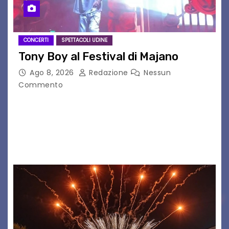
CONCERTI
SPETTACOLI UDINE
Tony Boy al Festival di Majano
Ago 8, 2026
Redazione
Nessun
Commento
Il 7 agosto 2026, il tour estivo di Tony Boy
(ragazzo del 1999 nato a Padova, il cui vero
nome è Antonio Hueber) ha fatto tappa al
Festival di Majano.…