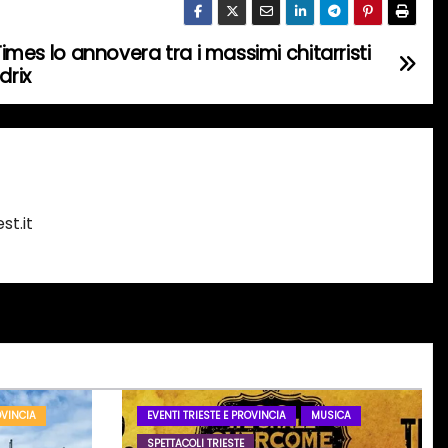
 Times lo annovera tra i massimi chitarristi
drix
st.it
OVINCIA
EVENTI TRIESTE E PROVINCIA
MUSICA
SPETTACOLI TRIESTE