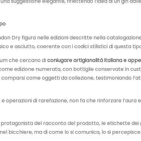
 una suggestione elegante, riflettendo l’idea di un gin dalle 
mpo
n Dry figura nelle edizioni descritte nella catalogazione de
e asciutto, coerente con i codici stilistici di questa tipol
ium che cercano di
coniugare artigianalità italiana e app
come edizione numerata, con bottiglie conservate in custo
no già comparsi come oggetti da collezione, testimoniando 
e operazioni di rarefazione, non fa che rinforzare l’aura e
a protagonista del racconto del prodotto, le etichette d
a nel bicchiere, ma di come lo si comunica, lo si percepisce 