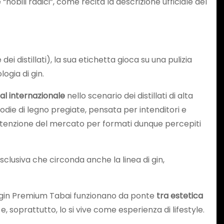
“nobili radici”, come recita la descrizione ufficiale del
i distillati), la sua etichetta gioca su una pulizia
ogia di gin.
eal internazionale
nello scenario dei distillati di alta
die di legno pregiate, pensata per intenditori e
l’attenzione del mercato per formati dunque percepiti
sclusiva che circonda anche la linea di gin,
ei gin Premium Tabai funzionano da ponte
tra estetica
e, soprattutto, lo si vive come esperienza di lifestyle.