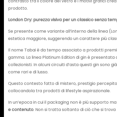
contrasto tra il colore del vetro e i motivi grafici crea
prodotto.
London Dry: purezza visiva per un classico senza te
Se presente come variante all’interno della linea (Londo
estetica maggiore, suggerendo un carattere più classico 
Il nome Tabai è da tempo associato a prodotti prem
gamma. La linea Platinum Edition di gin è presentata 
collezionisti. In alcuni circuiti d’asta questi gin so
come rari e di lusso.
Questo contesto fatto di mistero, prestigio percepito 
collocandola tra prodotti di lifestyle aspirazionale.
In un’epoca in cui il packaging non è più supporto m
e contenuto
. Non si tratta soltanto di ciò che si trov