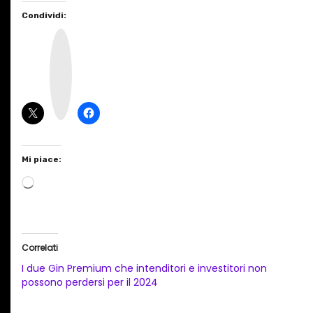
Condividi:
I
n
s
t
a
g
r
a
m
Mi piace:
C
a
r
i
Correlati
c
I due Gin Premium che intenditori e investitori non
a
possono perdersi per il 2024
m