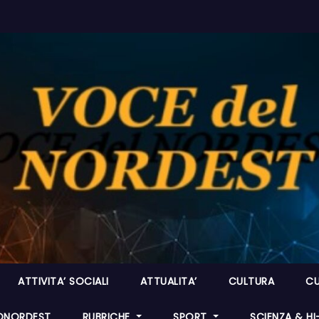
ATTIVITA’ SOCIALI
ATTUALITA’
CULTURA
CU
ONORDEST
RUBRICHE
SPORT
SCIENZA & H