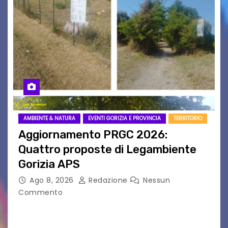
AMBIENTE & NATURA
EVENTI GORIZIA E PROVINCIA
TERRITORIO
Aggiornamento PRGC 2026:
Quattro proposte di Legambiente
Gorizia APS
Ago 8, 2026
Redazione
Nessun
Commento
Il 25 luglio scadeva la possibilità di fare delle
osservazioni al PRGC di Gorizia in fase di