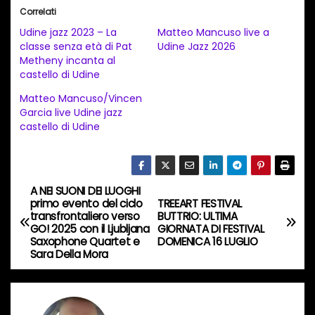
i
Correlati
c
Udine jazz 2023 – La
Matteo Mancuso live a
a
classe senza età di Pat
Udine Jazz 2026
Metheny incanta al
m
castello di Udine
e
Matteo Mancuso/Vincen
n
Garcia live Udine jazz
t
castello di Udine
o
i
n
A NEI SUONI DEI LUOGHI
N
c
primo evento del ciclo
TREEART FESTIVAL
transfrontaliero verso
BUTTRIO: ULTIMA
o
a
GO! 2025 con il Ljubljana
GIORNATA DI FESTIVAL
r
Saxophone Quartet e
DOMENICA 16 LUGLIO
v
Sara Della Mora
s
o
i
…