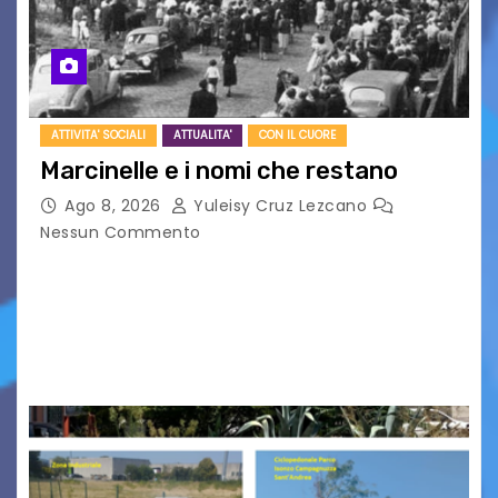
ATTIVITA' SOCIALI
ATTUALITA'
CON IL CUORE
Marcinelle e i nomi che restano
Ago 8, 2026
Yuleisy Cruz Lezcano
Nessun Commento
Tizio, Caio, Sempronio… e poi ancora un nome,
poi un altro, si forma un elenco lungo dal quale i
nomi scappano, scivolano fuori dalla pagina, la
carta che non basta…