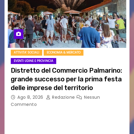
ATTIVITA' SOCIALI
ECONOMIA & MERCATO
EVENTI UDINE E PROVINCIA
Distretto del Commercio Palmarino:
grande successo per la prima festa
delle imprese del territorio
Ago 8, 2026
Redazione
Nessun
Commento
Sommariva: «Una serata che ha restituito il
valore di chi ogni giorno costruisce il Palmarino
con passione, ricerca e lavoro» PALMANOVA, 8