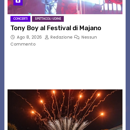
CONCERTI
SPETTACOLI UDINE
Tony Boy al Festival di Majano
Ago 8, 2026
Redazione
Nessun
Commento
Il 7 agosto 2026, il tour estivo di Tony Boy
(ragazzo del 1999 nato a Padova, il cui vero
nome è Antonio Hueber) ha fatto tappa al
Festival di Majano.…