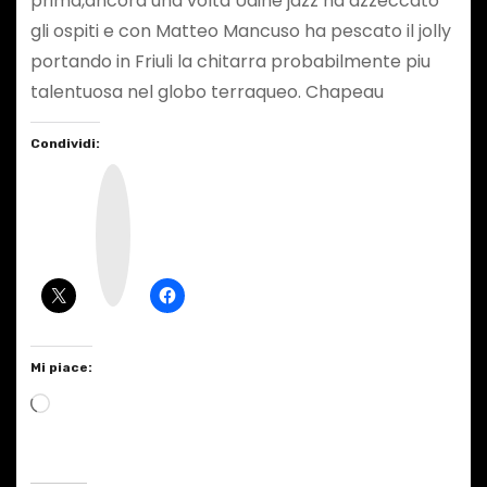
prima,ancora una volta Udine jazz ha azzeccato
gli ospiti e con Matteo Mancuso ha pescato il jolly
portando in Friuli la chitarra probabilmente piu
talentuosa nel globo terraqueo. Chapeau
Condividi:
I
n
s
t
a
g
r
a
m
Mi piace:
C
a
r