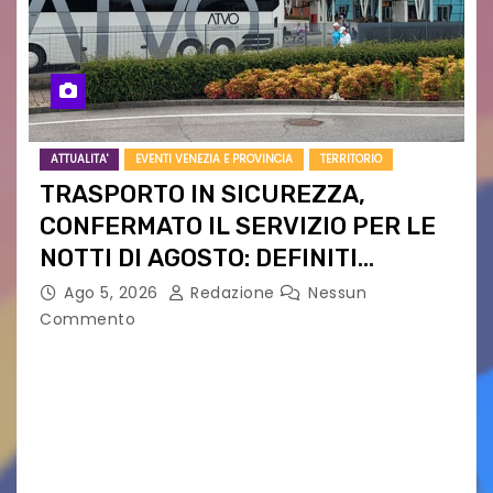
ATTUALITA'
EVENTI VENEZIA E PROVINCIA
TERRITORIO
TRASPORTO IN SICUREZZA,
CONFERMATO IL SERVIZIO PER LE
NOTTI DI AGOSTO: DEFINITI
PERCORSI, FERMATE E ORARIO
Ago 5, 2026
Redazione
Nessun
Commento
Venerdì 7 agosto la prima corsa, obiettivo
ridurre i rischi legati agli spostamenti notturni
Torna il servizio di trasporto notturno dedicato
ai collegamenti con i principali locali di
intrattenimento di…