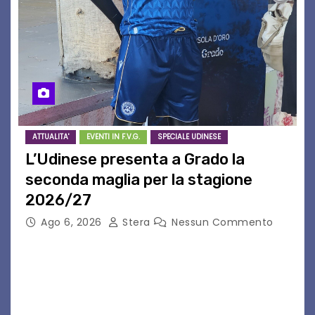
ATTUALITA'
EVENTI IN F.V.G.
SPECIALE UDINESE
L’Udinese presenta a Grado la
seconda maglia per la stagione
2026/27
Ago 6, 2026
Stera
Nessun Commento
GRADO – È stata la splendida cornice di Grado
a ospitare la presentazione della nuova
seconda maglia dell’Udinese per la stagione
2026/27. Un evento che ha richiamato