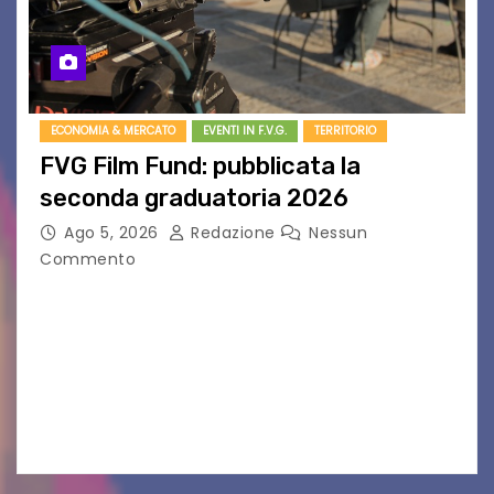
ECONOMIA & MERCATO
EVENTI IN F.V.G.
TERRITORIO
FVG Film Fund: pubblicata la
seconda graduatoria 2026
Ago 5, 2026
Redazione
Nessun
Commento
Aperta la terza e ultima call dell’anno per le
produzioni audiovisive Online gli esiti della
seconda finestra del Film Fund promosso dalla
Friuli Venezia Giulia Film Commission –
PromoTurismoFVG. Le…