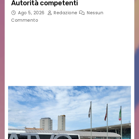
Autorità competenti
Ago 5, 2026
Redazione
Nessun
Commento
Legambiente Gorizia APS e Legambiente
Monfalcone APS “Circolo Ignazio Zanutto”
desiderano attirare l’attenzione della
cittadinanza e delle Autorità competenti sulla
grave siccità che sta colpendo non solo le
campagne e…