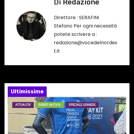
Di
Redazione
g
Direttore : SERAFINI
a
Stefano Per ogni necessità
potete scrivere a :
z
redazione@vocedelnordes
i
t.it
o
n
e
Ultimissime
a
ATTUALITA'
EVENTI IN F.V.G.
SPECIALE UDINESE
r
t