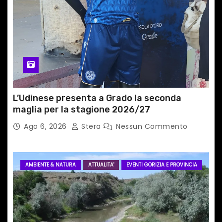
i
c
o
l
i
L’Udinese presenta a Grado la seconda
maglia per la stagione 2026/27
Ago 6, 2026
Stera
Nessun Commento
AMBIENTE & NATURA
ATTUALITA'
EVENTI GORIZIA E PROVINCIA