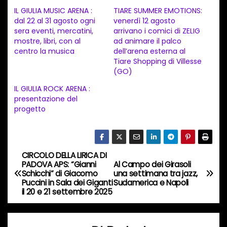
c
IL GIULIA MUSIC ARENA :
TIARE SUMMER EMOTIONS:
a
dal 22 al 31 agosto ogni
venerdì 12 agosto
sera eventi, mercatini,
arrivano i comici di ZELIG
m
mostre, libri, con al
ad animare il palco
e
centro la musica
dell’arena esterna al
n
Tiare Shopping di Villesse
(GO)
t
IL GIULIA ROCK ARENA :
o
presentazione del
i
progetto
n
c
o
CIRCOLO DELLA LIRICA DI
N
r
PADOVA APS: “Gianni
Al Campo dei Girasoli
Schicchi” di Giacomo
una settimana tra jazz,
s
a
Puccini in Sala dei Giganti
Sudamerica e Napoli
o
il 20 e 21 settembre 2025
v
…
i