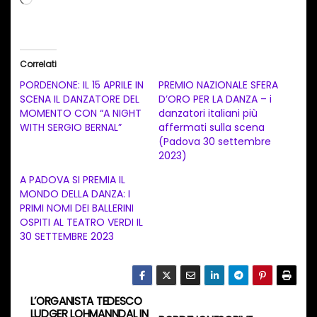
a
r
i
Correlati
c
PORDENONE: IL 15 APRILE IN
PREMIO NAZIONALE SFERA
a
SCENA IL DANZATORE DEL
D’ORO PER LA DANZA – i
MOMENTO CON “A NIGHT
danzatori italiani più
m
WITH SERGIO BERNAL”
affermati sulla scena
e
(Padova 30 settembre
n
2023)
t
A PADOVA SI PREMIA IL
MONDO DELLA DANZA: I
o
PRIMI NOMI DEI BALLERINI
i
OSPITI AL TEATRO VERDI IL
n
30 SETTEMBRE 2023
c
o
r
L’ORGANISTA TEDESCO
N
s
LUDGER LOHMANNDAL IN