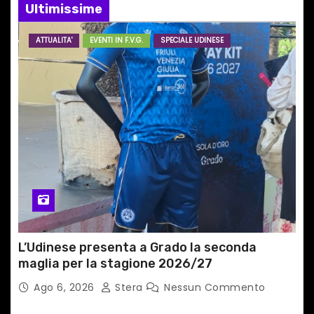
a
Ultimissime
r
ATTUALITA'
EVENTI IN F.V.G.
SPECIALE UDINESE
t
i
c
o
l
i
L’Udinese presenta a Grado la seconda
maglia per la stagione 2026/27
Ago 6, 2026
Stera
Nessun Commento