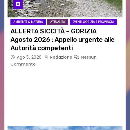
AMBIENTE & NATURA
ATTUALITA'
EVENTI GORIZIA E PROVINCIA
ALLERTA SICCITÀ – GORIZIA
Agosto 2026 : Appello urgente alle
Autorità competenti
Ago 5, 2026
Redazione
Nessun
Commento
Legambiente Gorizia APS e Legambiente
Monfalcone APS “Circolo Ignazio Zanutto”
desiderano attirare l’attenzione della
cittadinanza e delle Autorità competenti sulla
grave siccità che sta colpendo non solo le
campagne e…