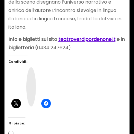
della scena disegnano l’universo narrativo e
onirico dell’autore
L’incontro si svolge in lingua
italiana ed in lingua francese, tradotta dal vivo in
italiano.
Info e biglietti sul sito
teatroverdipordenone.it
e in
biglietteria (
0434 247624).
Condividi:
I
n
s
t
a
g
r
a
m
Mi piace:
C