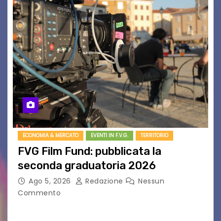
ECONOMIA & MERCATO
EVENTI IN F.V.G.
TERRITORIO
FVG Film Fund: pubblicata la
seconda graduatoria 2026
Ago 5, 2026
Redazione
Nessun
Commento
Aperta la terza e ultima call dell’anno per le
produzioni audiovisive Online gli esiti della