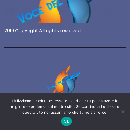
2019 Copyright All rights reserved
Utilizziamo i cookie per essere sicuri che tu possa avere la
Voce del NordEst
migliore esperienza sul nostro sito. Se continui ad utilizzare
questo sito noi assumiamo che tu ne sia felice.
online 24/7
Ok