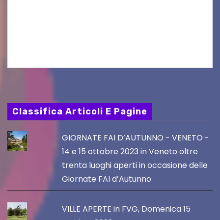
seconda finestra del Film Fund promosso dalla
Friuli Venezia Giulia Film Commission –
PromoTurismoFVG. Le…
Classifica Articoli E Pagine
GIORNATE FAI D’AUTUNNO - VENETO -
14 e 15 ottobre 2023 in Veneto oltre
trenta luoghi aperti in occasione delle
Giornate FAI d’Autunno
VILLE APERTE in FVG, Domenica 15