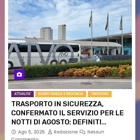
ATTUALITA'
EVENTI VENEZIA E PROVINCIA
TERRITORIO
TRASPORTO IN SICUREZZA,
CONFERMATO IL SERVIZIO PER LE
NOTTI DI AGOSTO: DEFINITI
PERCORSI, FERMATE E ORARIO
Ago 5, 2026
Redazione
Nessun
Commento