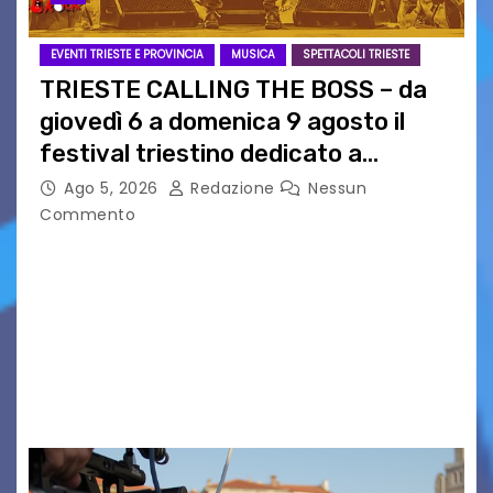
EVENTI TRIESTE E PROVINCIA
MUSICA
SPETTACOLI TRIESTE
TRIESTE CALLING THE BOSS – da
giovedì 6 a domenica 9 agosto il
festival triestino dedicato a
Springsteen
Ago 5, 2026
Redazione
Nessun
Commento
TRIESTE CALLING THE BOSS 2026
Quattordicesima Edizione Dal 6 al 9 agosto 2026
PIAZZA VERDI, SARTORIO, SAN GIUSTO,
AUSONIA… BLOOD BROTHERS, LOVESICK DUO,
BOUND FOR GLORY, RENATO TAMMI, ANTHONY
BASSO,…