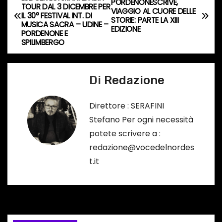
PORDENONESCRIVE,
TOUR DAL 3 DICEMBRE PER
a
VIAGGIO AL CUORE DELLE
o
IL 30° FESTIVAL INT. DI
STORIE: PARTE LA XIII
MUSICA SACRA – UDINE –
…
EDIZIONE
v
PORDENONE E
SPILIMBERGO
i
g
Di
Redazione
a
Direttore : SERAFINI
z
Stefano Per ogni necessità
potete scrivere a :
i
redazione@vocedelnordes
o
t.it
n
e