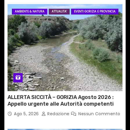
AMBIENTE & NATURA
ATTUALITA'
EVENTI GORIZIA E PROVINCIA
ALLERTA SICCITÀ – GORIZIA Agosto 2026 :
Appello urgente alle Autorità competenti
Ago 5, 2026
Redazione
Nessun Commento