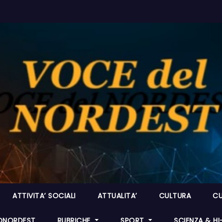
ATTIVITA’ SOCIALI
ATTUALITA’
CULTURA
CU
ONORDEST
RUBRICHE
SPORT
SCIENZA & H