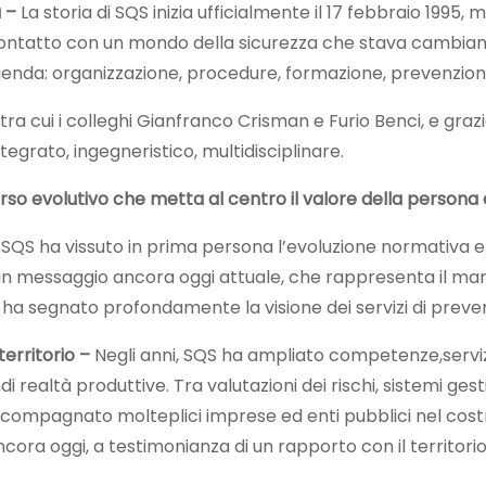
a –
La storia di SQS inizia ufficialmente il 17 febbraio 1995
n contatto con un mondo della sicurezza che stava cambi
’azienda: organizzazione, procedure, formazione, prevenzion
ti, tra cui i colleghi Gianfranco Crisman e Furio Benci, e gr
egrato, ingegneristico, multidisciplinare.
rso evolutivo che metta al centro il valore della persona 
, SQS ha vissuto in prima persona l’evoluzione normativa e 
 un messaggio ancora oggi attuale, che rappresenta il man
 ha segnato profondamente la visione dei servizi di prevenz
territorio –
Negli anni, SQS ha ampliato competenze,servizi
di realtà produttive. Tra valutazioni dei rischi, sistemi ge
ompagnato molteplici imprese ed enti pubblici nel costruire 
cora oggi, a testimonianza di un rapporto con il territorio