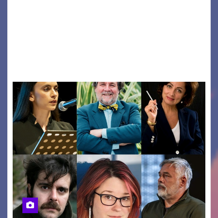
PIER PAOLO PASOLINI E LA POESIA A SCUOLA
PASOLINI TORNA IN CLASSE: ATTESI A CASARSA
DELLA DELIZIA (PN) DOCENTI DA TUTTA ITALIA
PER “IMPARARE” A INSEGNARE LA POESIA
ATTRAVERSO IL…