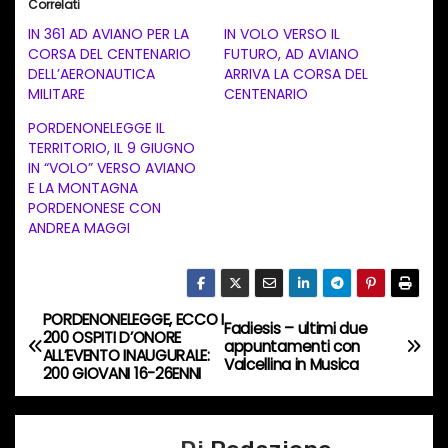
Correlati
c
IN 361 AD AVIANO PER LA
IN VOLO VERSO IL
a
CORSA DEL CENTENARIO
FUTURO, AD AVIANO
DELL’AERONAUTICA
ARRIVA LA CORSA DEL
m
MILITARE
CENTENARIO
e
PORDENONELEGGE IL
n
TERRITORIO, IL 9 GIUGNO
t
IN “VOLO” VERSO AVIANO
E LA MONTAGNA
o
PORDENONESE CON
i
ANDREA MAGGI
n
c
o
PORDENONELEGGE, ECCO I
N
Fadiesis – ultimi due
r
200 OSPITI D’ONORE
appuntamenti con
ALL’EVENTO INAUGURALE:
s
a
Valcellina in Musica
200 GIOVANI 16-26ENNI
o
v
…