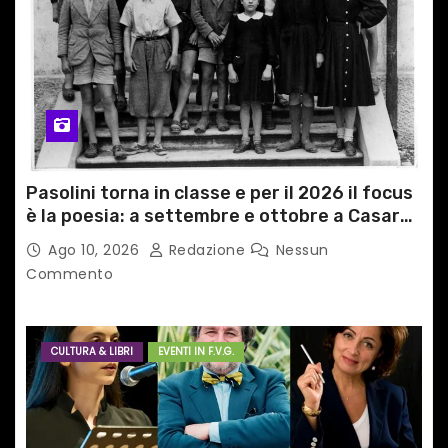
i
c
o
l
i
Pasolini torna in classe e per il 2026 il focus
è la poesia: a settembre e ottobre a Casarsa
(Pn) l’originale percorso per docenti delle
Ago 10, 2026
Redazione
Nessun
scuole medie e superiori
Commento
CULTURA & LIBRI
EVENTI IN F.V.G.