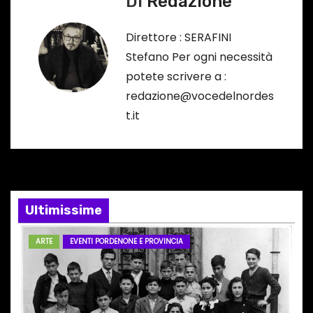
Di
Redazione
i
g
Direttore : SERAFINI
Stefano Per ogni necessità
a
potete scrivere a :
z
redazione@vocedelnordes
t.it
i
o
n
e
Ultimissime
a
ARTE
EVENTI PORDENONE E PROVINCIA
r
t