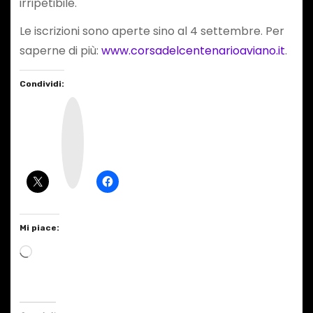
irripetibile.
Le iscrizioni sono aperte sino al 4 settembre. Per
saperne di più:
www.corsadelcentenarioaviano.it
.
Condividi:
I
n
s
t
a
g
r
a
m
Mi piace:
C
a
r
i