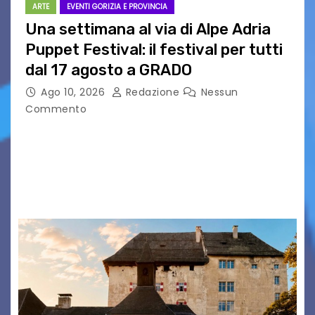
ARTE
EVENTI GORIZIA E PROVINCIA
Una settimana al via di Alpe Adria
Puppet Festival: il festival per tutti
dal 17 agosto a GRADO
Ago 10, 2026
Redazione
Nessun
Commento
Una settimana al via di Alpe Adria Puppet
Festival Il festival del teatro di figura che torna
a Grado con la sua 35ª edizione Il conto alla
rovescia è iniziato:…