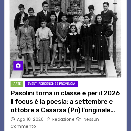
ARTE
EVENTI PORDENONE E PROVINCIA
Pasolini torna in classe e per il 2026
il focus è la poesia: a settembre e
ottobre a Casarsa (Pn) l’originale
percorso per docenti delle scuole
Ago 10, 2026
Redazione
Nessun
medie e superiori
Commento