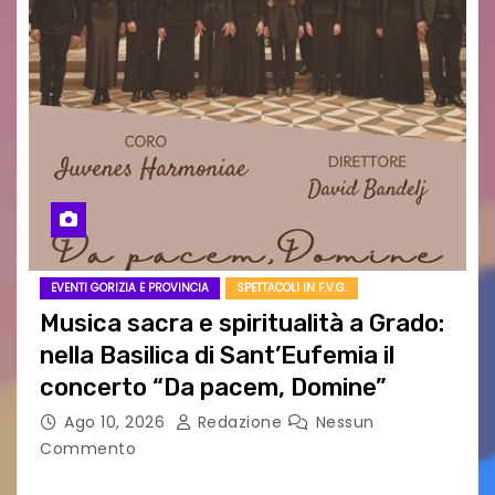
EVENTI GORIZIA E PROVINCIA
SPETTACOLI IN F.V.G.
Musica sacra e spiritualità a Grado:
nella Basilica di Sant’Eufemia il
concerto “Da pacem, Domine”
Ago 10, 2026
Redazione
Nessun
Commento
GRADO — La splendida cornice della Basilica di