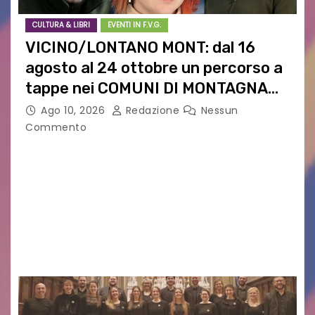
CULTURA & LIBRI
EVENTI IN F.V.G.
VICINO/LONTANO MONT: dal 16
agosto al 24 ottobre un percorso a
tappe nei COMUNI DI MONTAGNA
DEL FVG
Ago 10, 2026
Redazione
Nessun
Commento
VICINO/LONTANO MONT RIPRENDE IL SUO
CAMMINO TRA LE MONTAGNE DEL FRIULI
VENEZIA GIULIA. INCONTRI, PRESENTAZIONI,
PROIEZIONI, SPETTACOLI, LETTURE SCENICHE,
UNA MOSTRA FOTOGRAFICA, VISITE E
PASSEGGIATE: UN BREVE PERCORSO A TAPPE…