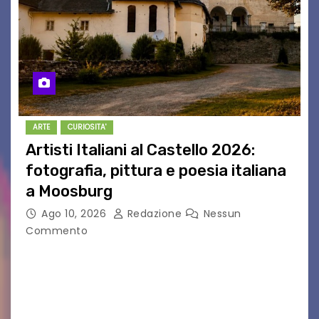
ARTE
CURIOSITA'
Artisti Italiani al Castello 2026:
fotografia, pittura e poesia italiana
a Moosburg
Ago 10, 2026
Redazione
Nessun
Commento
Dal 8 al 22 agosto 2026 il Castello di Moosburg,
in Carinzia, ospita la seconda edizione di “Artisti
Italiani al Castello”, la mostra internazionale
organizzata da Le Vie delle Foto…