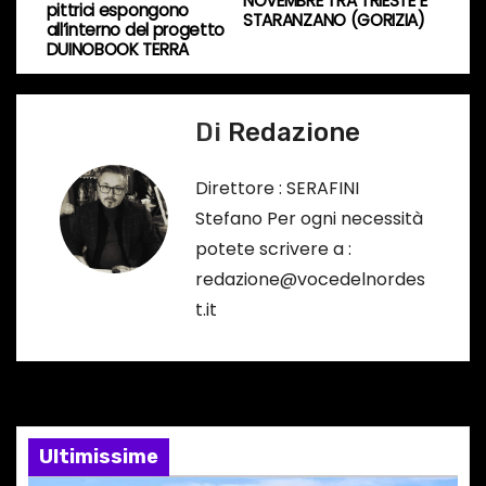
NOVEMBRE TRA TRIESTE E
pittrici espongono
STARANZANO (GORIZIA)
v
all’interno del progetto
DUINOBOOK TERRA
i
g
Di
Redazione
a
Direttore : SERAFINI
z
Stefano Per ogni necessità
potete scrivere a :
i
redazione@vocedelnordes
o
t.it
n
e
a
Ultimissime