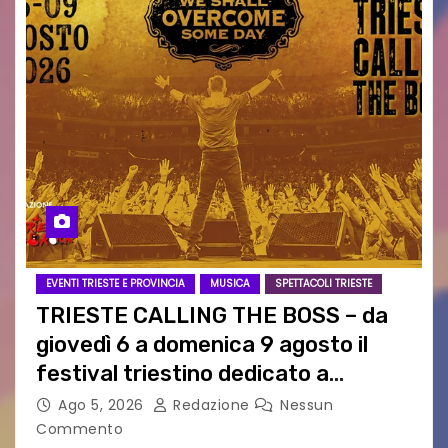
EVENTI TRIESTE E PROVINCIA
MUSICA
SPETTACOLI TRIESTE
TRIESTE CALLING THE BOSS – da
giovedì 6 a domenica 9 agosto il
festival triestino dedicato a
Springsteen
Ago 5, 2026
Redazione
Nessun
Commento