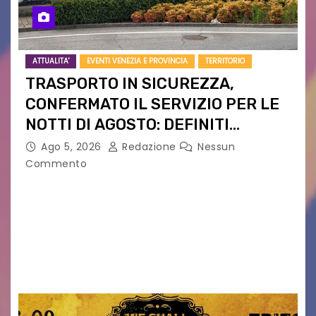
ATTUALITA'
EVENTI VENEZIA E PROVINCIA
TERRITORIO
TRASPORTO IN SICUREZZA,
CONFERMATO IL SERVIZIO PER LE
NOTTI DI AGOSTO: DEFINITI
PERCORSI, FERMATE E ORARIO
Ago 5, 2026
Redazione
Nessun
Commento
Venerdì 7 agosto la prima corsa, obiettivo
ridurre i rischi legati agli spostamenti notturni
Torna il servizio di trasporto notturno dedicato
ai collegamenti con i principali locali di
intrattenimento di…