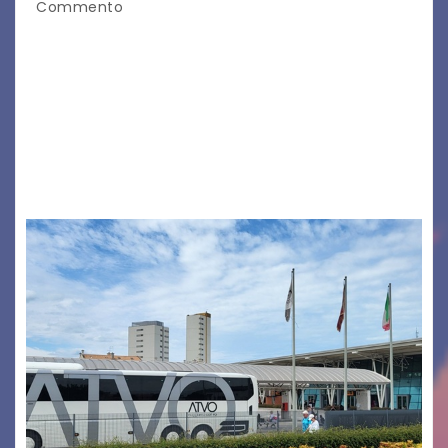
Commento
Legambiente Gorizia APS e Legambiente
Monfalcone APS “Circolo Ignazio Zanutto”
desiderano attirare l’attenzione della
cittadinanza e delle Autorità competenti sulla
grave siccità che sta colpendo non solo le
campagne e…