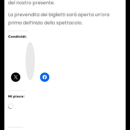
del nostro presente.
La prevendita dei biglietti sarà aperta un’ora
prima dell’inizio dello spettacolo.
Condividi:
I
n
s
t
a
g
r
a
m
Mi piace:
C
a
r
i