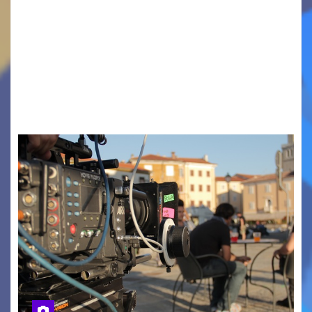
TRIESTE CALLING THE BOSS 2026
Quattordicesima Edizione Dal 6 al 9 agosto 2026
PIAZZA VERDI, SARTORIO, SAN GIUSTO,
AUSONIA… BLOOD BROTHERS, LOVESICK DUO,
BOUND FOR GLORY, RENATO TAMMI, ANTHONY
BASSO,…