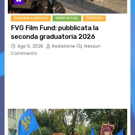
ECONOMIA & MERCATO
EVENTI IN F.V.G.
TERRITORIO
FVG Film Fund: pubblicata la
seconda graduatoria 2026
Ago 5, 2026
Redazione
Nessun
Commento
Aperta la terza e ultima call dell’anno per le
produzioni audiovisive Online gli esiti della
seconda finestra del Film Fund promosso dalla
Friuli Venezia Giulia Film Commission –
PromoTurismoFVG. Le…