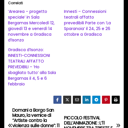
Correlati
c
‘Arearea – progetto
Innesti – Connessioni
a
speciale’ in Sala
teatrali affatto
Bergamas Mercoledì 12,
prevedibili Parte con ‘La
m
giovedì 13 e venerdì 14
Sparanoia’ il 24, 25 e 26
e
novembre a Gradisca
ottobre a Gradisca
n
d’Isonzo
t
Gradisca d’Isonzo:
INNESTI-CONNESSIONI
o
TEATRALI AFFATTO
i
PREVEDIBILI – ‘Ho
n
sbagliato tutto’ alla Sala
Bergamas il 4, 5 e 6
c
febbraio
o
r
s
Domani a Borgo San
N
o
Mauro, la vernice di
PICCOLO FESTIVAL
…
“Artiste contro la
a
DELL’ANIMAZIONE : L’11
violenza sulle donne”: 11