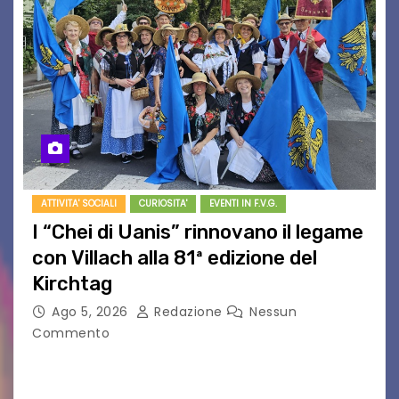
ATTIVITA' SOCIALI
CURIOSITA'
EVENTI IN F.V.G.
I “Chei di Uanis” rinnovano il legame
con Villach alla 81ª edizione del
Kirchtag
Ago 5, 2026
Redazione
Nessun
Commento
VILLACO/JANNIS – Anche quest’anno il gruppo
folkloristico “Chei di Uanis” ha rinnovato la sua