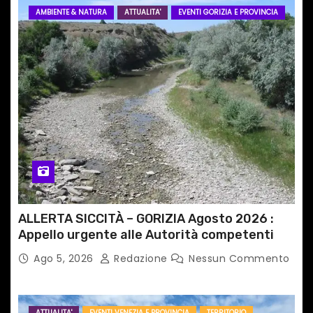
r
AMBIENTE & NATURA
ATTUALITA'
EVENTI GORIZIA E PROVINCIA
t
i
c
o
l
i
ALLERTA SICCITÀ – GORIZIA Agosto 2026 :
Appello urgente alle Autorità competenti
Ago 5, 2026
Redazione
Nessun Commento
ATTUALITA'
EVENTI VENEZIA E PROVINCIA
TERRITORIO