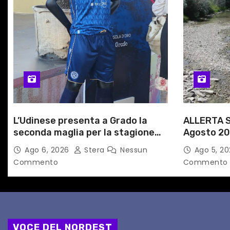
a
r
t
i
c
o
L’Udinese presenta a Grado la
ALLERTA S
l
seconda maglia per la stagione
Agosto 20
2026/27
alle Auto
Ago 6, 2026
Stera
Nessun
Ago 5, 2
i
Commento
Commento
VOCE DEL NORDEST