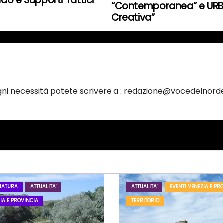
 e Supporti Tattici
“Contemporanea” e URB
Creativa”
ogni necessità potete scrivere a : redazione@vocedelnorde
NATURA
ATTUALITA'
ATTUALITA'
EVENTI VENEZIA E PR
IA E PROVINCIA
TERRITORIO