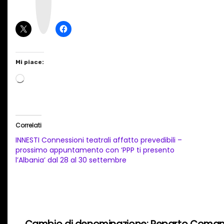
a
g
r
a
m
Mi piace:
C
a
r
i
Correlati
c
INNESTI Connessioni teatrali affatto prevedibili –
a
prossimo appuntamento con ‘PPP ti presento
l’Albania’ dal 28 al 30 settembre
m
e
n
t
o
N