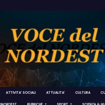
ATTIVITA’ SOCIALI
ATTUALITA’
CULTURA
CU
ONORDEST
RUBRICHE
SPORT
SCIENZA & H