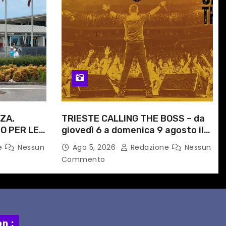
ZA,
TRIESTE CALLING THE BOSS – da
O PER LE
giovedì 6 a domenica 9 agosto il
ITI
festival triestino dedicato a
e
Nessun
Ago 5, 2026
Redazione
Nessun
ORARIO
Springsteen
Commento
n :