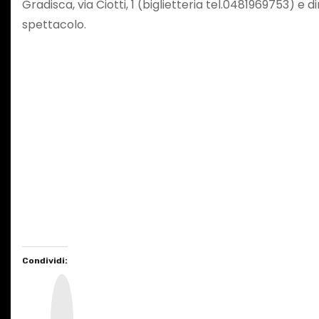
Gradisca, via Ciotti, 1 (biglietteria tel.0481969753) e
spettacolo.
Condividi:
I
n
s
t