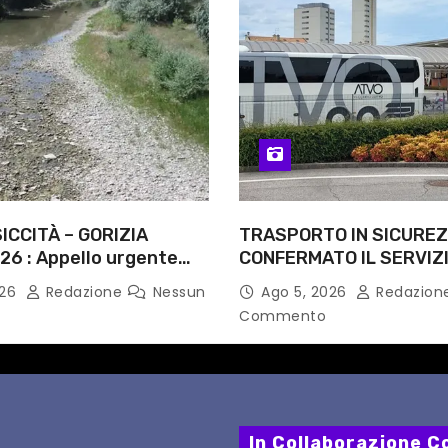
ICCITÀ – GORIZIA
TRASPORTO IN SICUREZ
26 : Appello urgente
CONFERMATO IL SERVIZI
rità competenti
NOTTI DI AGOSTO: DEFIN
026
Redazione
Nessun
Ago 5, 2026
Redazion
PERCORSI, FERMATE E 
Commento
In Collaborazione Co