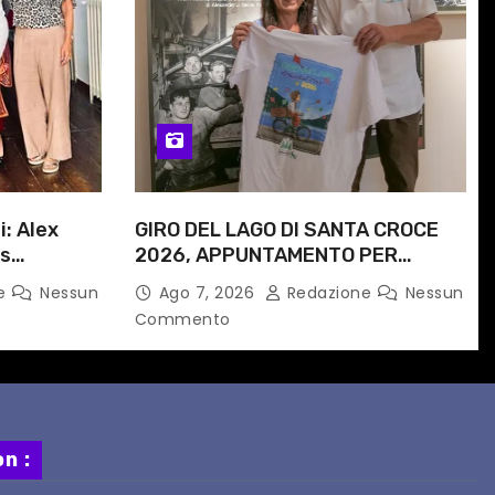
i: Alex
GIRO DEL LAGO DI SANTA CROCE
is
2026, APPUNTAMENTO PER
e
DOMENICA 16 AGOSTO
ne
Nessun
Ago 7, 2026
Redazione
Nessun
 progetto
Commento
n :