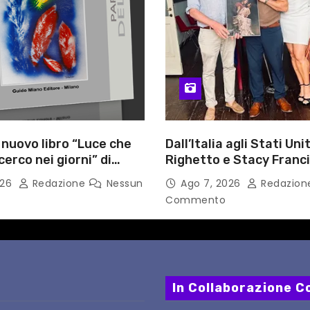
l nuovo libro “Luce che
Dall’Italia agli Stati Unit
cerco nei giorni” di
Righetto e Stacy Franc
gozzino, medico
uniscono arte, musica 
026
Redazione
Nessun
Ago 7, 2026
Redazio
i Capua
tecnologia in un nuovo
Commento
internazionale”
In Collaborazione Co