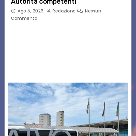
Autorità competenti
Ago 5, 2026
Redazione
Nessun
Commento
Legambiente Gorizia APS e Legambiente
Monfalcone APS “Circolo Ignazio Zanutto”
desiderano attirare l’attenzione della
cittadinanza e delle Autorità competenti sulla
grave siccità che sta colpendo non solo le
campagne e…