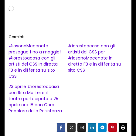
C
a
r
i
Correlati
c
#iosonoMecenate
#iorestoacasa con gli
a
prosegue fino a maggio!
artisti del CSS per
#iorestoacasa con gli
#iosonoMecenate in
m
artisti del CSS in diretta
diretta FB e in differita su
e
FB e in differita su sito
sito CSS
n
CSS
t
23 aprile #iorestoacasa
con Rita Maffei e il
o
teatro partecipato e 25
i
aprile ore 18 con Coro
n
Popolare della Resistenza
c
o
r