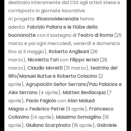
destinato interamente dal CSS agli artisti stessi e
corrisposto in giornate lavorative.
Al progetto
#iosonoMecenate
hanno
aderito:
Fabrizio Pallara e le Fiabe della
buonanotte
con il sostegno di
Teatro di Roma
(25
marzo e poi ogni mercoledì, venerdì e domenica
fino al 3 maggio),
Roberto Anglisani
(26
marzo),
Nicoletta Tari
con
Filippo Ieraci
(28
marzo),
Claudio Moretti
(31 marzo),
teatrino del
Rifo/Manuel Buttus e Roberta Colacino
(2
aprile),
Agrupaciòn Señor Serrano/Pau Palacios e
Alex Serrano
(4 aprile),
Matteo Bevilacqua
(7
aprile),
Paolo Fagiolo
con
Alan Malusà
Magno
e
Federico Petrei
(9 aprile),
Francesco
Collavino
(14 aprile),
Massimo Somaglino
(16
aprile),
Giuliano Scarpinato
(18 aprile),
Gabriele