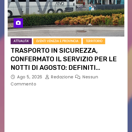
ATTUALITA'
EVENTI VENEZIA E PROVINCIA
TERRITORIO
TRASPORTO IN SICUREZZA,
CONFERMATO IL SERVIZIO PER LE
NOTTI DI AGOSTO: DEFINITI
PERCORSI, FERMATE E ORARIO
Ago 5, 2026
Redazione
Nessun
Commento
Venerdì 7 agosto la prima corsa, obiettivo
ridurre i rischi legati agli spostamenti notturni
Torna il servizio di trasporto notturno dedicato
ai collegamenti con i principali locali di
intrattenimento di…