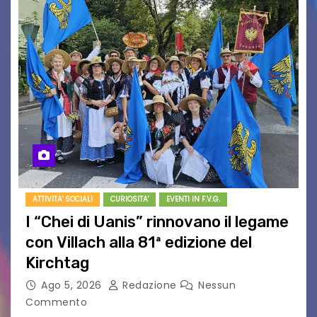
ATTIVITA' SOCIALI
CURIOSITA'
EVENTI IN F.V.G.
I “Chei di Uanis” rinnovano il legame
con Villach alla 81ª edizione del
Kirchtag
Ago 5, 2026
Redazione
Nessun
Commento