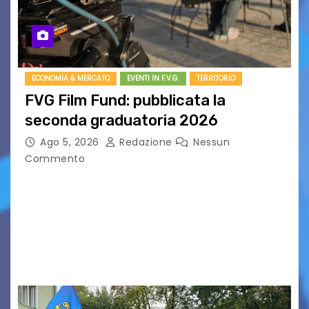
ECONOMIA & MERCATO
EVENTI IN F.V.G.
TERRITORIO
FVG Film Fund: pubblicata la
seconda graduatoria 2026
Ago 5, 2026
Redazione
Nessun
Commento
Aperta la terza e ultima call dell’anno per le
produzioni audiovisive Online gli esiti della
seconda finestra del Film Fund promosso dalla
Friuli Venezia Giulia Film Commission –
PromoTurismoFVG. Le…