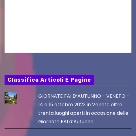
VILLACO/JANNIS – Anche quest’anno il gruppo
folkloristico “Chei di Uanis” ha rinnovato la sua
tradizione prendendo parte al Villacher
Kirchtag, la festa popolare e dei costumi
tradizionali più grande d’Austria.…
Classifica Articoli E Pagine
GIORNATE FAI D’AUTUNNO - VENETO -
14 e 15 ottobre 2023 in Veneto oltre
trenta luoghi aperti in occasione delle
Giornate FAI d’Autunno