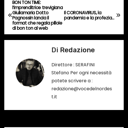
BON TON TIME:
N
s
l’imprenditrice trevigiana
Giuliamaria Dotto
Il CORONAVIRUS, la
a
o
Pagnossin lancia il
pandemia e la profezia…
format che regala pillole
…
v
di bon ton al web
i
Di
Redazione
g
a
Direttore : SERAFINI
Stefano Per ogni necessità
z
potete scrivere a :
i
redazione@vocedelnordes
t.it
o
n
e