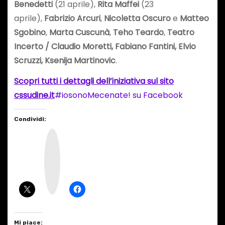
Benedetti
(21 aprile),
Rita Maffei
(23
aprile),
Fabrizio Arcuri
,
Nicoletta Oscuro
e
Matteo
Sgobino
,
Marta Cuscunà
,
Teho Teardo
,
Teatro
Incerto / Claudio Moretti, Fabiano Fantini, Elvio
Scruzzi,
Ksenija Martinovic
.
Scopri tutti i dettagli dell’iniziativa sul sito
cssudine.it
#iosonoMecenate! su Facebook
Condividi:
I
n
s
t
a
g
r
a
m
Mi piace: