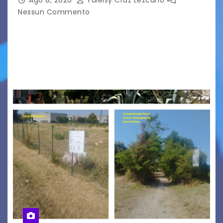
Ago 8, 2026
Yuleisy Cruz Lezcano
Nessun Commento
Tizio, Caio, Sempronio… e poi ancora un nome,
poi un altro, si forma un elenco lungo dal quale i
nomi scappano, scivolano fuori dalla pagina, la
carta che non basta…