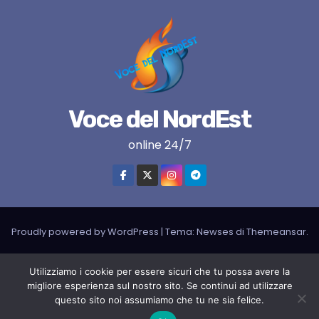
Voce del NordEst
online 24/7
Proudly powered by WordPress
|
Tema:
Newses
di
Themeansar
.
VNE su instagram
VNE su Twitter
VNE su FB
Blogger
Utilizziamo i cookie per essere sicuri che tu possa avere la
migliore esperienza sul nostro sito. Se continui ad utilizzare
LIVE RADIO
RADIONORDEST
Il mio account
questo sito noi assumiamo che tu ne sia felice.
SPORT FURLAN PAR FURLAN – In collaborazione con A.S.F.