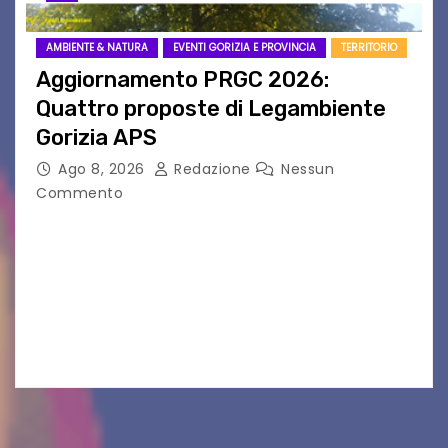
AMBIENTE & NATURA
EVENTI GORIZIA E PROVINCIA
TERRITORIO
Aggiornamento PRGC 2026:
Quattro proposte di Legambiente
Gorizia APS
Ago 8, 2026
Redazione
Nessun
Commento
Il 25 luglio scadeva la possibilità di fare delle
osservazioni al PRGC di Gorizia in fase di
aggiornamento. Le 4 proposte di Legambiente
Gorizia APS In occasione dell’aggiornamento
del Piano…