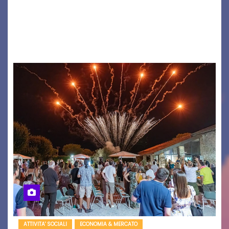
(ragazzo del 1999 nato a Padova, il cui vero
nome è Antonio Hueber) ha fatto tappa al
Festival di Majano.…
ATTIVITA' SOCIALI
ECONOMIA & MERCATO