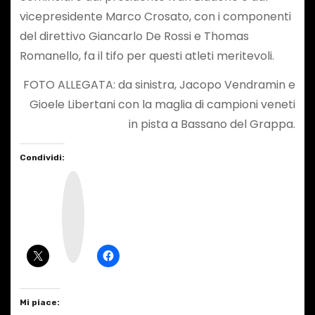
vicepresidente Marco Crosato, con i componenti
del direttivo Giancarlo De Rossi e Thomas
Romanello, fa il tifo per questi atleti meritevoli.
FOTO ALLEGATA: da sinistra, Jacopo Vendramin e
Gioele Libertani con la maglia di campioni veneti
in pista a Bassano del Grappa.
Condividi:
I
n
s
t
a
g
r
a
m
Mi piace: