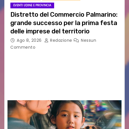
EVENTI UDINE E PROVINCIA
Distretto del Commercio Palmarino:
grande successo per la prima festa
delle imprese del territorio
Ago 8, 2026
Redazione
Nessun
Commento
Sommariva: «Una serata che ha restituito il
valore di chi ogni giorno costruisce il Palmarino
con passione, ricerca e lavoro» PALMANOVA, 8
AGOSTO 2026 – È andata oltre ogni
aspettativa…