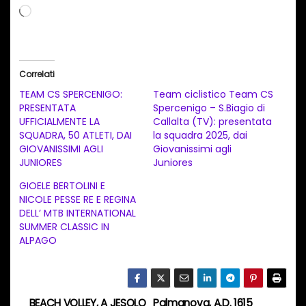
C
a
r
i
Correlati
c
TEAM CS SPERCENIGO:
Team ciclistico Team CS
a
PRESENTATA
Spercenigo – S.Biagio di
UFFICIALMENTE LA
Callalta (TV): presentata
m
SQUADRA, 50 ATLETI, DAI
la squadra 2025, dai
e
GIOVANISSIMI AGLI
Giovanissimi agli
n
JUNIORES
Juniores
t
GIOELE BERTOLINI E
NICOLE PESSE RE E REGINA
o
DELL’ MTB INTERNATIONAL
i
SUMMER CLASSIC IN
n
ALPAGO
c
o
r
BEACH VOLLEY, A JESOLO
Palmanova, A.D. 1615