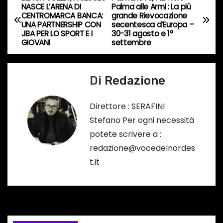
N
s
NASCE L’ARENA DI
Palma alle Armi : La più
CENTROMARCA BANCA:
grande Rievocazione
a
o
UNA PARTNERSHIP CON
secentesca d’Europa –
JBA PER LO SPORT E I
30-31 agosto e 1°
…
v
GIOVANI
settembre
i
Di
Redazione
g
a
Direttore : SERAFINI
Stefano Per ogni necessità
z
potete scrivere a :
i
redazione@vocedelnordes
t.it
o
n
e