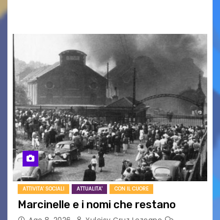
UDINE – Domenica 9 agosto alle 21.15 torna…
ATTIVITA' SOCIALI
ATTUALITA'
CON IL CUORE
Marcinelle e i nomi che restano