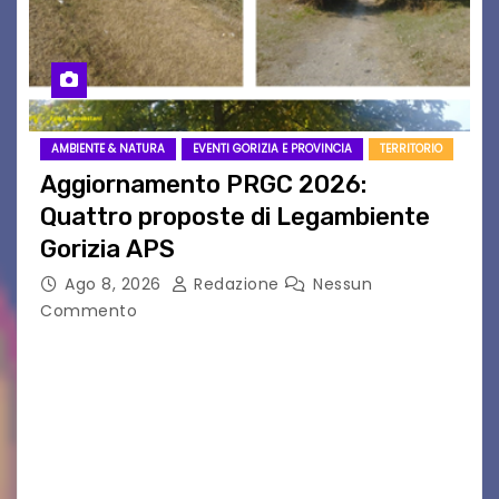
AMBIENTE & NATURA
EVENTI GORIZIA E PROVINCIA
TERRITORIO
Aggiornamento PRGC 2026:
Quattro proposte di Legambiente
Gorizia APS
Ago 8, 2026
Redazione
Nessun
Commento
Il 25 luglio scadeva la possibilità di fare delle
osservazioni al PRGC di Gorizia in fase di
aggiornamento. Le 4 proposte di Legambiente
Gorizia APS In occasione dell’aggiornamento
del Piano…