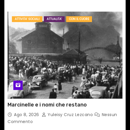
ATTIVITA' SOCIALI
ATTUALITA'
CON IL CUORE
Marcinelle e i nomi che restano
Ago 8, 2026
Yuleisy Cruz Lezcano
Nessun
Commento