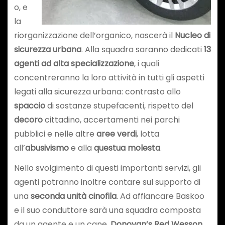
o, e
la
riorganizzazione dell’organico, nascerà il
Nucleo di
sicurezza urbana
. Alla squadra saranno dedicati
13
agenti ad alta specializzazione
, i quali
concentreranno la loro attività in tutti gli aspetti
legati alla sicurezza urbana: contrasto allo
spaccio
di sostanze stupefacenti, rispetto del
decoro
cittadino, accertamenti nei parchi
pubblici e nelle altre
aree verdi
, lotta
all’
abusivismo
e alla
questua molesta
.
Nello svolgimento di questi importanti servizi, gli
agenti potranno inoltre contare sul supporto di
una
seconda unità cinofila
. Ad affiancare Baskoo
e il suo conduttore sarà una squadra composta
da un agente e un cane,
Donovan’s Red Wesson
,