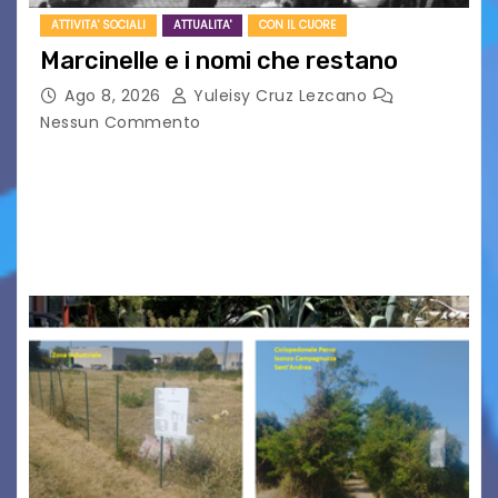
ATTIVITA' SOCIALI
ATTUALITA'
CON IL CUORE
Marcinelle e i nomi che restano
Ago 8, 2026
Yuleisy Cruz Lezcano
Nessun Commento
Tizio, Caio, Sempronio… e poi ancora un nome,
poi un altro, si forma un elenco lungo dal quale i
nomi scappano, scivolano fuori dalla pagina, la
carta che non basta…