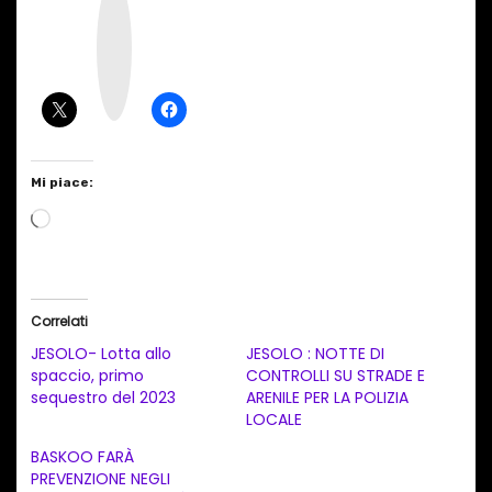
n
s
t
a
g
r
a
m
Mi piace:
C
a
r
i
Correlati
c
JESOLO- Lotta allo
JESOLO : NOTTE DI
a
spaccio, primo
CONTROLLI SU STRADE E
sequestro del 2023
ARENILE PER LA POLIZIA
m
LOCALE
e
BASKOO FARÀ
n
PREVENZIONE NEGLI