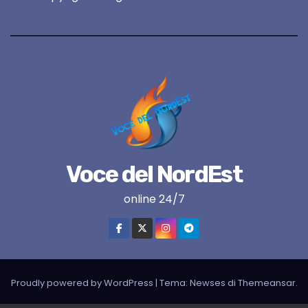
Voce del NordEst
online 24/7
Proudly powered by WordPress
|
Tema:
Newses
di
Themeansar
.