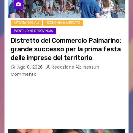
ATTIVITA' SOCIALI
ECONOMIA & MERCATO
EVENTI UDINE E PROVINCIA
Distretto del Commercio Palmarino:
grande successo per la prima festa
delle imprese del territorio
Ago 8, 2026
Redazione
Nessun
Commento
Sommariva: «Una serata che ha restituito il
valore di chi ogni giorno costruisce il Palmarino
con passione, ricerca e lavoro» PALMANOVA, 8
AGOSTO 2026 – È andata oltre ogni
aspettativa…