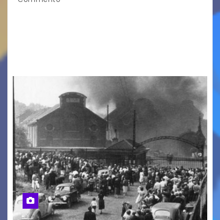
LA MIA FAMIGLIA A TAIPEI Domenica 9 agosto al
cinema all’aperto delgiardino Loris Fortuna un
racconto teneroe delicato che scalda il cuore!
UDINE – Domenica 9 agosto alle 21.15 torna…