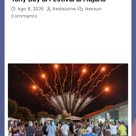
Ago 8, 2026
Redazione
Nessun
Commento
Il 7 agosto 2026, il tour estivo di Tony Boy
(ragazzo del 1999 nato a Padova, il cui vero
nome è Antonio Hueber) ha fatto tappa al
Festival di Majano.…