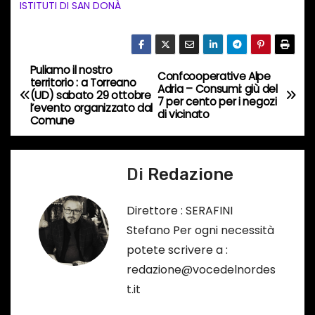
t
ISTITUTI DI SAN DONÀ
o
i
n
Puliamo il nostro
N
Confcooperative Alpe
c
territorio : a Torreano
Adria – Consumi: giù del
(UD) sabato 29 ottobre
o
a
7 per cento per i negozi
l’evento organizzato dal
di vicinato
r
Comune
v
s
o
i
Di
Redazione
…
g
Direttore : SERAFINI
a
Stefano Per ogni necessità
potete scrivere a :
z
redazione@vocedelnordes
i
t.it
o