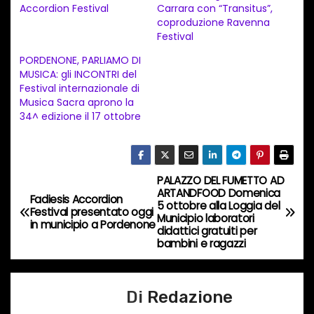
Accordion Festival
Carrara con “Transitus”,
e
coproduzione Ravenna
n
Festival
t
PORDENONE, PARLIAMO DI
MUSICA: gli INCONTRI del
o
Festival internazionale di
i
Musica Sacra aprono la
n
34^ edizione il 17 ottobre
c
o
r
PALAZZO DEL FUMETTO AD
N
s
ARTANDFOOD Domenica
Fadiesis Accordion
5 ottobre alla Loggia del
a
Festival presentato oggi
o
Municipio laboratori
in municipio a Pordenone
didattici gratuiti per
…
v
bambini e ragazzi
i
Di
Redazione
g