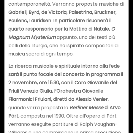
contemporaneità. Verranno proposte
musiche di
Gabrieli, Byrd, de Victoria, Palestrina, Bruckner,
Poulenc, Lauridsen
.
In particolare risuonerà il
quarto responsorio per la Mattina di Natale,
O
Magnum Mysterium
appunto, uno dei testi più
belli della liturgia, che ha ispirato compositori di
musica sacra di ogni tempo.
La ricerca musicale e spirituale intorno alla fede
sarà il punto focale del concerto in programma il
2 novembre, ore 15.30, con il Coro Giovanile del
Friuli Venezia Giulia, l’Orchestra Giovanile
Filarmonici Friulani, diretti da Alessio Venier
,
quando verrà proposta la
Berliner Messe
di Arvo
Pärt,
composta nel 1990. Oltre all’opera di Pärt
verranno eseguite partiture di Ralph Vaughan-
Williams e una commissione in prima esecuzione