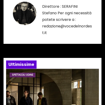
a
Direttore : SERAFINI
Stefano Per ogni necessità
z
potete scrivere a :
i
redazione@vocedelnordes
t.it
o
n
e
Ultimissime
a
r
SPETTACOLI UDINE
t
i