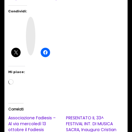
Condividi:
I
n
s
t
a
g
r
a
m
Mi piace:
C
a
r
i
Correlati
c
Associazione Fadiesis –
PRESENTATO IL 33^
a
Al via mercoledì 13
FESTIVAL INT. DI MUSICA
ottobre il Fadiesis
SACRA, Inaugura Cristian
m