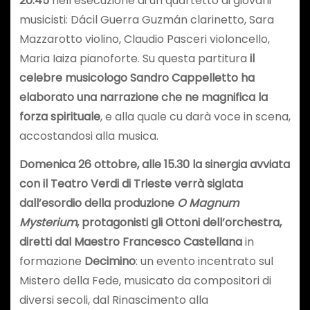
20.45
nell’esecuzione di un quartetto di giovani
musicisti: Dácil Guerra Guzmán clarinetto, Sara
Mazzarotto violino, Claudio Pasceri violoncello,
Maria Iaiza pianoforte. Su questa partitura
il
celebre musicologo Sandro Cappelletto ha
elaborato una narrazione che ne magnifica la
forza spirituale
, e alla quale cu darà voce in scena,
accostandosi alla musica.
Domenica 26 ottobre, alle 15.30 la sinergia avviata
con il Teatro Verdi di Trieste verrà siglata
dall’esordio della produzione
O Magnum
Mysterium
, protagonisti gli Ottoni dell’orchestra,
diretti dal Maestro Francesco Castellana
in
formazione
Decimino
: un evento incentrato sul
Mistero della Fede, musicato da compositori di
diversi secoli, dal Rinascimento alla