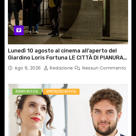
c
o
l
i
Lunedì 10 agosto al cinema all’aperto del
Giardino Loris Fortuna LE CITTÀ DI PIANURA,
il caso cinematografico dell’anno!
Ago 9, 2026
Redazione
Nessun Commento
EVENTI IN F.V.G.
SPETTACOLI IN F.V.G.