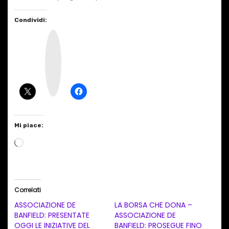
Condividi:
I
n
s
t
a
g
r
a
m
Mi piace:
C
a
r
i
Correlati
c
ASSOCIAZIONE DE
LA BORSA CHE DONA –
a
BANFIELD: PRESENTATE
ASSOCIAZIONE DE
OGGI LE INIZIATIVE DEL
BANFIELD: PROSEGUE FINO
m