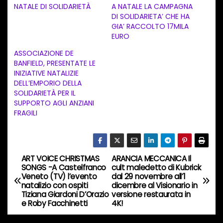
NATALE DI SOLIDARIETÀ
A NATALE LA CAMPAGNA
e
DI SOLIDARIETA’ CHE HA
n
GIA’ RACCOLTO 17MILA
EURO
t
ASSOCIAZIONE DE
o
BANFIELD, PRESENTATE LE
i
INIZIATIVE NATALIZIE
n
DELL’EMPORIO DELLA
SOLIDARIETÀ PER IL
c
SUPPORTO AGLI ANZIANI
o
FRAGILI
r
s
o
ART VOICE CHRISTMAS
ARANCIA MECCANICA Il
N
…
SONGS -A Castelfranco
cult maledetto di Kubrick
Veneto (TV) l’evento
dal 29 novembre all’1
a
natalizio con ospiti
dicembre al Visionario in
Tiziana Giardoni D’Orazio
versione restaurata in
v
e Roby Facchinetti
4K!