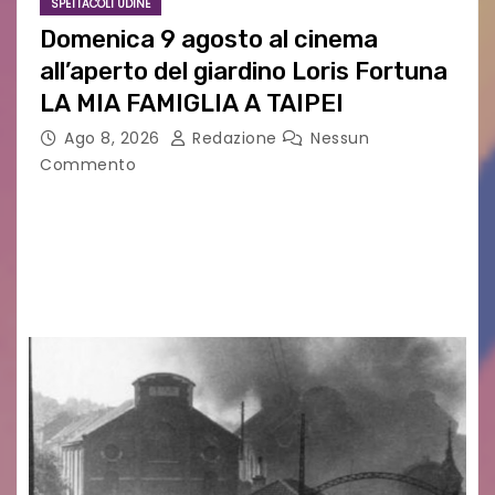
SPETTACOLI UDINE
Domenica 9 agosto al cinema
all’aperto del giardino Loris Fortuna
LA MIA FAMIGLIA A TAIPEI
Ago 8, 2026
Redazione
Nessun
Commento
LA MIA FAMIGLIA A TAIPEI Domenica 9 agosto al
cinema all’aperto delgiardino Loris Fortuna un
racconto teneroe delicato che scalda il cuore!
UDINE – Domenica 9 agosto alle 21.15 torna…