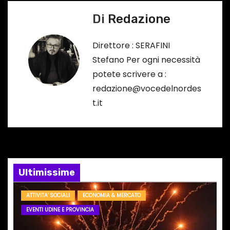
i
Di
Redazione
g
a
Direttore : SERAFINI
Stefano Per ogni necessità
z
potete scrivere a :
i
redazione@vocedelnordes
t.it
o
n
e
Ultimissime
a
r
ATTIVITA' SOCIALI
ECONOMIA & MERCATO
EVENTI UDINE E PROVINCIA
t