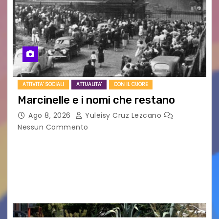
ATTIVITA' SOCIALI
ATTUALITA'
CON IL CUORE
Marcinelle e i nomi che restano
Ago 8, 2026
Yuleisy Cruz Lezcano
Nessun Commento
Tizio, Caio, Sempronio… e poi ancora un nome,
poi un altro, si forma un elenco lungo dal quale i
nomi scappano, scivolano fuori dalla pagina, la
carta che non basta…