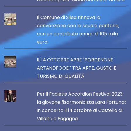
Il Comune di Silea rinnova la
convenzione con le scuole paritarie,
con un contributo annuo di 105 mila
euro
IL 14 OTTOBRE APRE "PORDENONE
ARTANDFOOD" TRA ARTE, GUSTO E
TURISMO DI QUALITÀ
Per il Fadiesis Accordion Festival 2023
la giovane fisarmonicista Lara Fortunat
in concerto il 14 ottobre al Castello di
Villalta a Fagagna