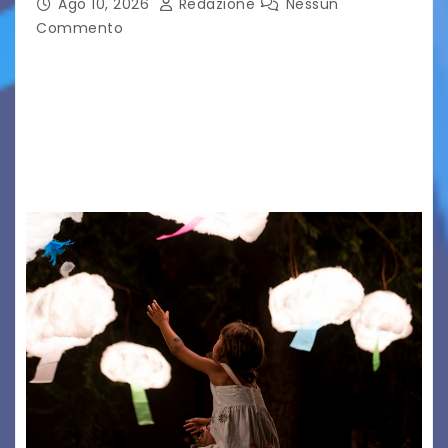
Ago 10, 2026
Redazione
Nessun
Commento
GRADO — La splendida cornice della Basilica di
Sant’Eufemia a Grado si appresta ad accorrere
un appuntamento di grande spessore artistico
e spirituale. Martedì 11 agosto 2026, a partire
dalle…