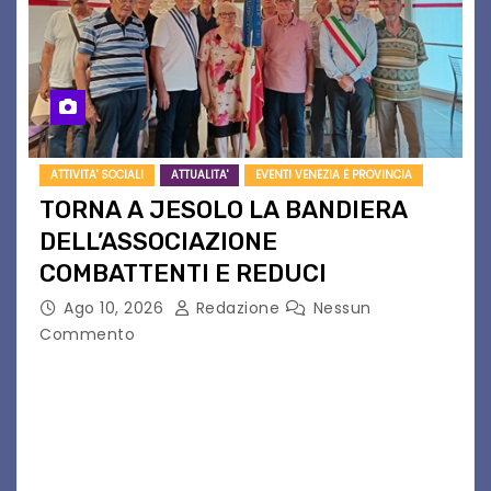
ATTIVITA' SOCIALI
ATTUALITA'
EVENTI VENEZIA E PROVINCIA
TORNA A JESOLO LA BANDIERA
DELL’ASSOCIAZIONE
COMBATTENTI E REDUCI
Ago 10, 2026
Redazione
Nessun
Commento
Eletto il nuovo presidente: è Roberto Rugolotto
Un momento di forte valore simbolico e
comunitario per la città di Jesolo. Il sindaco ha
incontrato i rappresentanti delle Associazioni
d’Arma iscritte…