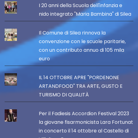
I 20 anni della Scuola dell'infanzia e
nido integrato "Maria Bambina" di Silea
Il Comune di Silea rinnova la
convenzione con le scuole paritarie,
con un contributo annuo di 105 mila
euro
IL 14 OTTOBRE APRE "PORDENONE
ARTANDFOOD" TRA ARTE, GUSTO E
TURISMO DI QUALITÀ
Per il Fadiesis Accordion Festival 2023
la giovane fisarmonicista Lara Fortunat
in concerto il 14 ottobre al Castello di