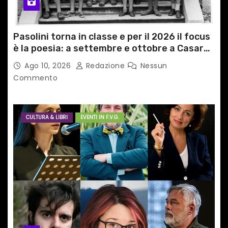
Pasolini torna in classe e per il 2026 il focus
è la poesia: a settembre e ottobre a Casarsa
(Pn) l’originale percorso per docenti delle
Ago 10, 2026
Redazione
Nessun
scuole medie e superiori
Commento
CULTURA & LIBRI
EVENTI IN F.V.G.