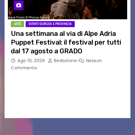
ARTE
EVENTI GORIZIA E PROVINCIA
Una settimana al via di Alpe Adria
Puppet Festival: il festival per tutti
dal 17 agosto a GRADO
Ago 10, 2026
Redazione
Nessun
Commento
Una settimana al via di Alpe Adria Puppet
Festival Il festival del teatro di figura che torna
a Grado con la sua 35ª edizione Il conto alla
rovescia è iniziato:…