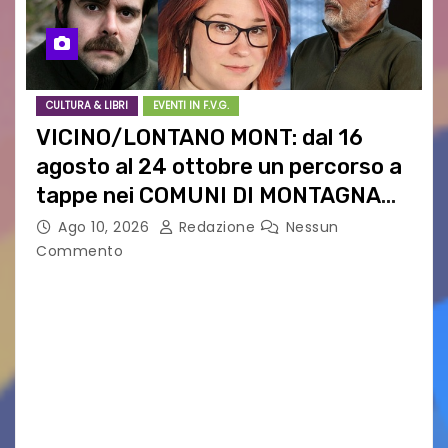
CULTURA & LIBRI
EVENTI IN F.V.G.
VICINO/LONTANO MONT: dal 16
agosto al 24 ottobre un percorso a
tappe nei COMUNI DI MONTAGNA
DEL FVG
Ago 10, 2026
Redazione
Nessun
Commento
VICINO/LONTANO MONT RIPRENDE IL SUO
CAMMINO TRA LE MONTAGNE DEL FRIULI
VENEZIA GIULIA. INCONTRI, PRESENTAZIONI,
PROIEZIONI, SPETTACOLI, LETTURE SCENICHE,
UNA MOSTRA FOTOGRAFICA, VISITE E
PASSEGGIATE: UN BREVE PERCORSO A TAPPE…