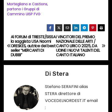
Mortegliano e Castions,
o
partono i Gruppi di
i
Cammino UISP FVG
n
c
o
Al FORUM di TRIESTE/SISSA
I VINCITORI DEL PREMIO
N
r
la saggista USA Naomi
NAZIONALE DELLE ARTI /
ORESKES, autrice del best
CANTO LIRICO 2025, DA
s
a
seller “MERCANTI DI
UDINE I NUOVI TALENTI DEL
o
DUBBI”
CANTO ITALIANO
v
…
i
Di
Stera
g
Stefano SERAFINI alias
a
STERA direttore di
VOCEDELNORDEST.IT email
z
: