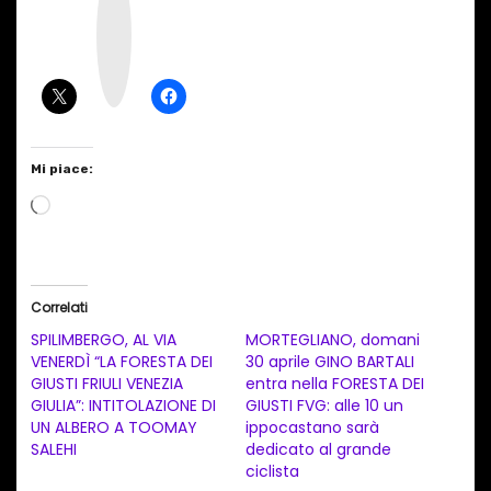
s
t
a
g
r
a
m
Mi piace:
C
a
r
i
Correlati
c
SPILIMBERGO, AL VIA
MORTEGLIANO, domani
a
VENERDÌ “LA FORESTA DEI
30 aprile GINO BARTALI
GIUSTI FRIULI VENEZIA
entra nella FORESTA DEI
m
GIULIA”: INTITOLAZIONE DI
GIUSTI FVG: alle 10 un
e
UN ALBERO A TOOMAY
ippocastano sarà
n
SALEHI
dedicato al grande
ciclista
t