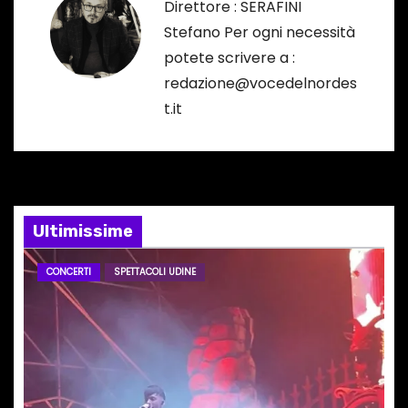
Direttore : SERAFINI
z
Stefano Per ogni necessità
i
potete scrivere a :
redazione@vocedelnordes
o
t.it
n
e
a
Ultimissime
r
CONCERTI
SPETTACOLI UDINE
t
i
c
o