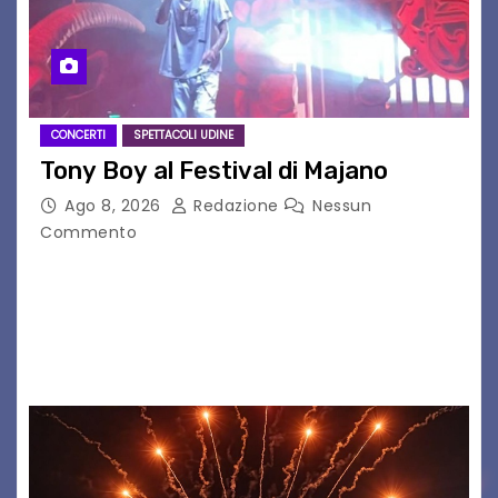
CONCERTI
SPETTACOLI UDINE
Tony Boy al Festival di Majano
Ago 8, 2026
Redazione
Nessun
Commento
Il 7 agosto 2026, il tour estivo di Tony Boy
(ragazzo del 1999 nato a Padova, il cui vero
nome è Antonio Hueber) ha fatto tappa al
Festival di Majano.…