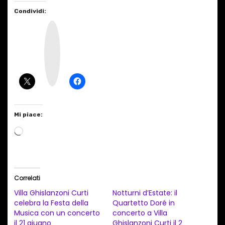
Condividi:
I
n
s
t
a
g
r
a
m
Mi piace:
C
a
r
i
Correlati
c
Villa Ghislanzoni Curti
Notturni d’Estate: il
a
celebra la Festa della
Quartetto Doré in
Musica con un concerto
concerto a Villa
m
il 21 giugno
Ghislanzoni Curti il 2