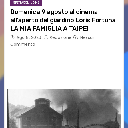
SPETTACOLI UDINE
Domenica 9 agosto al cinema
all’aperto del giardino Loris Fortuna
LA MIA FAMIGLIA A TAIPEI
Ago 8, 2026
Redazione
Nessun
Commento
LA MIA FAMIGLIA A TAIPEI Domenica 9 agosto al
cinema all’aperto delgiardino Loris Fortuna un
racconto teneroe delicato che scalda il cuore!
UDINE – Domenica 9 agosto alle 21.15 torna…