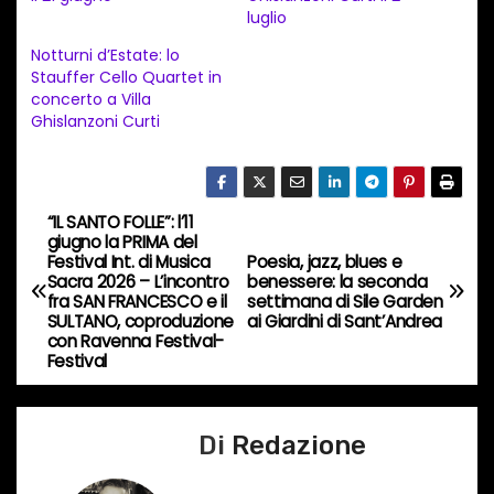
e
luglio
n
Notturni d’Estate: lo
t
Stauffer Cello Quartet in
concerto a Villa
o
Ghislanzoni Curti
i
n
c
“IL SANTO FOLLE”: l’11
o
N
giugno la PRIMA del
r
Festival Int. di Musica
Poesia, jazz, blues e
a
Sacra 2026 – L’incontro
benessere: la seconda
s
fra SAN FRANCESCO e il
settimana di Sile Garden
o
v
SULTANO, coproduzione
ai Giardini di Sant’Andrea
con Ravenna Festival-
…
Festival
i
g
Di
Redazione
a