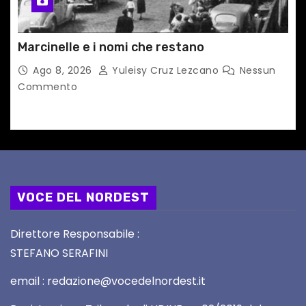
Marcinelle e i nomi che restano
Ago 8, 2026
Yuleisy Cruz Lezcano
Nessun
Commento
VOCE DEL NORDEST
Direttore Responsabile :
STEFANO SERAFINI
email : redazione@vocedelnordest.it