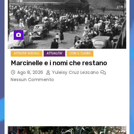
ATTIVITA' SOCIALI
ATTUALITA'
CON IL CUORE
Marcinelle e i nomi che restano
Ago 8, 2026
Yuleisy Cruz Lezcano
Nessun Commento
Tizio, Caio, Sempronio… e poi ancora un nome,
poi un altro, si forma un elenco lungo dal quale i
nomi scappano, scivolano fuori dalla pagina, la
carta che non basta…