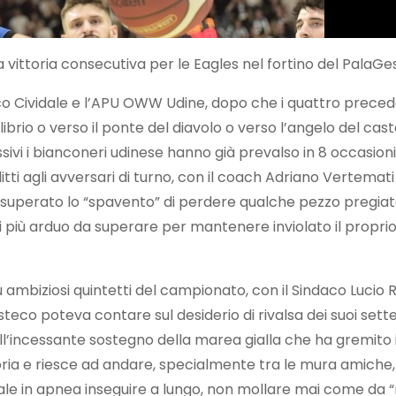
 vittoria consecutiva per le Eagles nel fortino del PalaG
steco Cividale e l’APU OWW Udine, dopo che i quattro preced
librio o verso il ponte del diavolo o verso l’angelo del ca
ssivi i bianconeri udinese hanno già prevalso in 8 occasion
itti agli avversari di turno, con il coach Adriano Vertemati 
ter, superato lo “spavento” di perdere qualche pezzo pregi
più arduo da superare per mantenere inviolato il proprio “
ù ambiziosi quintetti del campionato, con il Sindaco Lucio 
co poteva contare sul desiderio di rivalsa dei suoi sette 
sull’incessante sostegno della marea gialla che ha gremito i
 e riesce ad andare, specialmente tra le mura amiche, oltr
le in apnea inseguire a lungo, non mollare mai come da “ma