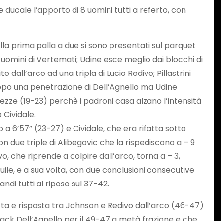
te ducale l’apporto di 8 uomini tutti a referto, con
alla prima palla a due si sono presentati sul parquet
i uomini di Vertemati; Udine esce meglio dai blocchi di
dall’arco ad una tripla di Lucio Redivo; Pillastrini
dopo una penetrazione di Dell’Agnello ma Udine
hezze (19-23) perchè i padroni casa alzano l’intensità
 Cividale.
 a 6’57” (23-27) e Cividale, che era rifatta sotto
on due triple di Alibegovic che la rispediscono a – 9
, che riprende a colpire dall’arco, torna a – 3,
uile, e a sua volta, con due conclusioni consecutive
di tutti al riposo sul 37-42.
otta e risposta tra Johnson e Redivo dall’arco (46-47)
 Jack Dell’Agnello per il 49-47 a metà frazione e che