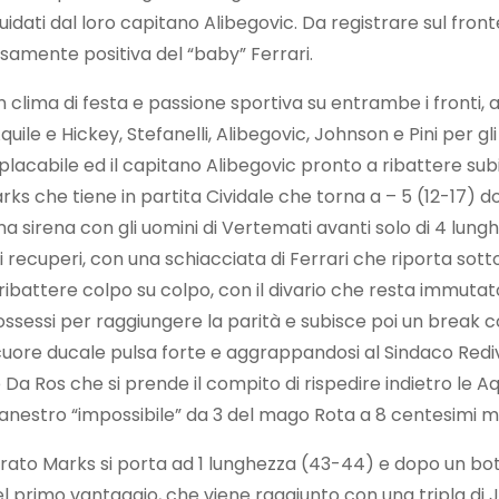
 guidati dal loro capitano Alibegovic. Da registrare sul fron
samente positiva del “baby” Ferrari.
n clima di festa e passione sportiva su entrambe i fronti, 
uile e Hickey, Stefanelli, Alibegovic, Johnson e Pini per gl
acabile ed il capitano Alibegovic pronto a ribattere subito 
ks che tiene in partita Cividale che torna a – 5 (12-17) 
ma sirena con gli uomini di Vertemati avanti solo di 4 lung
i recuperi, con una schiacciata di Ferrari che riporta sotto
ribattere colpo su colpo, con il divario che resta immutato
possessi per raggiungere la parità e subisce poi un break c
cuore ducale pulsa forte e aggrappandosi al Sindaco Redivo
 Da Ros che si prende il compito di rispedire indietro le Aq
anestro “impossibile” da 3 del mago Rota a 8 centesimi man
 ispirato Marks si porta ad 1 lunghezza (43-44) e dopo un b
 del primo vantaggio, che viene raggiunto con una tripla di