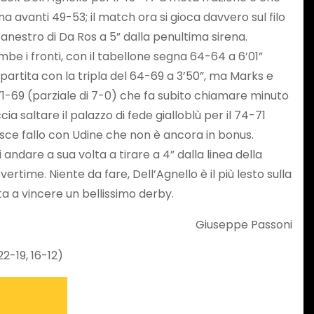
avanti 49-53; il match ora si gioca davvero sul filo
 canestro di Da Ros a 5” dalla penultima sirena.
mbe i fronti, con il tabellone segna 64-64 a 6’01”
 partita con la tripla del 64-69 a 3’50”, ma Marks e
l 71-69 (parziale di 7-0) che fa subito chiamare minuto
a saltare il palazzo di fede gialloblù per il 74-71
ubisce fallo con Udine che non è ancora in bonus.
 andare a sua volta a tirare a 4” dalla linea della
time. Niente da fare, Dell’Agnello è il più lesto sulla
ta a vincere un bellissimo derby.
Giuseppe Passoni
22-19, 16-12)