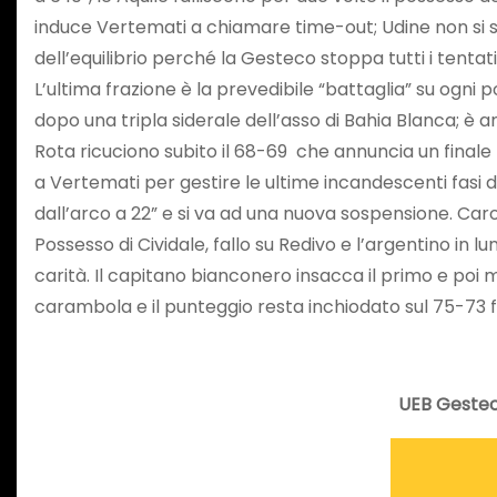
induce Vertemati a chiamare time-out; Udine non si sc
dell’equilibrio perché la Gesteco stoppa tutti i tentat
L’ultima frazione è la prevedibile “battaglia” su ogni 
dopo una tripla siderale dell’asso di Bahia Blanca; è 
Rota ricuciono subito il 68-69 che annuncia un finale 
a Vertemati per gestire le ultime incandescenti fasi de
dall’arco a 22” e si va ad una nuova sospensione. Carot
Possesso di Cividale, fallo su Redivo e l’argentino in l
carità. Il capitano bianconero insacca il primo e poi m
carambola e il punteggio resta inchiodato sul 75-73 fi
UEB Gestec