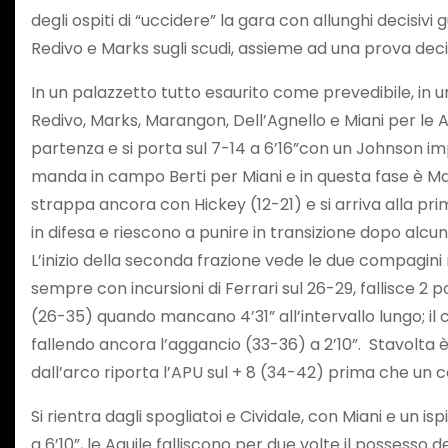
degli ospiti di “uccidere” la gara con allunghi decisivi
Redivo e Marks sugli scudi, assieme ad una prova deci
In un palazzetto tutto esaurito come prevedibile, in u
Redivo, Marks, Marangon, Dell’Agnello e Miani per le Aq
partenza e si porta sul 7-14 a 6’16”con un Johnson impl
manda in campo Berti per Miani e in questa fase è Mar
strappa ancora con Hickey (12-21) e si arriva alla pri
in difesa e riescono a punire in transizione dopo alcun
L’inizio della seconda frazione vede le due compagini 
sempre con incursioni di Ferrari sul 26-29, fallisce 2 
(26-35) quando mancano 4’31” all’intervallo lungo; il 
fallendo ancora l’aggancio (33-36) a 2’10”. Stavolta è
dall’arco riporta l’APU sul + 8 (34-42) prima che un c
Si rientra dagli spogliatoi e Cividale, con Miani e un
a 6’10”, le Aquile falliscono per due volte il possesso