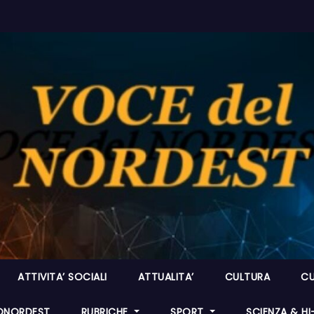
ATTIVITA’ SOCIALI
ATTUALITA’
CULTURA
CU
ONORDEST
RUBRICHE
SPORT
SCIENZA & H