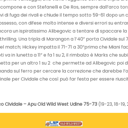
ompone e con Stefanelli e De Ros, sempre dall’arco torna 
ivi di fuga dei rivali e chiude il tempo sotto 59-61 dopo un
possesso, con difese molto intense e diversi errori su entra
ancora un ispiratissimo Alibegovic a tentare di spaccare la
thrilling. Una tripla di Marangon a 1’40” porta Cividale su
l match; Hickey impatta il 71-71 a 30”prima che Miani facci
i va in lunetta a 11” e fa 1 su 2, il rimbalzo è Marks che s
unetta per un altro 1 su 2 che permette ad Alibegovic poi di
anda sul ferro per cercare la correzione che darebbe l’over
nale per Cividale che così può far festa per essere riusci
o Cividale – Apu Old Wild West Udine 75-73
(19-23, 18-19, 