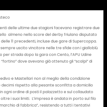
esteco
enti delle ultime due stagioni facevano registrare due
stello almeno nello score del derby friulano disputato
i delle 11 precedenti, incluse due gare di Supercoppa.
sempre uscito vincitore nelle tre sfide con i gialloblù
ato per strada dopo la gara con Cento, l’APU Udine
fortino” dove avevano già ottenuto gli “scalpi” di
Redivo e Mastellari non al meglio della condizione
decimi rispetto alla pesante sconfitta a domicilio
n ogni ordine di posti il palazzetto e sul collaudato
e i suoi limiti. L’impresa è andata in porto sul filo
rchio di fabbrica”, resistendo a tutti i tentativi