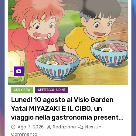
CURIOSITA'
SPETTACOLI UDINE
Lunedì 10 agosto al Visio Garden
Yatai MIYAZAKI E IL CIBO, un
viaggio nella gastronomia presente
nei film di Hayao Miyazaki!
Ago 7, 2026
Redazione
Nessun
Commento