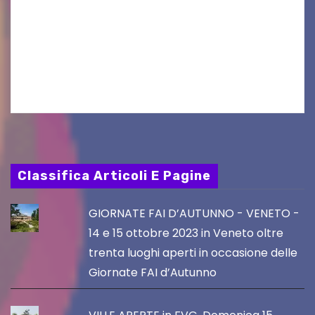
UDINE – Continuano anche nel mese di agosto
al Visio Garden Yatai gli appuntamenti con la
cucina e la cultura giapponese a cura dello
chef giappo-italiano Sai Fukayama. Lunedì 10…
Classifica Articoli E Pagine
GIORNATE FAI D’AUTUNNO - VENETO -
14 e 15 ottobre 2023 in Veneto oltre
trenta luoghi aperti in occasione delle
Giornate FAI d’Autunno