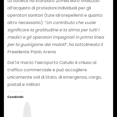
La Società ha stanziato 20mila euro finalizzati
all’acquisto di protezioni individuali per gli
operatori sanitari (tute idrorepellenti e quanto
altro necessario). “
Un contributo che vuole
significare la gratitudine e la stima per tutti i
medici e gli operatori impegnati in prima linea
per la guarigione dei malati
”, ha sottolineato il
Presidente Paolo Arena.
Dal 14 marzo l’aeroporto Catullo è chiuso al
traffico commerciale e può accogliere
unicamente voli di Stato, di emergenza, cargo,
postali e militari.
Condividi:
I
n
s
t