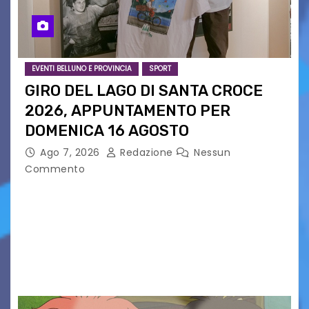
EVENTI BELLUNO E PROVINCIA
SPORT
GIRO DEL LAGO DI SANTA CROCE
2026, APPUNTAMENTO PER
DOMENICA 16 AGOSTO
Ago 7, 2026
Redazione
Nessun
Commento
Presentato ufficialmente l’evento solidaristico
proposto dal Comitato Alpago 2 Ruote &
Solidarietà, il cui ricavato andrà a Via di Natale,
Associazione Cucchini e Alpago Solidale. Sulla
maglietta, realizzata dall’artista Maria…