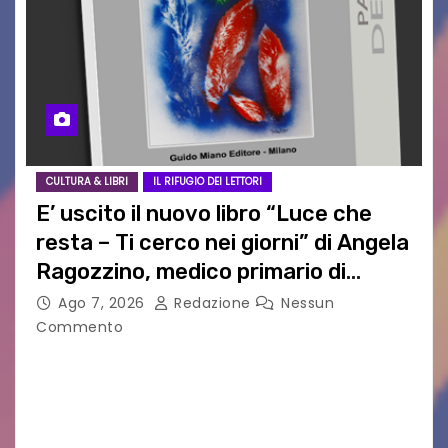
CULTURA & LIBRI
IL RIFUGIO DEI LETTORI
E’ uscito il nuovo libro “Luce che
resta – Ti cerco nei giorni” di Angela
Ragozzino, medico primario di
Capua
Ago 7, 2026
Redazione
Nessun
Commento
GUIDO MIANO EDITORE NOVITÀ EDITORIALE È
uscito il libro di poesie e fotografie: LUCE CHE
RESTA – TI CERCO NEI GIORNI di ANGELA
RAGOZZINO Pubblicato il libro di poesie “Luce…