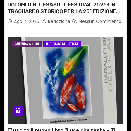
i
DOLOMITI BLUES&SOUL FESTIVAL 2026:UN
TRAGUARDO STORICO PER LA 25ª EDIZIONE
TRA LE CIME PATRIMONIO UNESCO
Ago 7, 2026
Redazione
Nessun Commento
CULTURA & LIBRI
IL RIFUGIO DEI LETTORI
E’ uscito il nuovo libro “Luce che resta – Ti