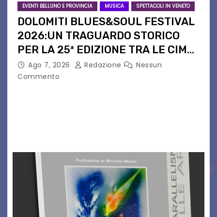
EVENTI BELLUNO E PROVINCIA
MUSICA
SPETTACOLI IN VENETO
DOLOMITI BLUES&SOUL FESTIVAL
2026:UN TRAGUARDO STORICO
PER LA 25ª EDIZIONE TRA LE CIME
PATRIMONIO UNESCO
Ago 7, 2026
Redazione
Nessun
Commento
Il Dolomiti Blues&Soul Festival celebra nel 2026
un traguardo leggendario: la sua 25ª edizione.
Un quarto di secolo di grande musica che torna
a far vibrare il cuore delle Dolomiti…