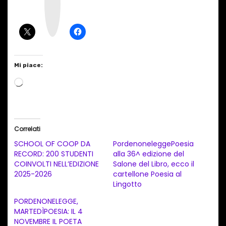
a
g
r
a
m
Mi piace:
C
a
r
i
Correlati
c
SCHOOL OF COOP DA
PordenoneleggePoesia
a
RECORD: 200 STUDENTI
alla 36^ edizione del
COINVOLTI NELL’EDIZIONE
Salone del Libro, ecco il
m
2025-2026
cartellone Poesia al
e
Lingotto
n
PORDENONELEGGE,
t
MARTEDÌPOESIA: IL 4
NOVEMBRE IL POETA
o