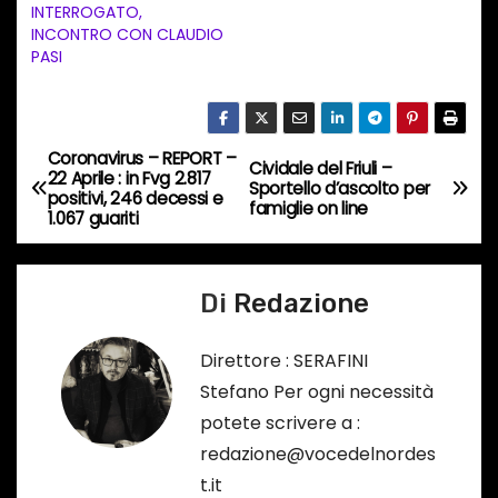
INTERROGATO,
i
INCONTRO CON CLAUDIO
n
PASI
c
o
r
Coronavirus – REPORT –
N
Cividale del Friuli –
s
22 Aprile : in Fvg 2.817
Sportello d’ascolto per
positivi, 246 decessi e
a
famiglie on line
o
1.067 guariti
…
v
Di
Redazione
i
g
Direttore : SERAFINI
Stefano Per ogni necessità
a
potete scrivere a :
z
redazione@vocedelnordes
t.it
i