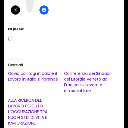
r
a
m
Mi piace:
C
a
r
i
Correlati
c
Covid contagi in calo e il
Conferenza dei Sindaci
a
Lavoro in Italia si riprende
del Litorale Veneto ad
Eraclea su Lavoro e
m
infrastrutture
e
ALLA RICERCA DEL
n
LAVORO PERDUTO
t
L’OCCUPAZIONE TRA
NUOVI STILI DI VITA E
o
IMMIGRAZIONE
i