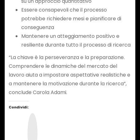
su un approccio quantitativo
Essere consapevoli che il processo
potrebbe richiedere mesi e pianificare di
conseguenza
Mantenere un atteggiamento positivo e
resiliente durante tutto il processo di ricerca
“La chiave è la perseveranza e la preparazione.
Comprendere le dinamiche del mercato del
lavoro aiuta a impostare aspettative realistiche e
a mantenere la motivazione durante la ricerca”,
conclude Carola Adami.
Condividi:
I
n
s
t
a
g