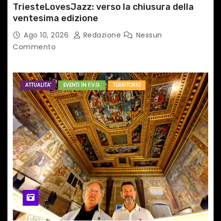
TriesteLovesJazz: verso la chiusura della
ventesima edizione
Ago 10, 2026
Redazione
Nessun
Commento
ATTUALITA'
EVENTI IN F.V.G.
TERRITORIO