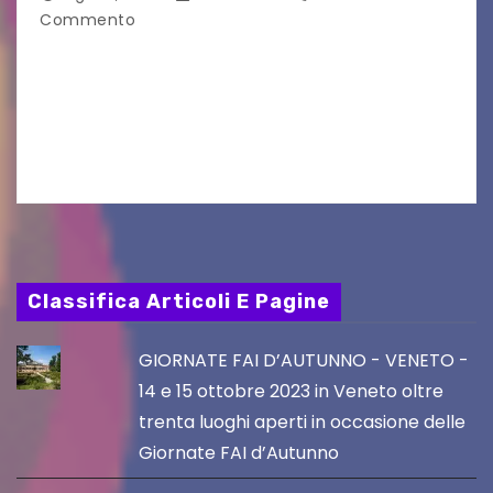
Commento
Approvato il progetto esecutivo per la messa in
sicurezza della SR 356 e della SP 13 Udine, 10 ago
– “Con questo intervento proseguiamo il lavoro
di ammodernamento della rete…
Classifica Articoli E Pagine
GIORNATE FAI D’AUTUNNO - VENETO -
14 e 15 ottobre 2023 in Veneto oltre
trenta luoghi aperti in occasione delle
Giornate FAI d’Autunno