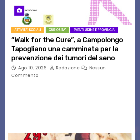
ATTIVITA' SOCIALI
CURIOSITA'
EVENTI UDINE E PROVINCIA
“Walk for the Cure”, a Campolongo
Tapogliano una camminata per la
prevenzione dei tumori del seno
Ago 10, 2026
Redazione
Nessun
Commento
CAMPOLONGO TAPOGLIANO – Torna l’atteso
appuntamento con la solidarietà, la salute e la
prevenzione. È giunta infatti alla sua quarta
edizione la “Walk for the Cure”, la passeggiata
organizzata a…