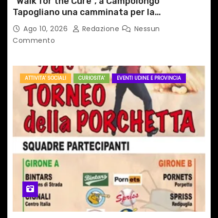
“Walk for the Cure”, a Campolongo
Tapogliano una camminata per la
prevenzione dei tumori del seno
Ago 10, 2026
Redazione
Nessun
Commento
ATTIVITA' SOCIALI
CURIOSITA'
EVENTI UDINE E PROVINCIA