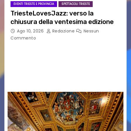
EVENTI TRIESTE E PROVINCIA
SPETTACOLI TRIESTE
TriesteLovesJazz: verso la
chiusura della ventesima edizione
Ago 10, 2026
Redazione
Nessun
Commento
Si avvia al termine la ventesima edizione del
Festival Internazionale TriesteLovesJazz,
promosso dal Comune di Trieste nell’ambito di
“TriesteEstate” e organizzato dalla Casa della
Musica/Scuola di Musica55. Ha attratto un…