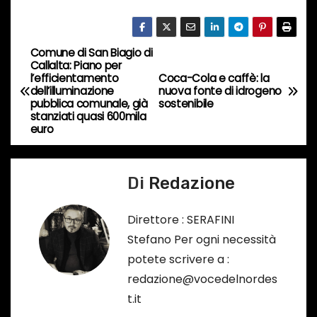
n
c
Comune di San Biagio di
o
N
Callalta: Piano per
r
l’efficientamento
Coca-Cola e caffè: la
a
dell’illuminazione
nuova fonte di idrogeno
s
pubblica comunale, già
sostenibile
o
v
stanziati quasi 600mila
euro
…
i
g
Di
Redazione
a
Direttore : SERAFINI
z
Stefano Per ogni necessità
potete scrivere a :
i
redazione@vocedelnordes
o
t.it