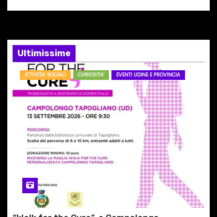
n
e
a
Ultimissime
r
ATTIVITA' SOCIALI
CURIOSITA'
EVENTI UDINE E PROVINCIA
t
i
c
o
l
i