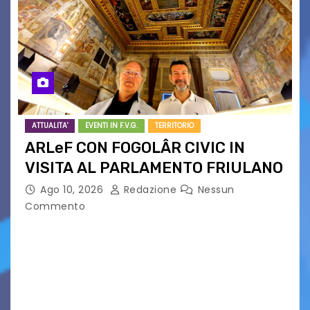
ATTUALITA'
EVENTI IN F.V.G.
TERRITORIO
ARLeF CON FOGOLÂR CIVIC IN
VISITA AL PARLAMENTO FRIULANO
Ago 10, 2026
Redazione
Nessun
Commento
Un omaggio alle tradizioni di uno dei più antichi e
potenti Parlamenti del Vecchio Continente in
vista degli otto secoli della sua più remota
testimonianza. Dure critiche fogolariste alla
gestione…