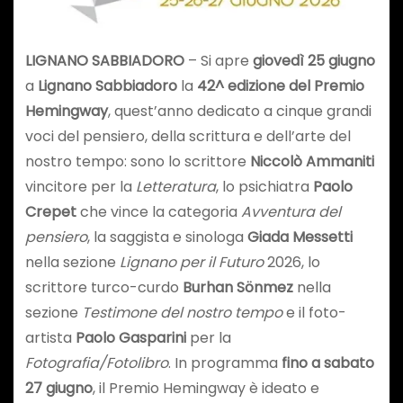
LIGNANO SABBIADORO
– Si apre
giovedì 25 giugno
a
Lignano Sabbiadoro
la
42^ edizione del Premio
Hemingway
, quest’anno dedicato a cinque grandi
voci del pensiero, della scrittura e dell’arte del
nostro tempo: sono lo scrittore
Niccolò Ammaniti
vincitore per la
Letteratura
, lo psichiatra
Paolo
Crepet
che vince la categoria
Avventura del
pensiero
, la saggista e sinologa
Giada Messetti
nella sezione
Lignano per il Futuro
2026, lo
scrittore turco-curdo
Burhan Sönmez
nella
sezione
Testimone del nostro tempo
e il foto-
artista
Paolo Gasparini
per la
Fotografia/Fotolibro
. In programma
fino a sabato
27 giugno
, il Premio Hemingway è ideato e