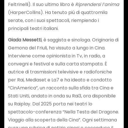
Feltrinelli). Il suo ultimo libro è
Riprendersi l’anima
(HarperCollins). Ha tenuto più di quattromila
serate, con i suoi spettacoli, riempiendo i
principali teatri italiani.
Giada Messetti
, è saggista e sinologa. Originaria di
Gemona del Friuli, ha vissuto a lungo in Cina.
Interviene come opinionista in Tv, in radio, a
convegni e festival e sulla carta stampata. È
autrice di trasmissioni televisive e radiofoniche
per Rai, Mediaset e La7 e ha ideato e condotto
“CinAmerica”, un racconto sulla sfida tra Cina e
Stati Uniti, andato in onda su Rai3, ora disponibile
su Raiplay. Dal 2025 porta nei teatri lo
spettacolo-conferenza “Nella Testa del Dragone.
Viaggio alla scoperta della Cina”. Ogni settimana
cura una rubrica di notizie cinesi e coconduce il