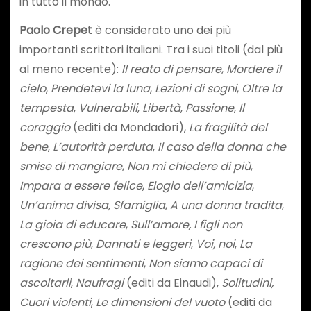
in tutto il mondo.
Paolo Crepet
è considerato uno dei più
importanti scrittori italiani. Tra i suoi titoli (dal più
al meno recente):
Il reato di pensare
,
Mordere il
cielo
,
Prendetevi la luna
,
Lezioni di sogni
,
Oltre la
tempesta
,
Vulnerabili
,
Libertà
,
Passione
,
Il
coraggio
(editi da Mondadori),
La fragilità del
bene
,
L’autorità perduta
,
Il caso della donna che
smise di mangiare
,
Non mi chiedere di più
,
Impara a essere felice
,
Elogio dell’amicizia
,
Un’anima divisa, Sfamiglia
,
A una donna tradita
,
La gioia di educare
,
Sull’amore, I figli non
crescono più
,
Dannati e leggeri
,
Voi, noi
,
La
ragione dei sentimenti
,
Non siamo capaci di
ascoltarli
,
Naufragi
(editi da Einaudi),
Solitudini,
Cuori violenti
,
Le dimensioni del vuoto
(editi da