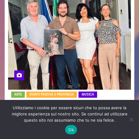
ARTE
EVENTI PADOVA E PROVINCIA
MUSICA
Dall’Italia agli Stati Uniti: Alex
Utilizziamo i cookie per essere sicuri che tu possa avere la
Righetto e Stacy Francis uniscono
migliore esperienza sul nostro sito. Se continui ad utilizzare
questo sito noi assumiamo che tu ne sia felice.
arte, musica e tecnologia in un
Ok
nuovo progetto internazionale”
Ago 7, 2026
Redazione
Nessun