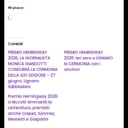
Mi piace:
C
a
r
i
Correlati
c
PREMIO HEMINGWAY
PREMIO HEMINGWAY
a
2026, LA GIORNALISTA
2026: ieri sera a LIGNANO
MONICA GIANDOTTI
la CERIMONIA con i
m
CONDURRÀ LA CERIMONIA
vincitori
e
DELLA 42^ EDIZIONE – 27
n
giugno, Lignano
Sabbiadoro
t
Premio Hemingway 2026:
o
a Niccolò Ammaniti la
i
Letteratura, premiati
n
anche Crepet, Sönmez,
Messetti e Gasparini
c