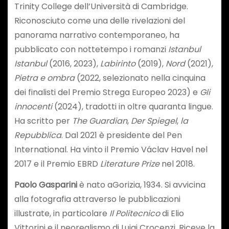
Trinity College dell’Università di Cambridge.
Riconosciuto come una delle rivelazioni del
panorama narrativo contemporaneo, ha
pubblicato con nottetempo i romanzi
Istanbul
Istanbul
(2016, 2023),
Labirinto
(2019),
Nord
(2021),
Pietra e ombra
(2022, selezionato nella cinquina
dei finalisti del Premio Strega Europeo 2023) e
Gli
innocenti
(2024), tradotti in oltre quaranta lingue.
Ha scritto per
The Guardian
,
Der Spiegel
,
la
Repubblica
. Dal 2021 è presidente del Pen
International. Ha vinto il Premio Václav Havel nel
2017 e il Premio EBRD
Literature Prize
nel 2018.
Paolo Gasparini
è nato aGorizia, 1934. Si avvicina
alla fotografia attraverso le pubblicazioni
illustrate, in particolare
Il Politecnico
di Elio
Vittorini e il neorealismo di Luigi Crocenzi. Riceve la