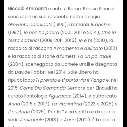
Niccolò Ammaniti
è nato a Roma. Presso Einaudi
sono usciti un suo racconto nell’antologia
Gioventú cannibale
(1996), i romanzi
Branchie
(1997),
Io non ho paura
(2001, 2011 e 2014),
Che la
festa cominci
(2009, 2011, 2015),
Io e te
(2010), la
raccolta di racconti
Il momento è delicato
(2012)
e la raccolta di storie a fumetti
Fa un po’ male
(2004), sceneggiata da Daniele Brolli e disegnata
da Davide Fabbri. Nel 2014, Stile Libero ha
ripubblicato
Ti prendo e ti porto via
e
Fango
e, nel
2015
, Come Dio Comanda
. Sempre per Einaudi ha
curato l’antologia
Figuracce
(2014), e pubblicato
Anna
(2015 e 2017),
La vita intima
(2023 e 2025) e
Il custode
(2026). Per la Tv ha scritto e diretto le
serie
Il miracolo
(2018) e
Anna
(2021). È tradotto