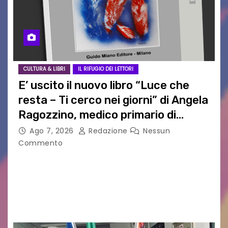
CULTURA & LIBRI
IL RIFUGIO DEI LETTORI
E’ uscito il nuovo libro “Luce che
resta – Ti cerco nei giorni” di Angela
Ragozzino, medico primario di
Capua
Ago 7, 2026
Redazione
Nessun
Commento
GUIDO MIANO EDITORE NOVITÀ EDITORIALE È
uscito il libro di poesie e fotografie: LUCE CHE
RESTA – TI CERCO NEI GIORNI di ANGELA
RAGOZZINO Pubblicato il libro di poesie “Luce…