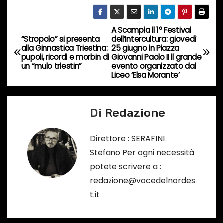
o
r
s
A Scampia il 1° Festival
N
“Stropolo” si presenta
dell’Intercultura: giovedì
o
alla Ginnastica Triestina:
25 giugno in Piazza
a
…
pupoli, ricordi e morbin di
Giovanni Paolo II il grande
un “mulo triestin”
evento organizzato dal
v
Liceo ‘Elsa Morante’
i
Di
Redazione
g
a
Direttore : SERAFINI
Stefano Per ogni necessità
z
potete scrivere a :
i
redazione@vocedelnordes
t.it
o