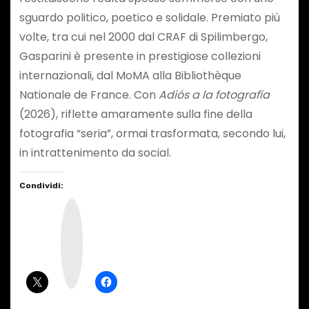
sguardo politico, poetico e solidale. Premiato più
volte, tra cui nel 2000 dal CRAF di Spilimbergo,
Gasparini è presente in prestigiose collezioni
internazionali, dal MoMA alla Bibliothèque
Nationale de France. Con
Adiós a la fotografía
(2026), riflette amaramente sulla fine della
fotografia “seria”, ormai trasformata, secondo lui,
in intrattenimento da social.
Condividi:
I
n
s
t
a
g
r
a
m