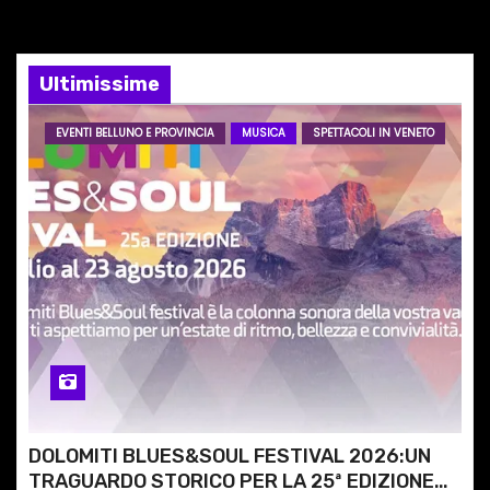
n
e
Ultimissime
a
r
EVENTI BELLUNO E PROVINCIA
MUSICA
SPETTACOLI IN VENETO
t
i
c
o
l
i
DOLOMITI BLUES&SOUL FESTIVAL 2026:UN
TRAGUARDO STORICO PER LA 25ª EDIZIONE