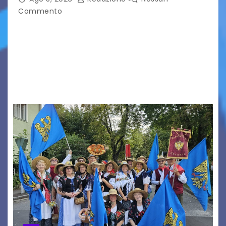
Commento
Aperta la terza e ultima call dell’anno per le
produzioni audiovisive Online gli esiti della
seconda finestra del Film Fund promosso dalla
Friuli Venezia Giulia Film Commission –
PromoTurismoFVG. Le…