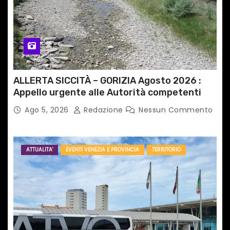
o
l
i
ALLERTA SICCITÀ – GORIZIA Agosto 2026 :
Appello urgente alle Autorità competenti
Ago 5, 2026
Redazione
Nessun Commento
ATTUALITA'
EVENTI VENEZIA E PROVINCIA
TERRITORIO