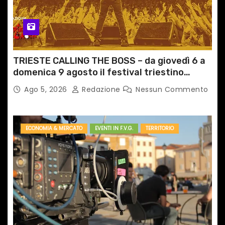
TRIESTE CALLING THE BOSS – da giovedì 6 a
domenica 9 agosto il festival triestino
dedicato a Springsteen
Ago 5, 2026
Redazione
Nessun Commento
ECONOMIA & MERCATO
EVENTI IN F.V.G.
TERRITORIO