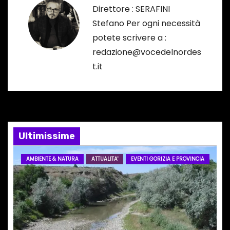
a
Direttore : SERAFINI
Stefano Per ogni necessità
z
potete scrivere a :
i
redazione@vocedelnordes
t.it
o
n
e
Ultimissime
a
r
AMBIENTE & NATURA
ATTUALITA'
EVENTI GORIZIA E PROVINCIA
t
i
c