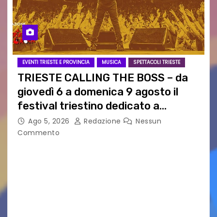
EVENTI TRIESTE E PROVINCIA
MUSICA
SPETTACOLI TRIESTE
TRIESTE CALLING THE BOSS – da
giovedì 6 a domenica 9 agosto il
festival triestino dedicato a
Springsteen
Ago 5, 2026
Redazione
Nessun
Commento
TRIESTE CALLING THE BOSS 2026
Quattordicesima Edizione Dal 6 al 9 agosto 2026
PIAZZA VERDI, SARTORIO, SAN GIUSTO,
AUSONIA… BLOOD BROTHERS, LOVESICK DUO,
BOUND FOR GLORY, RENATO TAMMI, ANTHONY
BASSO,…