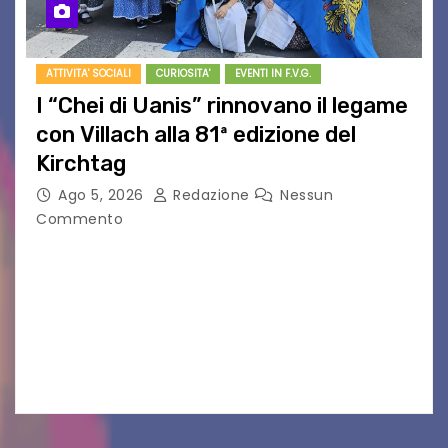
ATTIVITA' SOCIALI
CURIOSITA'
EVENTI IN F.V.G.
I “Chei di Uanis” rinnovano il legame
con Villach alla 81ª edizione del
Kirchtag
Ago 5, 2026
Redazione
Nessun
Commento
VILLACO/JANNIS – Anche quest’anno il gruppo
folkloristico “Chei di Uanis” ha rinnovato la sua
tradizione prendendo parte al Villacher
Kirchtag, la festa popolare e dei costumi
tradizionali più grande d’Austria.…