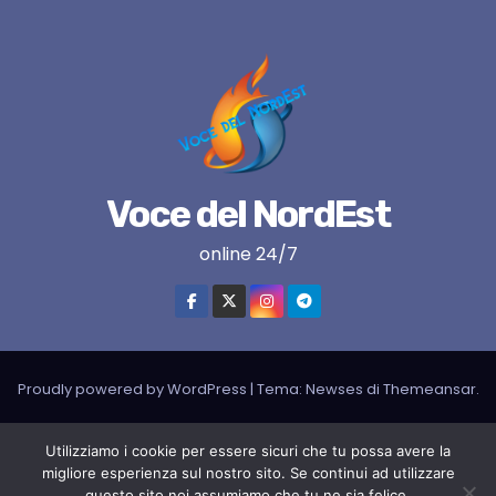
Voce del NordEst
online 24/7
Proudly powered by WordPress
|
Tema:
Newses
di
Themeansar
.
VNE su instagram
VNE su Twitter
VNE su FB
Blogger
Utilizziamo i cookie per essere sicuri che tu possa avere la
LIVE RADIO
RADIONORDEST
Il mio account
migliore esperienza sul nostro sito. Se continui ad utilizzare
questo sito noi assumiamo che tu ne sia felice.