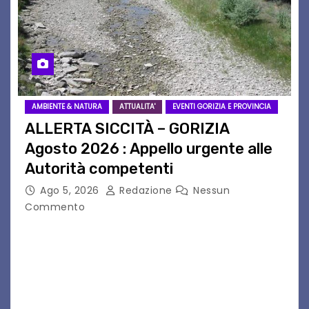
AMBIENTE & NATURA
ATTUALITA'
EVENTI GORIZIA E PROVINCIA
ALLERTA SICCITÀ – GORIZIA
Agosto 2026 : Appello urgente alle
Autorità competenti
Ago 5, 2026
Redazione
Nessun
Commento
Legambiente Gorizia APS e Legambiente
Monfalcone APS “Circolo Ignazio Zanutto”
desiderano attirare l’attenzione della
cittadinanza e delle Autorità competenti sulla
grave siccità che sta colpendo non solo le