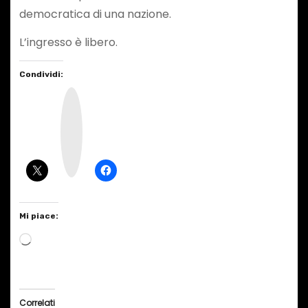
democratica di una nazione.
L’ingresso è libero.
Condividi:
I
n
s
t
a
g
r
a
m
Mi piace:
C
a
r
i
Correlati