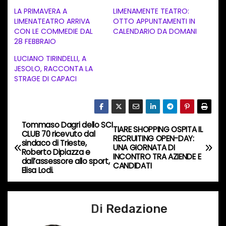
c
LA PRIMAVERA A
LIMENAMENTE TEATRO:
a
LIMENATEATRO ARRIVA
OTTO APPUNTAMENTI IN
CON LE COMMEDIE DAL
CALENDARIO DA DOMANI
m
28 FEBBRAIO
e
LUCIANO TIRINDELLI, A
n
JESOLO, RACCONTA LA
t
STRAGE DI CAPACI
o
i
n
Tommaso Dagri dello SCI
N
TIARE SHOPPING OSPITA IL
c
CLUB 70 ricevuto dal
RECRUITING OPEN-DAY:
sindaco di Trieste,
o
a
UNA GIORNATA DI
Roberto Dipiazza e
INCONTRO TRA AZIENDE E
r
dall’assessore allo sport,
CANDIDATI
v
Elisa Lodi.
s
o
i
…
Di
Redazione
g