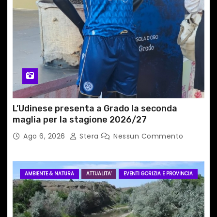
i
c
o
l
i
L’Udinese presenta a Grado la seconda
maglia per la stagione 2026/27
Ago 6, 2026
Stera
Nessun Commento
AMBIENTE & NATURA
ATTUALITA'
EVENTI GORIZIA E PROVINCIA