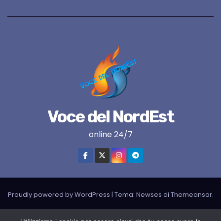
Voce del NordEst
online 24/7
Proudly powered by WordPress
|
Tema:
Newses
di
Themeansar
.
VNE su instagram
VNE su Twitter
VNE su FB
Blogger