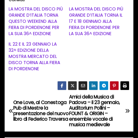
c
LA MOSTRA DEL DISCO PIÙ
LA MOSTRA DEL DISCO PIÙ
a
GRANDE D’ITALIA TORNA
GRANDE D’ITALIA TORNA IL
QUESTO WEEKEND ALLA
17 E 18 GENNAIO ALLA
m
FIERA DI PORDENONE PER
FIERA DI PORDENONE PER
e
LA SUA 36^ EDIZIONE
LA SUA 36^ EDIZIONE
n
IL 22 E IL 23 GENNAIO LA
t
32^ EDIZIONE DELLA
MOSTRA MERCATO DEL
o
DISCO TORNA ALLA FIERA
i
DI PORDENONE
n
c
o
Amici della Musica di
N
r
One Love, al Conestoga
Padova – il 23 gennaio,
Pub di Mestre la
Auditorium Pollini –
s
a
presentazione del nuovo
FOUNT & ORIGIN –
o
libro di Federico Traversa
ensemble vocale di
v
musica medievale
…