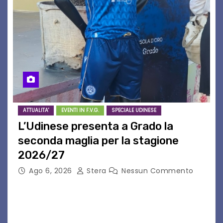
ATTUALITA'
EVENTI IN F.V.G.
SPECIALE UDINESE
L’Udinese presenta a Grado la
seconda maglia per la stagione
2026/27
Ago 6, 2026
Stera
Nessun Commento
GRADO – È stata la splendida cornice di Grado
a ospitare la presentazione della nuova
seconda maglia dell’Udinese per la stagione