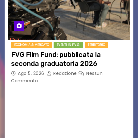
ECONOMIA & MERCATO
EVENTI IN F.V.G.
TERRITORIO
FVG Film Fund: pubblicata la
seconda graduatoria 2026
Ago 5, 2026
Redazione
Nessun
Commento
Aperta la terza e ultima call dell’anno per le
produzioni audiovisive Online gli esiti della
seconda finestra del Film Fund promosso dalla
Friuli Venezia Giulia Film Commission –
PromoTurismoFVG. Le…