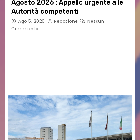
Agosto 2026 : Appello urgente alle
Autorità competenti
Ago 5, 2026
Redazione
Nessun
Commento
Legambiente Gorizia APS e Legambiente
Monfalcone APS “Circolo Ignazio Zanutto”
desiderano attirare l’attenzione della
cittadinanza e delle Autorità competenti sulla
grave siccità che sta colpendo non solo le
campagne e…