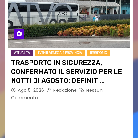
ATTUALITA'
EVENTI VENEZIA E PROVINCIA
TERRITORIO
TRASPORTO IN SICUREZZA,
CONFERMATO IL SERVIZIO PER LE
NOTTI DI AGOSTO: DEFINITI
PERCORSI, FERMATE E ORARIO
Ago 5, 2026
Redazione
Nessun
Commento
Venerdì 7 agosto la prima corsa, obiettivo
ridurre i rischi legati agli spostamenti notturni
Torna il servizio di trasporto notturno dedicato
ai collegamenti con i principali locali di