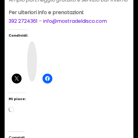
Per ulteriori info e prenotazioni:
‪392 2724361‬
–
info@mostradeldisco.com
Condividi:
I
n
s
t
a
g
r
a
m
Mi piace:
C
a
r
i
Correlati