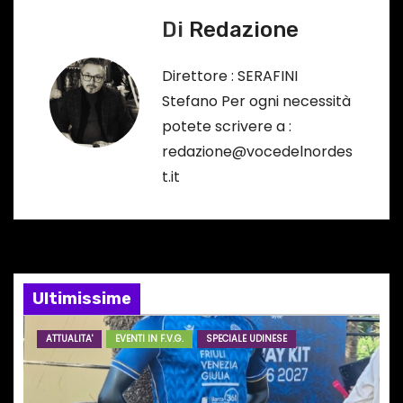
i
Di
Redazione
g
a
Direttore : SERAFINI
Stefano Per ogni necessità
z
potete scrivere a :
i
redazione@vocedelnordes
t.it
o
n
e
Ultimissime
a
r
ATTUALITA'
EVENTI IN F.V.G.
SPECIALE UDINESE
t