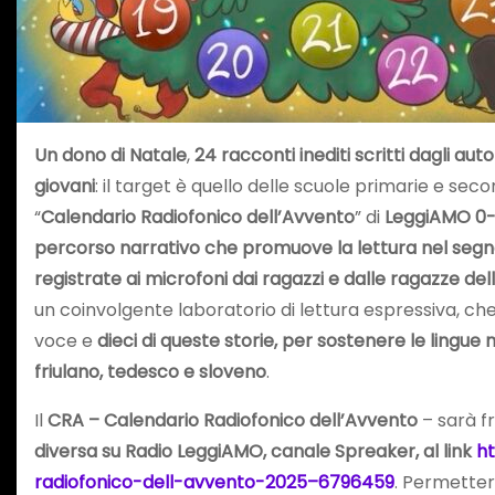
Un dono di Natale
,
24 racconti inediti scritti dagli auto
giovani
: il target è quello delle scuole primarie e se
“
Calendario Radiofonico dell’Avvento
” di
LeggiAMO 0-
percorso narrativo che promuove la lettura nel segno
registrate ai microfoni dai ragazzi e dalle ragazze del
un coinvolgente laboratorio di lettura espressiva, ch
voce e
dieci di queste storie, per sostenere le lingue
friulano, tedesco e sloveno
.
Il
CRA – Calendario Radiofonico dell’Avvento
– sarà fr
diversa su Radio LeggiAMO,
canale Spreaker,
al link
h
radiofonico-dell-avvento-2025–6796459
. Permette