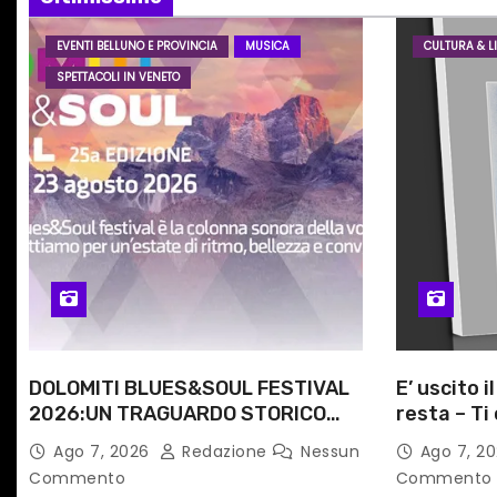
o
EVENTI BELLUNO E PROVINCIA
MUSICA
CULTURA & LI
n
SPETTACOLI IN VENETO
e
a
r
t
i
c
DOLOMITI BLUES&SOUL FESTIVAL
E’ uscito i
o
2026:UN TRAGUARDO STORICO
resta – Ti 
l
PER LA 25ª EDIZIONE TRA LE CIME
Angela Ra
Ago 7, 2026
Redazione
Nessun
Ago 7, 2
PATRIMONIO UNESCO
primario d
Commento
Commento
i