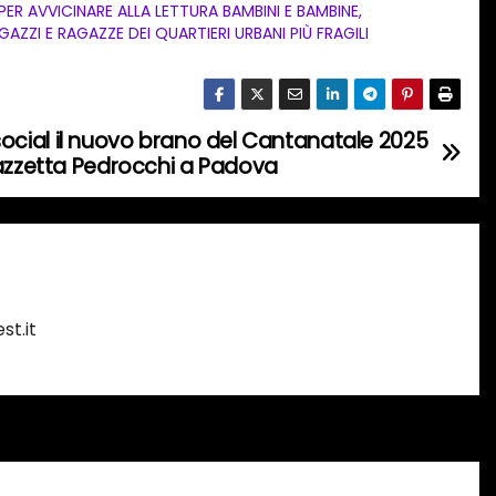
 PER AVVICINARE ALLA LETTURA BAMBINI E BAMBINE,
GAZZI E RAGAZZE DEI QUARTIERI URBANI PIÙ FRAGILI
ui social il nuovo brano del Cantanatale 2025
iazzetta Pedrocchi a Padova
st.it