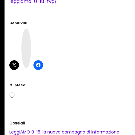
leggiamo-0-18-fvg/
Condividi:
I
n
s
t
a
g
r
a
m
Mi piace:
C
a
r
i
Correlati
c
LeggiAMO 0-18: la nuova campagna di informazione