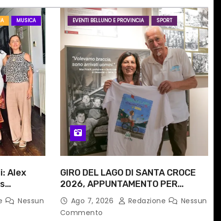
IA
MUSICA
EVENTI BELLUNO E PROVINCIA
SPORT
i: Alex
GIRO DEL LAGO DI SANTA CROCE
is
2026, APPUNTAMENTO PER
e
DOMENICA 16 AGOSTO
ne
Nessun
Ago 7, 2026
Redazione
Nessun
 progetto
Commento