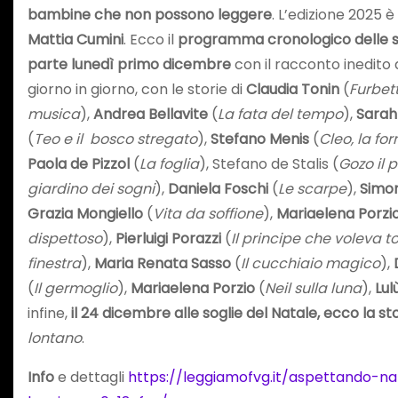
bambine che non possono leggere
. L’edizione 2025 
Mattia Cumini
. Ecco il
programma cronologico delle sto
parte lunedì primo dicembre
con il racconto inedito 
giorno in giorno, con le storie di
Claudia Tonin
(
Furbett
musica
),
Andrea Bellavite
(
La fata del tempo
),
Sarah
(
Teo e il bosco stregato
),
Stefano Menis
(
Cleo, la fo
Paola de Pizzol
(
La foglia
), Stefano de Stalis (
Gozo il 
giardino dei sogni
),
Daniela Foschi
(
Le scarpe
),
Simon
Grazia Mongiello
(
Vita da soffione
),
Mariaelena Porzi
dispettoso
),
Pierluigi Porazzi
(
Il principe che voleva 
finestra
),
Maria Renata Sasso
(
Il cucchiaio magico
),
(
Il germoglio
),
Mariaelena Porzio
(
Neil sulla luna
),
Lul
infine,
il 24 dicembre alle soglie del Natale, ecco la sto
lontano
.
Info
e dettagli
https://leggiamofvg.it/aspettando-na