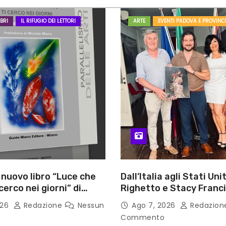
BRI
IL RIFUGIO DEI LETTORI
ARTE
EVENTI PADOVA E PROVINC
l nuovo libro “Luce che
Dall’Italia agli Stati Unit
cerco nei giorni” di
Righetto e Stacy Franc
gozzino, medico
uniscono arte, musica 
026
Redazione
Nessun
Ago 7, 2026
Redazio
i Capua
tecnologia in un nuovo
Commento
internazionale”