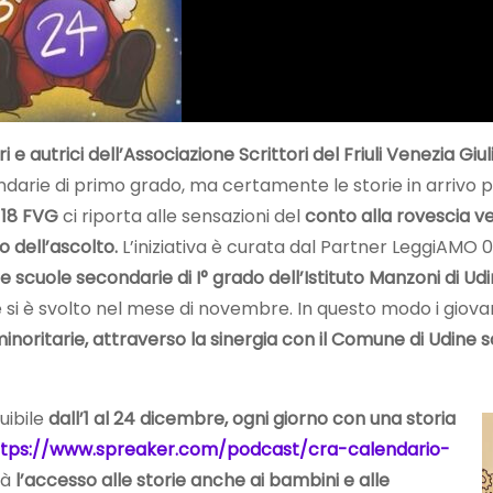
ri e autrici dell’Associazione Scrittori del Friuli Venezia Giul
condarie di primo grado, ma certamente le storie in arrivo p
18 FVG
ci riporta alle sensazioni del
conto alla rovescia ve
 dell’ascolto.
L’iniziativa è curata dal Partner LeggiAMO
le scuole secondarie di I° grado dell’Istituto Manzoni di Ud
e si è svolto nel mese di novembre. In questo modo i giova
 minoritarie, attraverso la sinergia con il Comune di Udine 
uibile
dall’1 al 24 dicembre, ogni giorno con una storia
ttps://www.spreaker.com/podcast/cra-calendario-
rà
l’accesso alle storie anche ai bambini e alle