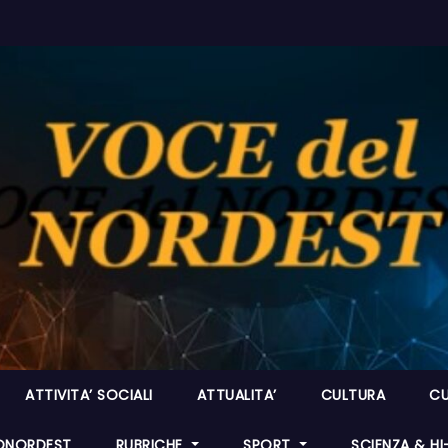
ATTIVITA’ SOCIALI
ATTUALITA’
CULTURA
CU
ONORDEST
RUBRICHE
SPORT
SCIENZA & H