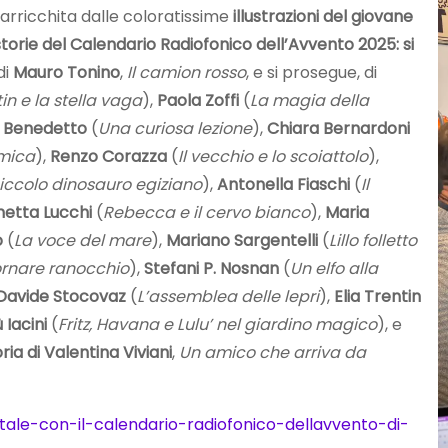
è arricchita dalle coloratissime
illustrazioni del giovane
rie del Calendario Radiofonico dell’Avvento 2025: si
di
Mauro Tonino
,
Il camion rosso
, e si prosegue, di
in e la stella vaga
),
Paola Zoffi
(
La magia della
 Benedetto
(
Una curiosa lezione
),
Chiara Bernardoni
rmica
),
Renzo Corazza
(
Il vecchio e lo scoiattolo
),
piccolo dinosauro egiziano
),
Antonella Fiaschi
(
Il
etta Lucchi
(
Rebecca e il cervo bianco
),
Maria
o
(
La voce del mare
),
Mariano Sargentelli
(
Lillo folletto
tornare ranocchio
),
Stefani P. Nosnan
(
Un elfo alla
Davide Stocovaz
(
L’assemblea delle lepri
),
Elia Trentin
ù Iacini
(
Fritz, Havana e Lulu’ nel giardino magico
), e
ria di Valentina Viviani
,
Un amico che arriva da
tale-con-il-calendario-radiofonico-dellavvento-di-